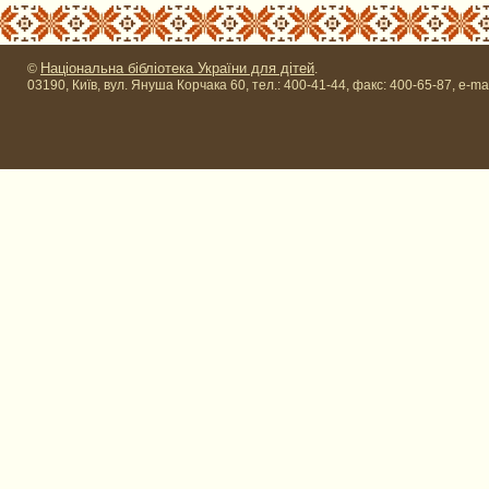
Національна бібліотека України для дітей
©
.
03190, Київ, вул. Януша Корчака 60, тел.: 400-41-44, факс: 400-65-87, e-ma