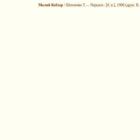
Малий Кобзар
/ Шевченко Т.— Черкаси : [б. в.], 1900 (друк. В.