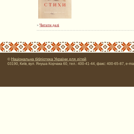
Читати далі
»
Національна бібліотека України для дітей
©
.
03190, Київ, вул. Януша Корчака 60, тел.: 400-41-44, факс: 400-65-87, e-ma