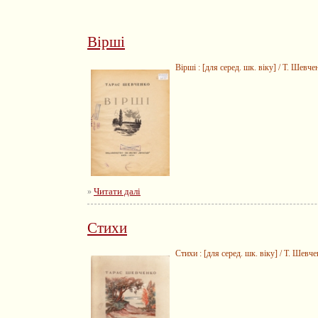
Вірші
Вірші : [для серед. шк. віку] / Т. Шевче
Читати далі
»
Стихи
Стихи : [для серед. шк. віку] / Т. Шевче