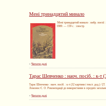
Мені тринадцятий минало
Мені тринадцятий минало : вибр. поезії : 
1989. — 159 с. : ілюстр.
Читати далі
»
Тарас Шевченко : наоч. посіб. : к-т (
Тарас Шевченко : наоч. посіб. : к-т (32 картини і текст. дод.) / 
Ломонос Є. О. Рекомендації до використання в середніх загаль
Читати далі
»