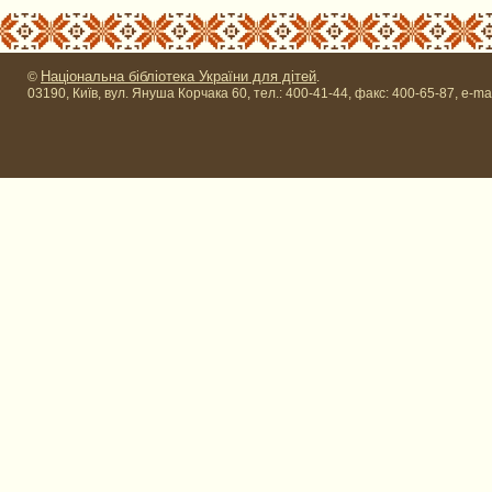
Національна бібліотека України для дітей
©
.
03190, Київ, вул. Януша Корчака 60, тел.: 400-41-44, факс: 400-65-87, e-ma