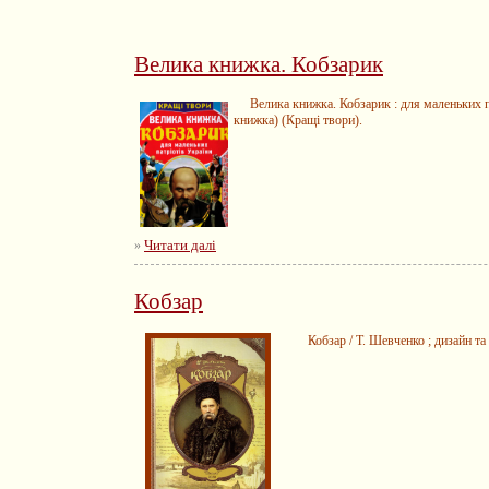
Велика книжка. Кобзарик
Велика книжка. Кобзарик : для маленьких патрі
книжка) (Кращі твори).
Читати далі
»
Кобзар
Кобзар / Т. Шевченко ; дизайн та ком