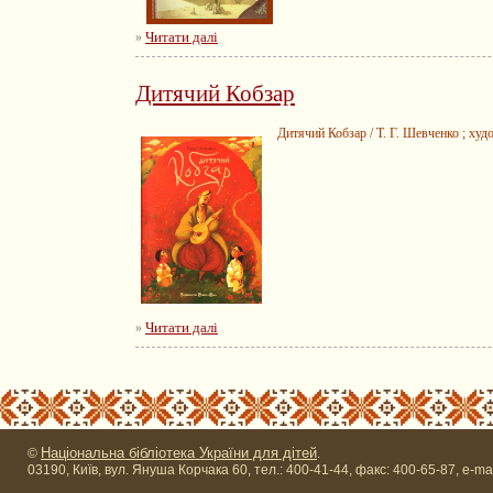
Читати далі
»
Дитячий Кобзар
Дитячий Кобзар / Т. Г. Шевченко ; худож
Читати далі
»
Національна бібліотека України для дітей
©
.
03190, Київ, вул. Януша Корчака 60, тел.: 400-41-44, факс: 400-65-87, e-ma