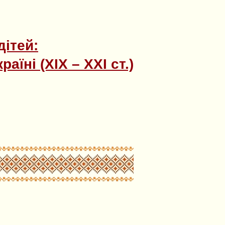
дітей:
аїні (ХІХ – ХХІ ст.)