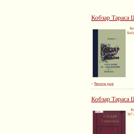
Кобзар Тараса 
Кобз
Кобз
Читати далі
»
Кобзар Тараса 
Кобз
367 