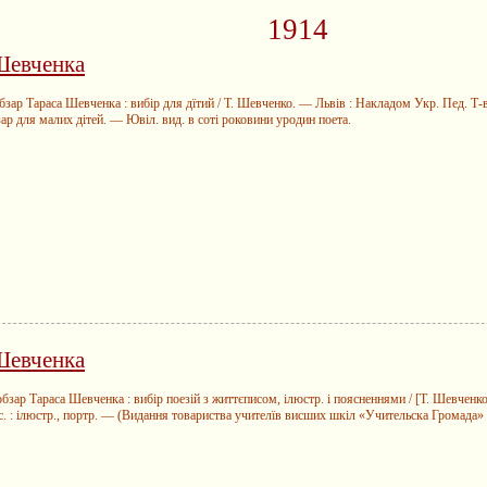
1914
Шевченка
ар Тараса Шевченка : вибір для дїтий / Т. Шевченко. — Львів : Накладом Укр. Пед. Т-ва,
ар для малих дітей. — Ювіл. вид. в соті роковини уродин поета.
Шевченка
ар Тараса Шевченка : вибір поезій з життєписом, ілюстр. і поясненнями / [Т. Шевченко ;
с. : ілюстр., портр. — (Видання товариства учителїв висших шкіл «Учительска Громада» ;