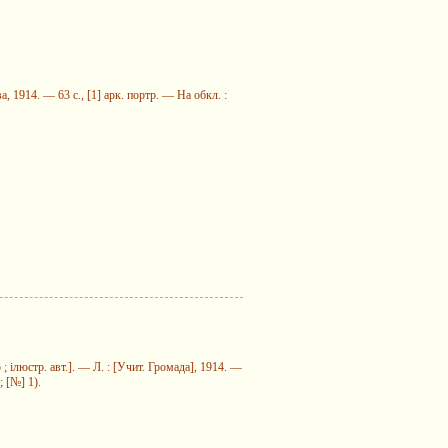
 1914. — 63 с., [1] арк. портр. — На обкл. :
 ілюстр. авт.]. — Л. : [Учит. Громада], 1914. —
 [№] 1).