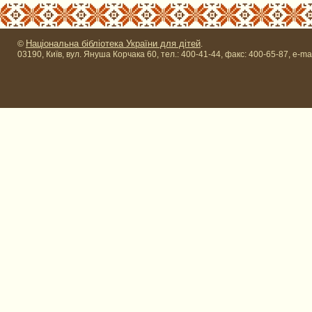
Національна бібліотека України для дітей
©
.
03190, Київ, вул. Януша Корчака 60, тел.: 400-41-44, факс: 400-65-87, e-ma