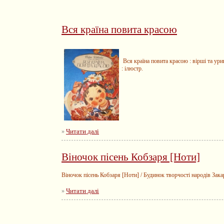
Вся країна повита красою
Вся країна повита красою : вірші та ури
: ілюстр.
Читати далі
»
Віночок пісень Кобзаря [Ноти]
Віночок пісень Кобзаря [Ноти] / Будинок творчості народів Закарп
Читати далі
»