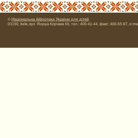
Національна бібліотека України для дітей
©
.
03190, Київ, вул. Януша Корчака 60, тел.: 400-41-44, факс: 400-65-87, e-ma