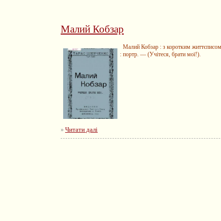
Малий Кобзар
Малий Кобзар : з коротким життєписом /
: портр. — (Учітеся, брати мої!).
Читати далі
»