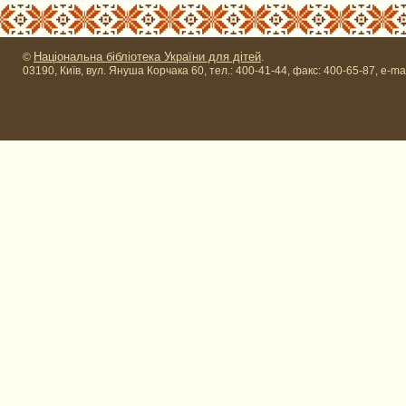
Національна бібліотека України для дітей
©
.
03190, Київ, вул. Януша Корчака 60, тел.: 400-41-44, факс: 400-65-87, e-ma