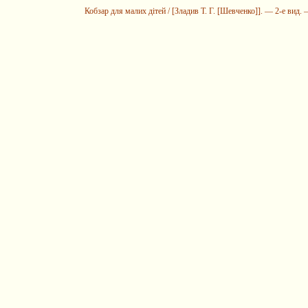
Кобзар для малих дітей / [Зладив Т. Г. [Шевченко]]. — 2-е вид. 