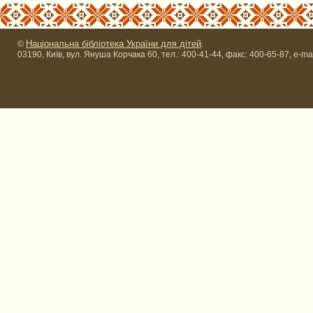
Національна бібліотека України для дітей
©
.
03190, Київ, вул. Януша Корчака 60, тел.: 400-41-44, факс: 400-65-87, e-ma