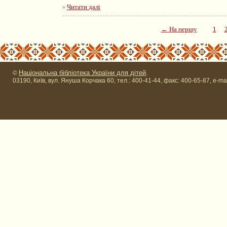
Читати далі
»
← На першу
1
Національна бібліотека України для дітей
©
.
03190, Київ, вул. Януша Корчака 60, тел.: 400-41-44, факс: 400-65-87, e-ma