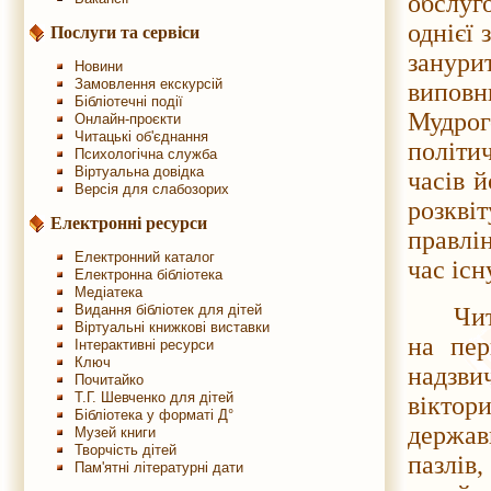
обслуг
однієї 
Послуги та сервіси
занури
Новини
Замовлення екскурсій
виповн
Бібліотечні події
Мудрог
Онлайн-проєкти
Читацькі об'єднання
політи
Психологічна служба
Віртуальна довідка
часів 
Версія для слабозорих
розквіт
Електронні ресурси
правлі
Електронний каталог
час існ
Електронна бібліотека
Медіатека
Видання бібліотек для дітей
Читачі
Віртуальні книжкові виставки
на пер
Інтерактивні ресурси
Ключ
надзви
Почитайко
Т.Г. Шевченко для дітей
віктор
Бібліотека у форматі Д°
держав
Музей книги
Творчість дітей
пазлів
Пам'ятні літературні дати