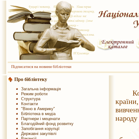
Підписатися на новини бібліотеки
Про бібліотеку
Загальна інформація
Кожен,
Режим роботи
Структура
країн
Контакти
вивчен
"Вікно в Америку"
Бібліотека в медіа
народу 
Партнери і меценати
Благодійний фонд розвитку
Запобігання корупції
11 кв
Державні закупівлі
Вакансії