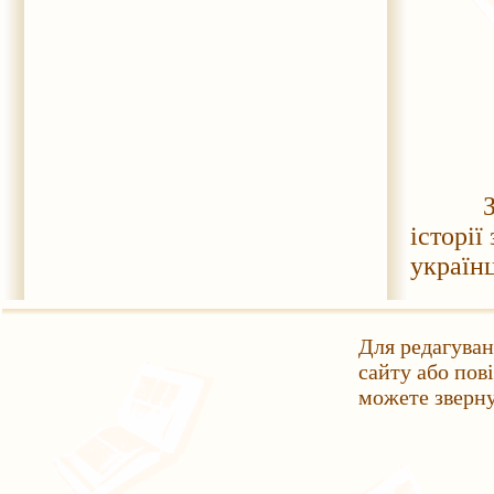
Запро
історії
українц
Для редагуван
сайту або пов
можете зверн