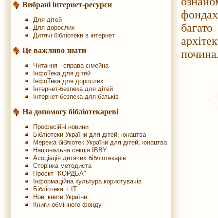
ознайо
Вибрані інтернет-ресурси
фондах
Для дітей
багато
Для дорослих
Дитячі бібліотеки в інтернет
архіте
Це важливо знати
починал
Читання - справа сімейна
ІнфоТека для дітей
ІнфоТека для дорослих
Інтернет-безпека для дітей
Інтернет-безпека для батьків
На допомогу бібліотекареві
Професійні новини
Бібліотеки України для дітей, юнацтва
Мережа бібліотек України для дітей, юнацтва
Національна секція IBBY
Асоціація дитячих бібліотекарів
Сторінка методиста
Проєкт "КОРДБА"
Інформаційна культура користувачів
Бібліотека + IT
Нові книги України
Книги обмінного фонду