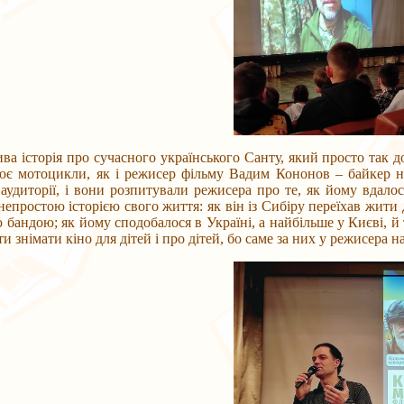
торія про сучасного українського Санту, який просто так доп
ює мотоцикли, як і режисер фільму Вадим Кононов – байкер н
 аудиторії, і вони розпитували режисера про те, як йому вда
непростою історією свого життя: як він із Сибіру переїхав жити д
ю бандою; як йому сподобалося в Україні, а найбільше у Києві, й 
ти знімати кіно для дітей і про дітей, бо саме за них у режисера 