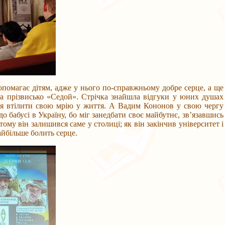
омагає дітям, адже у нього по-справжньому добре серце, а ще
а прізвисько «Седой». Стрічка знайшла відгуки у юних душах
лося втілити свою мрію у життя. А Вадим Кононов у свою чергу
о бабусі в Україну, бо міг занедбати своє майбутнє, зв’язавшись
тому він залишився саме у столиці; як він закінчив університет і
найбільше болить серце.