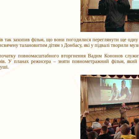
так захопив фільм, що вони погодилися переглянути ще одну с
исвячену талановитим дітям з Донбасу, які у підвалі творили муз
ку повномасштабного вторгнення Вадим Кононов служить 
рів. У планах режисера – зняти повнометражний фільм, який 
душі.