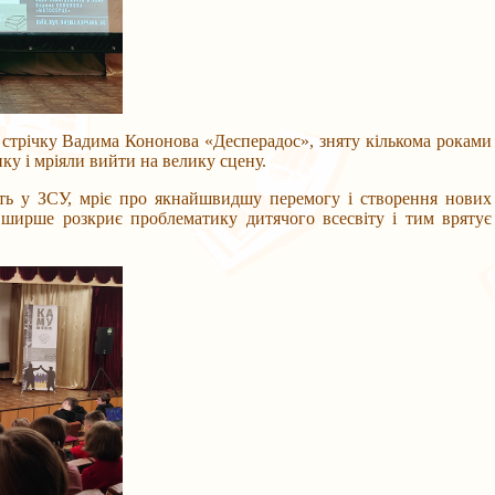
трічку Вадима Кононова «Десперадос», зняту кількома роками
ику і мріяли вийти на велику сцену.
у ЗСУ, мріє про якнайшвидшу перемогу і створення нових
ширше розкриє проблематику дитячого всесвіту і тим врятує