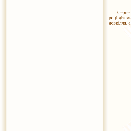
Серце реж
році дітьм
довкілля, а