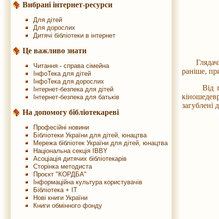
Вибрані інтернет-ресурси
Для дітей
Для дорослих
Дитячі бібліотеки в інтернет
Це важливо знати
Глядачів 
Читання - справа сімейна
раніше, пр
ІнфоТека для дітей
ІнфоТека для дорослих
Від почат
Інтернет-безпека для дітей
кіношедев
Інтернет-безпека для батьків
загублені 
На допомогу бібліотекареві
Професійні новини
Бібліотеки України для дітей, юнацтва
Мережа бібліотек України для дітей, юнацтва
Національна секція IBBY
Асоціація дитячих бібліотекарів
Сторінка методиста
Проєкт "КОРДБА"
Інформаційна культура користувачів
Бібліотека + IT
Нові книги України
Книги обмінного фонду