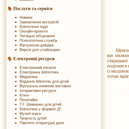
Послуги та сервіси
Новини
Замовлення екскурсій
Бібліотечні події
Онлайн-проєкти
Читацькі об'єднання
Психологічна служба
Віртуальна довідка
Версія для слабозорих
Щемлива іс
він обожн
Електронні ресурси
глядацької
поділився 
Електронний каталог
із місцево
Електронна бібліотека
почав мрія
Медіатека
Видання бібліотек для дітей
Віртуальні книжкові виставки
Інтерактивні ресурси
Ключ
Почитайко
Т.Г. Шевченко для дітей
Бібліотека у форматі Д°
Музей книги
Творчість дітей
Пам'ятні літературні дати