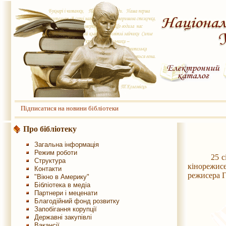
Підписатися на новини бібліотеки
Про бібліотеку
Загальна інформація
Режим роботи
25 січня у
Структура
кінорежис
Контакти
режисера Г
"Вікно в Америку"
Бібліотека в медіа
Партнери і меценати
Благодійний фонд розвитку
Запобігання корупції
Державні закупівлі
Вакансії