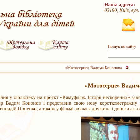
Наша адреса:
03190, Київ, вул
Пошук по сайту
«Мотосерце» Вадима Кононова
«Мотосерце» Вадим
 бібліотеку на проєкт «Камуфляж. Історії нескорених» завітав
ер Вадим Кононов і представив свою нову короткометражну кі
еннадій Попенко, а також у фільмі знялася дружина і донька акто