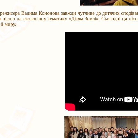
исера Вадима Кононова завжди чутливе до дитячих сподівань. 
и пісню на екологічну тематику «Дітям Землі». Сьогодні ця піс
 й миру.