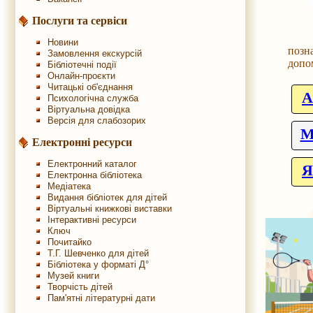
Послуги та сервіси
«Спо
Новини
позн
Замовлення екскурсій
допо
Бібліотечні події
Онлайн-проєкти
Читацькі об'єднання
A
Психологічна служба
Віртуальна довідка
Версія для слабозорих
Електронні ресурси
Електронний каталог
Я
Електронна бібліотека
Медіатека
Видання бібліотек для дітей
Віртуальні книжкові виставки
Інтерактивні ресурси
Ключ
Почитайко
Т.Г. Шевченко для дітей
Бібліотека у форматі Д°
Музей книги
Творчість дітей
Пам'ятні літературні дати