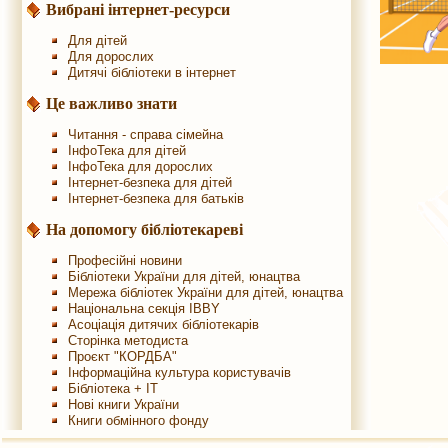
Вибрані інтернет-ресурси
Для дітей
Для дорослих
Дитячі бібліотеки в інтернет
Це важливо знати
Читання - справа сімейна
ІнфоТека для дітей
ІнфоТека для дорослих
Інтернет-безпека для дітей
Інтернет-безпека для батьків
На допомогу бібліотекареві
Професійні новини
Бібліотеки України для дітей, юнацтва
Мережа бібліотек України для дітей, юнацтва
Національна секція IBBY
Асоціація дитячих бібліотекарів
Сторінка методиста
Проєкт "КОРДБА"
Інформаційна культура користувачів
Бібліотека + IT
Нові книги України
Книги обмінного фонду