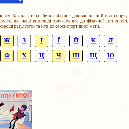
у. Кожна літера абетки відкриє для вас певний вид спорту,
мося, що наші розповіді залучать вас до фізичної активності,
роші результати та йти до своєї спортивної мети.
Ж
З
І
Ї
Й
К
Л
Ф
Х
Ц
Ч
Ш
Щ
Ю