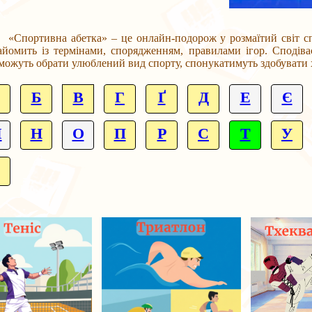
ртивна абетка» – це онлайн-подорож у розмаїтий світ спорт
айомить із термінами, спорядженням, правилами ігор. Сподіває
можуть обрати улюблений вид спорту, спонукатимуть здобувати хо
Б
В
Г
Ґ
Д
Е
Є
М
Н
О
П
Р
С
Т
У