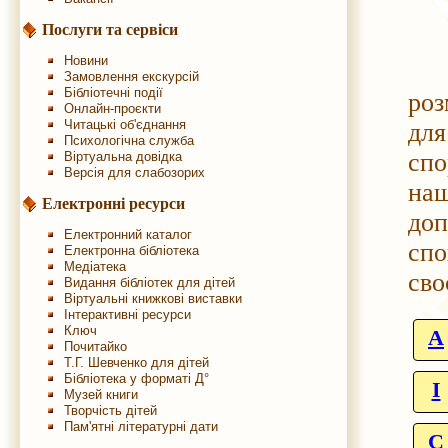
Послуги та сервіси
Новини
«С
Замовлення екскурсій
Бібліотечні події
роз
Онлайн-проєкти
Читацькі об'єднання
для
Психологічна служба
спо
Віртуальна довідка
Версія для слабозорих
наш
Електронні ресурси
до
Електронний каталог
спо
Електронна бібліотека
Медіатека
сво
Видання бібліотек для дітей
Віртуальні книжкові виставки
Інтерактивні ресурси
Ключ
A
Почитайко
Т.Г. Шевченко для дітей
Бібліотека у форматі Д°
І
Музей книги
Творчість дітей
Пам'ятні літературні дати
С