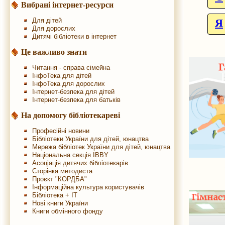
Вибрані інтернет-ресурси
Для дітей
Я
Для дорослих
Дитячі бібліотеки в інтернет
Це важливо знати
Читання - справа сімейна
ІнфоТека для дітей
ІнфоТека для дорослих
Інтернет-безпека для дітей
Інтернет-безпека для батьків
На допомогу бібліотекареві
Професійні новини
Бібліотеки України для дітей, юнацтва
Мережа бібліотек України для дітей, юнацтва
Національна секція IBBY
Асоціація дитячих бібліотекарів
Сторінка методиста
Проєкт "КОРДБА"
Інформаційна культура користувачів
Бібліотека + IT
Нові книги України
Книги обмінного фонду