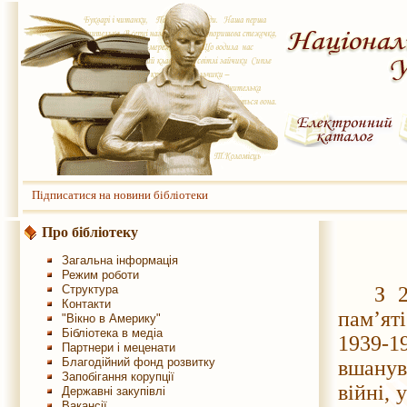
Підписатися на новини бібліотеки
Про бібліотеку
Загальна інформація
Режим роботи
Структура
З 
Контакти
пам’яті
"Вікно в Америку"
Бібліотека в медіа
1939-1
Партнери і меценати
Благодійний фонд розвитку
вшанув
Запобігання корупції
війні, 
Державні закупівлі
Вакансії