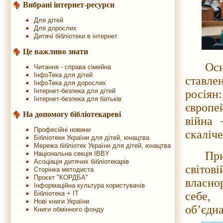
Вибрані інтернет-ресурси
Для дітей
Для дорослих
Дитячі бібліотеки в інтернет
Це важливо знати
Осн
Читання - справа сімейна
ІнфоТека для дітей
ставле
ІнфоТека для дорослих
Інтернет-безпека для дітей
росіян
Інтернет-безпека для батьків
європе
На допомогу бібліотекареві
війна 
Професійні новини
скаліче
Бібліотеки України для дітей, юнацтва
Мережа бібліотек України для дітей, юнацтва
При
Національна секція IBBY
Асоціація дитячих бібліотекарів
світов
Сторінка методиста
Проєкт "КОРДБА"
власно
Інформаційна культура користувачів
Бібліотека + IT
себе,
Нові книги України
об’єдн
Книги обмінного фонду