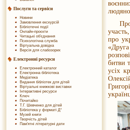
воєнн
Послуги та сервіси
людянос
Новини
Про
Замовлення екскурсій
Бібліотечні події
участь,
Онлайн-проєкти
Читацькі об'єднання
про ук
Психологічна служба
Віртуальна довідка
«Друг
Версія для слабозорих
розпов
Електронні ресурси
битви т
Електронний каталог
усіх к
Електронна бібліотека
Олекс
Медіатека
Видання бібліотек для дітей
Григор
Віртуальні книжкові виставки
Інтерактивні ресурси
українц
Ключ
Почитайко
Т.Г. Шевченко для дітей
Бібліотека у форматі Д°
Музей книги
Творчість дітей
Пам'ятні літературні дати