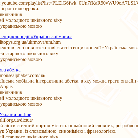
ww.youtube.com/playlist?list=PLElG6fwk_0Un7fKaR50vWU9oA7LSL
 ігрові відеоуроки.
шкільників
тей молодшого шкільного віку
 українською мовою
З енциклопедії «Української мови»
litopys.org.ua/ukrmova/um.htm
редставлено повнотекстові статті з енциклопедії «Українська мова
тей старшого шкільного віку
 українською мовою
ва абетка
.mousealphabet.com/ua/
їнська мобільна інтерактивна абетка, в яку можна грати онлайн
 Аpple.
шкільників
тей молодшого шкільного віку
 українською мовою
країни on-line
ulif.org.ua/dictua/
й лінгвістичний портал містить онлайновий словник, розробле
аук України, із словозміною, синонімією і фразеологією.
тей старшого шкільного віку