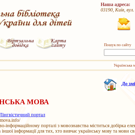
Наша адреса:
03190, Київ, вул
Пошук по сайту
Українська 
До зм
ЇНСЬКА МОВА
 Лінгвістичний портал
mova.info/
во-інформаційному порталі з мовознавства міститься добірка еле
 іншої інформації для тих, хто вивчає українську мову та мови сві