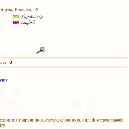
. Януша Корчака, 60
мова
істу
ктронних підручників, статей, словників, онлайн-перекладачів,
ту.