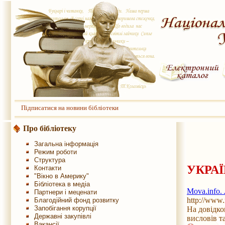
Підписатися на новини бібліотеки
Про бібліотеку
Загальна інформація
Режим роботи
Структура
УКРА
Контакти
"Вікно в Америку"
Бібліотека в медіа
Mova.info.
Партнери і меценати
http://www.
Благодійний фонд розвитку
Запобігання корупції
На довідко
Державні закупівлі
висловів та
Вакансії