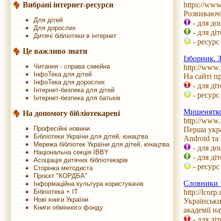
https://w
Вибрані інтернет-ресурси
Розвиваючі
Для дітей
- для до
Для дорослих
- для ді
Дитячі бібліотеки в інтернет
- ресурс
Це важливо знати
Ізборник. 
Читання - справа сімейна
http://www.
ІнфоТека для дітей
На сайті п
ІнфоТека для дорослих
- для ді
Інтернет-безпека для дітей
- ресурс
Інтернет-безпека для батьків
Мишенятко
На допомогу бібліотекареві
http://www
Професійні новини
Перша укра
Бібліотеки України для дітей, юнацтва
Android та
Мережа бібліотек України для дітей, юнацтва
- для до
Національна секція IBBY
- для ді
Асоціація дитячих бібліотекарів
- ресурс
Сторінка методиста
Проєкт "КОРДБА"
Словники У
Інформаційна культура користувачів
http://lcorp.
Бібліотека + IT
Нові книги України
Українськи
Книги обмінного фонду
академії н
- для ді