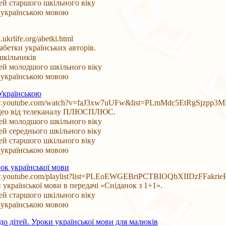
тей старшого шкільного віку
 українською мовою
a.ukrlife.org/abetki.html
абетки українських авторів.
шкільників
тей молодшого шкільного віку
 українською мовою
Українською
ww.youtube.com/watch?v=faJ3xw7uUFw&list=PLmMdc5EtRgSjzpp
ідео від телеканалу ПЛЮСПЛЮС.
тей молодшого шкільного віку
тей середнього шкільного віку
тей старшого шкільного віку
 українською мовою
ок української мови
w.youtube.com/playlist?list=PLEoEWGEBriPCTBIOQbXIIDzFFakrie
 української мови в передачі «Сніданок з 1+1».
тей старшого шкільного віку
 українською мовою
до дітей. Уроки української мови для малюків