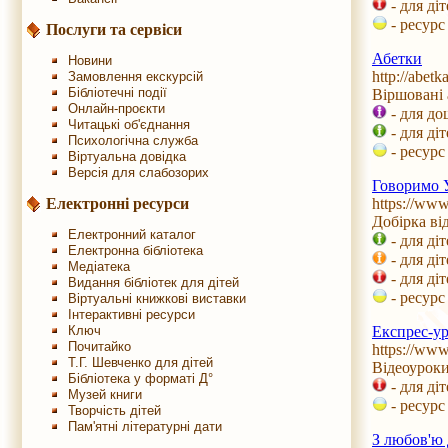
- для ді
- ресурс
Послуги та сервіси
Абетки
Новини
http://abetk
Замовлення екскурсій
Бібліотечні події
Віршовані 
Онлайн-проєкти
- для до
Читацькі об'єднання
- для ді
Психологічна служба
- ресурс
Віртуальна довідка
Версія для слабозорих
Говоримо 
https://w
Електронні ресурси
Добірка в
Електронний каталог
- для ді
Електронна бібліотека
- для ді
Медіатека
- для ді
Видання бібліотек для дітей
- ресурс
Віртуальні книжкові виставки
Інтерактивні ресурси
Експрес-ур
Ключ
Почитайко
https://ww
Т.Г. Шевченко для дітей
Відеоуроки
Бібліотека у форматі Д°
- для ді
Музей книги
- ресурс
Творчість дітей
Пам'ятні літературні дати
З любов'ю 