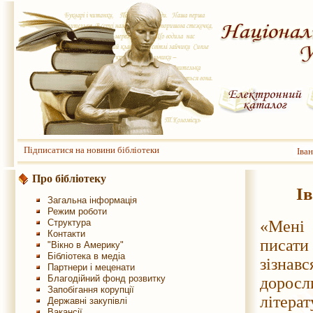
Підписатися на новини бібліотеки
Іва
Про бібліотеку
Ів
Загальна інформація
Режим роботи
Структура
«Мені
Контакти
писат
"Вікно в Америку"
Бібліотека в медіа
зізнав
Партнери і меценати
Благодійний фонд розвитку
дорос
Запобігання корупції
літера
Державні закупівлі
Вакансії