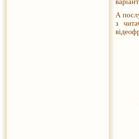
варіан
А послу
з чита
відеоф