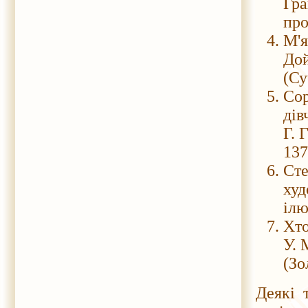
Гра
про
М'я
Дой
(Су
Сор
дів
Г. 
137
Сте
худ
ілю
Хто
У. 
(Зо
Деякі 