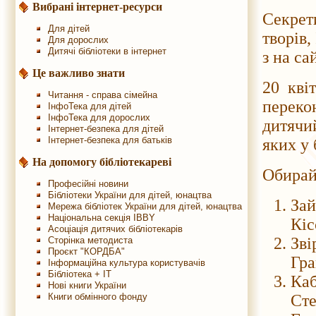
Вибрані інтернет-ресурси
Секрет
Для дітей
творів,
Для дорослих
Дитячі бібліотеки в інтернет
з на са
Це важливо знати
20 кві
Читання - справа сімейна
переко
ІнфоТека для дітей
ІнфоТека для дорослих
дитячи
Інтернет-безпека для дітей
Інтернет-безпека для батьків
яких у 
На допомогу бібліотекареві
Обирайт
Професійні новини
Бібліотеки України для дітей, юнацтва
Зай
Мережа бібліотек України для дітей, юнацтва
Національна секція IBBY
Кіс
Асоціація дитячих бібліотекарів
Зві
Сторінка методиста
Проєкт "КОРДБА"
Гра
Інформаційна культура користувачів
Бібліотека + IT
Каб
Нові книги України
Книги обмінного фонду
Сте