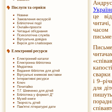
Андру
Послуги та сервіси
Україн
це від
Новини
Замовлення екскурсій
читач
Бібліотечні події
Онлайн-проєкти
часом 
Читацькі об'єднання
Психологічна служба
письме
Віртуальна довідка
Версія для слабозорих
Письме
Електронні ресурси
читач
Електронний каталог
«співа
Електронна бібліотека
капост
Медіатека
Видання бібліотек для дітей
сварки 
Віртуальні книжкові виставки
Інтерактивні ресурси
і 9–рі
Ключ
для ді
Почитайко
Т.Г. Шевченко для дітей
пишуть
Бібліотека у форматі Д°
Музей книги
порад
Творчість дітей
Пам'ятні літературні дати
співав