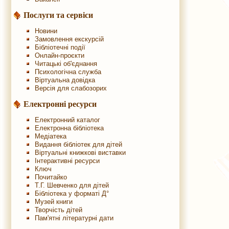
Послуги та сервіси
Новини
Замовлення екскурсій
Бібліотечні події
Онлайн-проєкти
Читацькі об'єднання
Психологічна служба
Віртуальна довідка
Версія для слабозорих
Електронні ресурси
Електронний каталог
Електронна бібліотека
Медіатека
Видання бібліотек для дітей
Віртуальні книжкові виставки
Інтерактивні ресурси
Ключ
Почитайко
Т.Г. Шевченко для дітей
Бібліотека у форматі Д°
Музей книги
Творчість дітей
Пам'ятні літературні дати