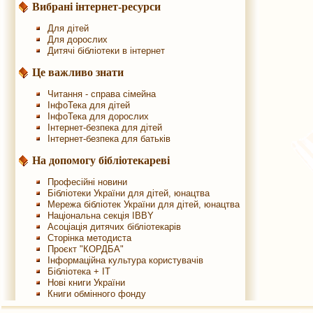
Вибрані інтернет-ресурси
Для дітей
Для дорослих
Дитячі бібліотеки в інтернет
Це важливо знати
Читання - справа сімейна
ІнфоТека для дітей
ІнфоТека для дорослих
Інтернет-безпека для дітей
Інтернет-безпека для батьків
На допомогу бібліотекареві
Професійні новини
Бібліотеки України для дітей, юнацтва
Мережа бібліотек України для дітей, юнацтва
Національна секція IBBY
Асоціація дитячих бібліотекарів
Сторінка методиста
Проєкт "КОРДБА"
Інформаційна культура користувачів
Бібліотека + IT
Нові книги України
Книги обмінного фонду