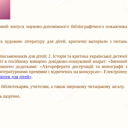
й випуск науково-допоміжного бібліографічного покажчика
ожню літературу для дітей, критичні матеріали з питань
ьменників для дітей; 2. Історія та критика української дитячої
сті в посібнику вміщено довідково-пошуковий апарат: «Іменний
внено додатками: «Автореферати дисертацій та монографії з
літературними преміями і відмічених на конкурсах». Електронну
іотек для дітей»
.
ібліотекарям, учителям, а також широкому читацькому загалу.
ь щорічно.