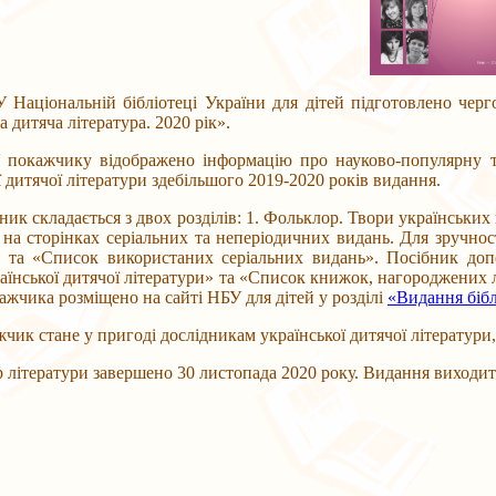
льній бібліотеці України для дітей підготовлено чергови
а дитяча література. 2020 рік».
ку відображено інформацію про науково-популярну та худ
ї дитячої літератури здебільшого 2019-2020 років видання.
кладається з двох розділів: 1. Фольклор. Твори українських пис
 на сторінках серіальних та неперіодичних видань. Для зручно
 та «Список використаних серіальних видань». Посібник допо
аїнської дитячої літератури» та «Список книжок, нагороджених 
ажчика розміщено на сайті НБУ для дітей у розділі
«Видання бібл
тане у пригоді дослідникам української дитячої літератури, б
тератури завершено 30 листопада 2020 року. Видання виходит