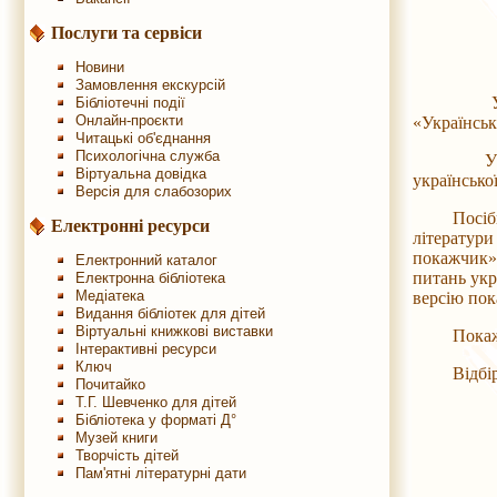
Послуги та сервіси
Новини
Замовлення екскурсій
У Націона
Бібліотечні події
Онлайн-проєкти
«Українськ
Читацькі об'єднання
Психологічна служба
У покажчи
Віртуальна довідка
українсько
Версія для слабозорих
Посібник с
Електронні ресурси
літератури
покажчик»
Електронний каталог
питань укр
Електронна бібліотека
Медіатека
версію пок
Видання бібліотек для дітей
Віртуальні книжкові виставки
Покажчик с
Інтерактивні ресурси
Ключ
Відбір лі
Почитайко
Т.Г. Шевченко для дітей
Бібліотека у форматі Д°
Музей книги
Творчість дітей
Пам'ятні літературні дати