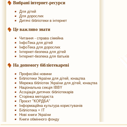
Вибрані інтернет-ресурси
Для дітей
Для дорослих
Дитячі бібліотеки в інтернет
Це важливо знати
Читання - справа сімейна
ІнфоТека для дітей
ІнфоТека для дорослих
Інтернет-безпека для дітей
Інтернет-безпека для батьків
На допомогу бібліотекареві
Професійні новини
Бібліотеки України для дітей, юнацтва
Мережа бібліотек України для дітей, юнацтва
Національна секція IBBY
Асоціація дитячих бібліотекарів
Сторінка методиста
Проєкт "КОРДБА"
Інформаційна культура користувачів
Бібліотека + IT
Нові книги України
Книги обмінного фонду