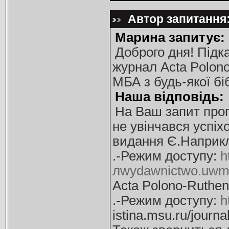
Автор запитання:
Марина запитує:
Доброго дня! Підка
журнал Acta Polono
МБА з будь-якої бі
Наша відповідь:
На Ваш запит проп
не увінчався успіхо
видання Є.Наприкл
.-Режим доступу:
h
лwydawnictwo.uwm.e
Acta Polono-Ruthen
.-Режим доступу:
h
istina.msu.ru/journ