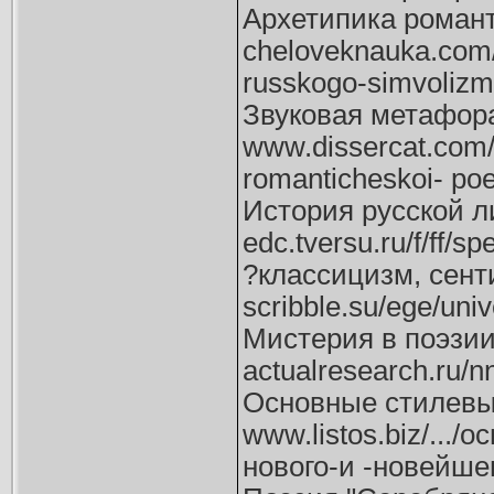
Архетипика романти
cheloveknauka.com/
russkogo-simvoliz
Звуковая метафор
www.dissercat.com/
romanticheskoi- poe
История русской л
edc.tversu.ru/f/ff/
?классицизм, сент
scribble.su/ege/univ
Мистерия в поэзии
actualresearch.ru/nn
Основные стилевые
www.listos.biz/...
нового-и -новейше