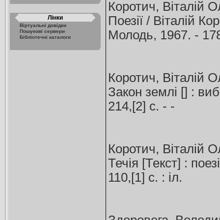
Коротич, Віталій О
Поезії / Віталій Ко
Лінки
Віртуальні довідки
Молодь, 1967. - 178,
Пошукові сервери
Бібліотечні каталоги
Коротич, Віталій О
Закон землі [] : виб
214,[2] с. - -
Коротич, Віталій О
Течія [Текст] : поез
110,[1] с. : іл.