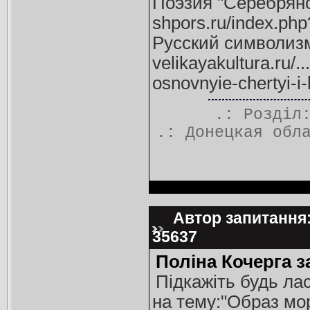
Поэзия "Серебряно
shpors.ru/index.php?
Русский символизм
velikayakultura.ru/.
osnovnyie-chertyi-i-h
.: Розді
.:
Донецкая обл
Автор запитання: 
35637
Поліна Кочерга з
Підкажіть будь лас
на тему:"Образ мор