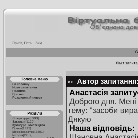
Привіт, Гість ::
Вхід
С
Ліміт запита
Головне меню
Автор запитання: 
На головну
Нове запитання
Анастасія запиту
Правила
Про нас
Розширений пошук
Доброго дня. Мені
тему: "засоби вира
Розділи
Дякую
Література
[5993]
Загальні
[1120]
Культура. Мистецтво.
Наша відповідь:
Преса
[1895]
Мовознавство
[2461]
Шановна Анастасія
Історія
[2237]