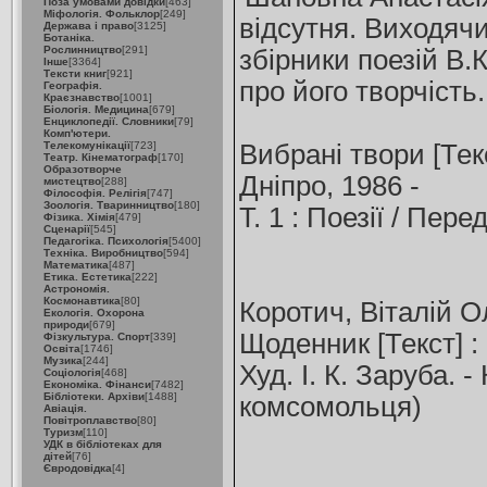
Поза умовами довідки
[463]
Міфологія. Фольклор
[249]
відсутня. Виходяч
Держава і право
[3125]
Ботаніка.
Рослинництво
[291]
збірники поезій В.
Інше
[3364]
Тексти книг
[921]
про його творчість.
Географія.
Краєзнавство
[1001]
Біологія. Медицина
[679]
Енциклопедії. Словники
[79]
Комп'ютери.
Телекомунікації
[723]
Вибрані твори [Текст
Театр. Кінематограф
[170]
Образотворче
Дніпро, 1986 -
мистецтво
[288]
Філософія. Релігія
[747]
Зоологія. Тваринництво
[180]
Т. 1 : Поезії / Пере
Фізика. Хімія
[479]
Сценарії
[545]
Педагогіка. Психологія
[5400]
Техніка. Виробництво
[594]
Математика
[487]
Етика. Естетика
[222]
Астрономія.
Космонавтика
[80]
Коротич, Віталій О
Екологія. Охорона
природи
[679]
Щоденник [Текст] :
Фізкультура. Спорт
[339]
Освіта
[1746]
Музика
[244]
Худ. І. К. Заруба. -
Соціологія
[468]
Економіка. Фінанси
[7482]
Бібліотеки. Архіви
[1488]
комсомольця)
Авіація.
Повітроплавство
[80]
Туризм
[110]
УДК в бібліотеках для
дітей
[76]
Євродовідка
[4]