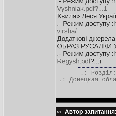
.- Режим доступу :
Vyshniak.pdf?...1
Хвиля» Леся Україн
.- Режим доступу :
virsha/
Додаткові джерела
ОБРАЗ РУСАЛКИ У
.- Режим доступу :
Regysh.pdf
?...ї
.: Розді
.:
Донецкая обл
Автор запитання: