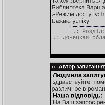
Також зверниться д
Библиотека Варша
.-Режим доступу:
h
Бажаю успіху
.: Розді
.:
Донецкая обл
Автор запитання:
Людмила запиту
здравствуйте! пом
различное в роман
Наша відповідь:
На Ваш запрос ре