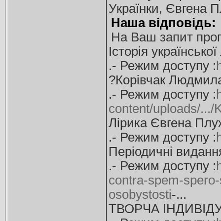
Українки, Євгена 
Наша відповідь:
На Ваш запит про
Історія української
.- Режим доступу :
?Корівчак Людмила 
.- Режим доступу :
content/uploads/.../
Лірика Євгена Плу
.- Режим доступу :
Періодичні видання
.- Режим доступу :
contra-spem-spero-s
osobystosti
-...
ТВОРЧА ІНДИВІДУ