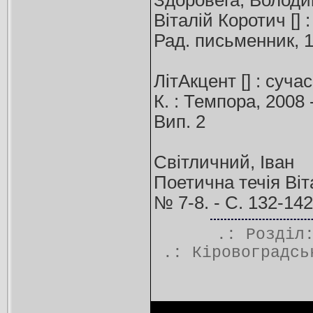
Здоровега, Волод
Віталій Коротич [] 
Рад. письменник, 198
ЛітАкцент [] : суча
К. : Темпора, 2008 
Вип. 2
Світличний, Іван
Поетична течія Віта
№ 7-8. - С. 132-142
.: Розді
.:
Кіровоградсь