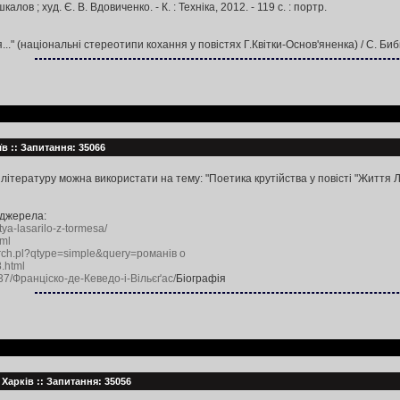
лов ; худ. Є. В. Вдовиченко. - К. : Техніка, 2012. - 119 с. : портр.
" (національні стереотипи кохання у повістях Г.Квітки-Основ'яненка) / С. Бибик /
їв :: Запитання: 35066
 літературу можна використати на тему: "Поетика крутійства у повісті "Життя 
 джерела:
tya-lasarilo-z-tormesa/
tml
search.pl?qtype=simple&query=романів о
8.html
37/Франціско-де-Кеведо-і-Вільєґас/
Біографія
: Харків :: Запитання: 35056