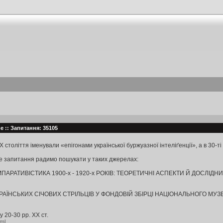
не :: Запитання: 35105
XX століття іменували «епігонами української буржуазної інтеліґенції», а в 3
ше запитання радимо пошукати у таких джерелах:
МПАРАТИВІСТИКА 1900-х - 1920-х РОКІВ: ТЕОРЕТИЧНІ АСПЕКТИ Й ДОСЛІДН
РАЇНСЬКИХ СІЧОВИХ СТРІЛЬЦІВ У ФОНДОВІЙ ЗБІРЦІ НАЦІОНАЛЬНОГО МУЗ
 20-30 рр. ХХ ст.
tml