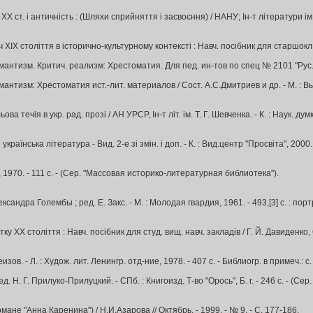
Х ст. і античність : (Шляхи сприйняття і засвоєння) / НАНУ; Ін-т літератури ім. Т.
 століття в історично-культурному контексті : Навч. посібник для старшокл., студ. 
нтизм. Критич. реализм: Хрестоматия. Для пед. ин-тов по спец № 2101 "Рус. яз. 
антизм: Хрестоматия ист.-лит. материалов / Сост. А.С.Дмитриев и др. - М. : Высш
 течія в укр. рад. прозі / АН УРСР, Ін-т літ. ім. Т. Г. Шевченка. - К. : Наук. думка,
їнська література - Вид. 2-е зі змін. і доп. - К. : Вид.центр "Просвіта", 2000. - 3
, 1970. - 111 с. - (Сер. "Массовая историко-литературная библиотека").
сандра Голембы ; ред. Е. Закс. - М. : Молодая гвардия, 1961. - 493,[3] с. : портр
ку ХХ століття : Навч. посібник для студ. вищ. навч. закладів / Г. Й. Давиденко, О.
зов. - Л. : Худож. лит. Ленингр. отд-ние, 1978. - 407 с. - Библиогр. в примеч.: с
д. Н. Г. Прилуко-Прилуцкий. - СПб. : Книгоизд. Т-во "Орось", Б. г. - 246 с. - (
ане "Анна Каренина") / Н.И.Азарова // Октябрь. - 1999. - № 9. - С. 177-186.