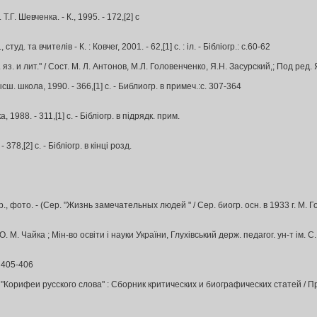
Г. Шевченка. - К., 1995. - 172,[2] с
та вчителів - К. : Ковчег, 2001. - 62,[1] с. : іл. - Бібліогр.: с.60-62
и лит." / Сост. М. Л. Антонов, М.Л. Головенченко, Я.Н. Засурский,; Под ред. Я.Н
. школа, 1990. - 366,[1] с. - Библиогр. в примеч.:с. 307-364
 1988. - 311,[1] с. - Бібліогр. в підрядк. прим.
78,[2] с. - Бібліогр. в кінці розд.
., фото. - (Сер. "Жизнь замечательных людей " / Сер. биогр. осн. в 1933 г. М. Гор
 М. Чайка ; Мін-во освіти і науки України, Глухівський держ. педагог. ун-т ім. С. 
. 405-406
Сер. "Корифеи русского слова" : Сборник критических и биографических статей / П