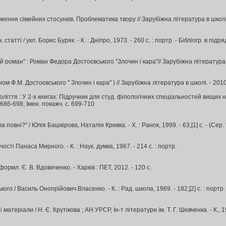
ння сімейних стосунків. Проблематика твору // Зарубіжна література в школі. - 20
статті / укл. Борис Буряк. - К. : Дніпро, 1973. - 260 с. : портр. - Бiблiогр. в пiдря
й роман" : Роман Федора Достоєвського "Злочин і кара"// Зарубіжна література в 
 Ф.М. Достоєвського " Злочин і кара" ) // Зарубіжна література в школі. - 2010. 
толіття : У 2-х книгах: Підручник для студ. філологічних спеціальностей вищих на
. с. 686-698; Імен. покажч. с. 699-710
 повні?" / Юлія Башкірова, Наталія Кривка. - Х. : Ранок, 1999. - 63,[1] с. - (Се
сті Панаса Мирного. - К. : Наук. думка, 1967. - 214 с. : портр.
рмл. Є. В. Вдовиченко. - Харків : ПЕТ, 2012. - 120 с.
о / Василь Онопрійович Власенко. - К. : Рад. школа, 1969. - 182,[2] с. : портр. -
і матеріали / Н. Є. Крутікова ; АН УРСР, Ін-т літератури ім. Т. Г. Шевченка. - К., 1