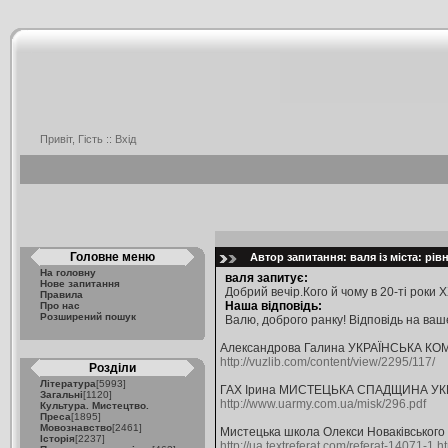
Привіт, Гість ::
Вхід
Головне меню
Автор запитання: валя із міста: рів
На головну
валя запитує:
Нове запитання
Добрий вечір.Кого й чому в 20-ті роки 
Правила
Наша відповідь:
Про нас
Розширений пошук
Валю, доброго ранку! Відповідь на ва
Александрова Галина УКРАЇНСЬКА КО
http://vuzlib.com/content/view/2295/117/
Розділи
Література
[5993]
ГАХ Ірина МИСТЕЦЬКА СПАДЩИНА УК
Загальні
[1120]
http://www.uarmy.com.ua/misk/296.pdf
Культура. Мистецтво.
Преса
[1895]
Мовознавство
[2461]
Мистецька школа Олекси Новаківського у
Історія
[2237]
http://ua.textreferat.com/referat-14071-1.h