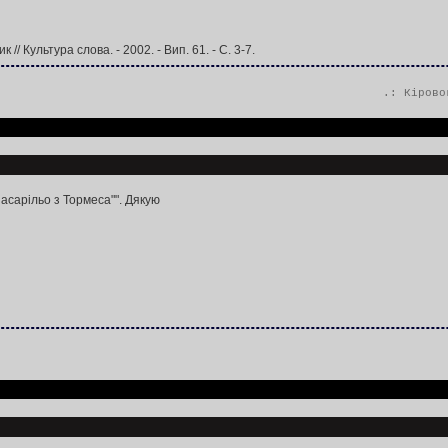
/ Культура слова. - 2002. - Вип. 61. - С. 3-7.
.:
Кірово
Ласарільо з Тормеса"". Дякую