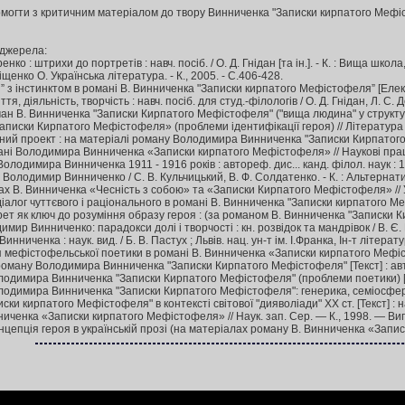
помогти з критичним матеріалом до твору Винниченка "Записки кирпатого Мефіс
 джерела:
 : штрихи до портретів : навч. посіб. / О. Д. Гнідан [та ін.]. - К. : Вища школа,
енко О. Українська література. - К., 2005. - С.406-428.
” з інстинктом в романі В. Винниченка "Записки кирпатого Мефістофеля” [Електро
, діяльність, творчість : навч. посіб. для студ.-філологів / О. Д. Гнідан, Л. С. Де
 В. Винниченка "Записки Кирпатого Мефістофеля" ("вища людина" у структурі буття
Записки Кирпатого Мефістофеля» (проблеми ідентифікації героя) // Літератур
ний проект : на матеріалі роману Володимира Винниченка "Записки Кирпатого Ме
мані Володимира Винниченка «Записки кирпатого Мефістофеля» // Наукові праці
лодимира Винниченка 1911 - 1916 років : автореф. дис... канд. філол. наук : 10.0
лодимир Винниченко / С. В. Кульчицький, В. Ф. Солдатенко. - К. : Альтернативи,
ах В. Винниченка «Чесність з собою» та «Записки Кирпатого Мефістофеля» // Укр
іалог чуттєвого і раціонального в романі В. Винниченка "Записки кирпатого Мефіс
т як ключ до розуміння образу героя : (за романом В. Винниченка "Записки Кирпа
 Винниченко: парадокси долі і творчості : кн. розвідок та мандрівок / В. Є. Пан
иченка : наук. вид. / Б. В. Пастух ; Львів. нац. ун-т ім. І.Франка, Ін-т літератур
ія мефістофельської поетики в романі В. Винниченка «Записки кирпатого Мефіст
ану Володимира Винниченка "Записки Кирпатого Мефістофеля" [Текст] : автореф. ди
имира Винниченка "Записки Кирпатого Мефістофеля" (проблеми поетики) [Текст] : 
имира Винниченка "Записки Кирпатого Мефістофеля": генерика, семіосфера, імагол
и кирпатого Мефістофеля" в контексті світової "дияволіади" ХХ ст. [Текст] : навч.
ниченка «Записки кирпатого Мефістофеля» // Наук. зап. Сер. — К., 1998. — Вип.
цепція героя в українській прозі (на матеріалах роману В. Винниченка «Записк