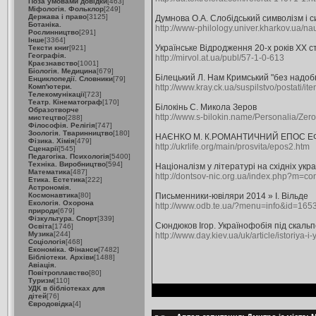
Поза умовами довідки
[463]
Міфологія. Фольклор
[249]
Держава і право
[3125]
Думнова О.А. Слобідський символізм і с
Ботаніка.
http://www-philology.univer.kharkov.ua/
Рослинництво
[291]
Інше
[3364]
Українське Відродження 20-х років XX ст
Тексти книг
[921]
Географія.
http://mirvol.at.ua/publ/57-1-0-613
Краєзнавство
[1001]
Біологія. Медицина
[679]
Білецький Л. Нам Кримський "без надоб
Енциклопедії. Словники
[79]
Комп'ютери.
http://www.kray.ck.ua/suspilstvo/postat
Телекомунікації
[723]
Театр. Кінематограф
[170]
Білокінь С. Микола Зеров
Образотворче
http://www.s-bilokin.name/Personalia/Zero
мистецтво
[288]
Філософія. Релігія
[747]
Зоологія. Тваринництво
[180]
НАЄНКО М. К.РОМАНТИЧНИЙ ЕПОС ЕФ
Фізика. Хімія
[479]
http://ukrlife.org/main/prosvita/epos2.htm
Сценарії
[545]
Педагогіка. Психологія
[5400]
Техніка. Виробництво
[594]
Націоналізм у літературі на східніх укр
Математика
[487]
http://dontsov-nic.org.ua/index.php?m=c
Етика. Естетика
[222]
Астрономія.
Космонавтика
[80]
Письменники-ювіляри 2014 » І. Вільде
Екологія. Охорона
http://www.odb.te.ua/?menu=info&id=165
природи
[679]
Фізкультура. Спорт
[339]
Сюндюков Ігор. Українофобія під скаль
Освіта
[1746]
Музика
[244]
http://www.day.kiev.ua/uk/article/istoriya-
Соціологія
[468]
Економіка. Фінанси
[7482]
Бібліотеки. Архіви
[1488]
Авіація.
Повітроплавство
[80]
Туризм
[110]
УДК в бібліотеках для
дітей
[76]
Євродовідка
[4]