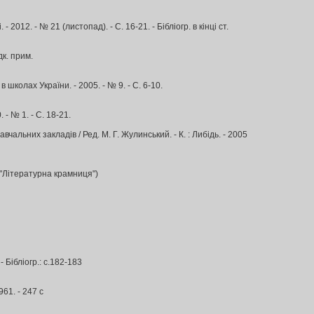
12. - № 21 (листопад). - С. 16-21. - Бібліогр. в кінці ст.
дк. прим.
школах України. - 2005. - № 9. - С. 6-10.
- № 1. - С. 18-21.
вчальних закладів / Ред. М. Г. Жулинський. - К. : Либідь. - 2005
р. "Літературна крамниця")
 Бібліогр.: с.182-183
961. - 247 с