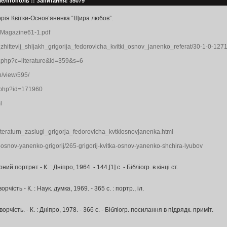
Мелітополь :: Запитання: 35079
рія Квітки-Основ’яненка “Щира любов”.
s/Magazine61-1.pdf
j_i_zhittevij_shljakh_grigorija_fedorovicha_kvitki_osnov_janenko_referat/30-1-0-127
nt.php?c=literature&id=359&s=6
n/view/595/
m.php?id=171960
l
,5,lteraturn_zaslugi_grigorja_fedorovicha_kvtkiosnovjanenka.html
ka-osnov-yanenko-grigorij/265-grigorij-kvitka-osnov-yanenko-shchira-lyubov
й портрет - К. : Дніпро, 1964. - 144,[1] с. - Бібліогр. в кінці ст.
чість - К. : Наук. думка, 1969. - 365 с. : портр., іл.
рчість. - К. : Дніпро, 1978. - 366 с. - Бібліогр. посилання в підрядк. приміт.