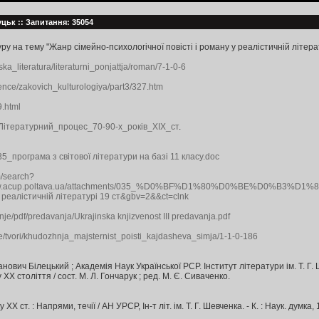
луцьк :: Запитання: 35054
у на тему "Жанр сімейно-психологічної повісті і роману у реалістичній літерат
ka_literatura/literaturni_ponjattja/roman/7-1-0-6
ience/zakovich_kulturologiya/part3/327.htm
9.html
tle=Літературний_процес_70-90-х_років_ХІХ_ст
.
035_програма з світової літератури на базі 11 класу.doc
m/search?
ttp://www.acup.poltava.ua/attachments/035_%D0%BF%D1%80%
у реалістичній літературі 19 ст&gbv=2&&ct=clnk
anje/pdf/predavanja/Ukrajinska knjizvenost III predavanja.pdf
eze/tvori/khudozhnja_majsternist_poisti_kajdasheva_simja/1-1-0-186
анович Білецький ; Академія Наук Української РСР. Інститут літератури ім. Т. Г. Ше
у ХХ століття / сост. М. Л. Гончарук ; ред. М. Є. Сиваченко.
Х ст. : Напрями, течії / АН УРСР, Ін-т літ. ім. Т. Г. Шевченка. - К. : Наук. думка, 1