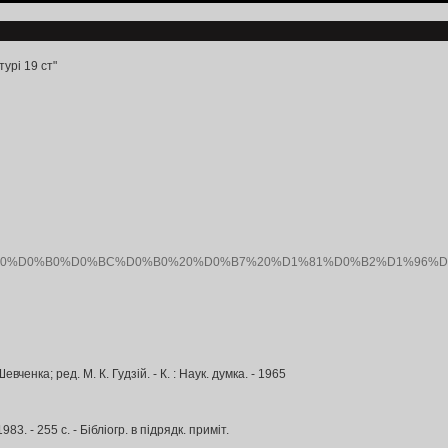
урі 19 ст"
D0%BE%D0%B3%D1%80%D0%B0%D0%BC%D0%B0%20%D0%B7%20%D1%81%D
вченка; ред. М. К. Гудзій. - К. : Наук. думка. - 1965
983. - 255 с. - Бібліогр. в підрядк. приміт.