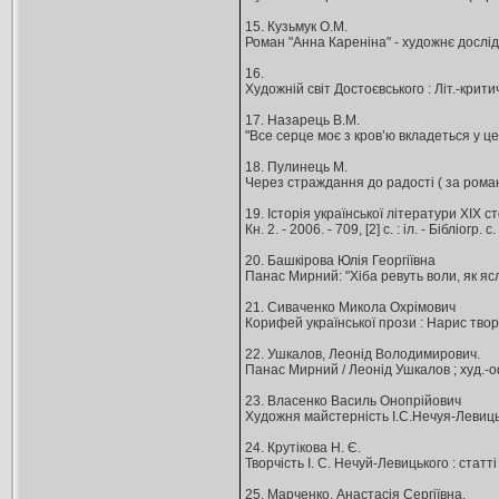
15. Кузьмук О.М.
Роман "Анна Кареніна" - художнє дослідже
16.
Художній світ Достоєвського : Літ.-критич. 
17. Назарець В.М.
"Все серце моє з кров’ю вкладеться у це
18. Пулинець М.
Через страждання до радості ( за романом
19. Історія української літератури ХІХ с
Кн. 2. - 2006. - 709, [2] с. : іл. - Бібліогр
20. Башкірова Юлія Георгіївна
Панас Мирний: "Хіба ревуть воли, як ясла
21. Сиваченко Микола Охрімович
Корифей української прози : Нарис творчо
22. Ушкалов, Леонід Володимирович.
Панас Мирний / Леонід Ушкалов ; худ.-офо
23. Власенко Василь Онопрійович
Художня майстерність І.С.Нечуя-Левицьког
24. Крутікова Н. Є.
Творчість І. С. Нечуй-Левицького : статті 
25. Марченко, Анастасія Сергіївна.