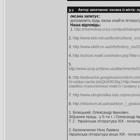
Автор запитання: оксана із міста: 
оксана запитує:
допоможіть будь ласка знайти літератур
Наша відповідь:
1.
http://chernobay.ucoz.com/publ/ukrajins
2.
http://www.ebk.net.ua/Book/cultural_sc
3.
http://www.ukrlit.vn.ua/info/history_xix/2
4.
http://school.xvatit.com/index.php?ti
5.
http://www.acup.poltava.ua/attachments/
6.
http://webcache.googleusercontent.co
hl=uk&q=cache:jebQUK90J6gJ:h
сімейно-психологічної повісті і роману 
7.
http://www.ukrajinistika.edu.rs/preuzim
8.
http://vklasrum.at.ua/load/tvori_i_ged
1. Білецький, Олександр Іванович.
Зібрання праць : у 5-ти т. / Олександр Ів
Т. 2 : Українська література ХІХ - початк
2. Калениченко Ніна Луківна
Українська література кінця ХІХ - початку Х