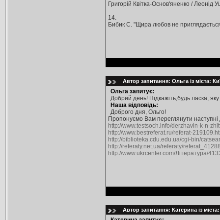
Григорій Квітка-Основ'яненко / Леонід Ушка
14.
Бибик С. "Щира любов не приглядається...
Автор запитання: Ольга із міста: Ки
Ольга запитує:
Добрий день! Підкажіть,будь ласка, яку
Наша відповідь:
Доброго дня, Ольго!
Пропонуємо Вам переглянути наступні
http://www.testsoch.info/derzhavin-k-n-zhit
http://www.bestreferat.ru/referat-219109.h
http://biblioteka.cdu.edu.ua/cgi-bin/cat
http://referaty.net.ua/referaty/referat_4128
http://www.ukrcenter.com/Література/413
Автор запитання: Катерина із міста