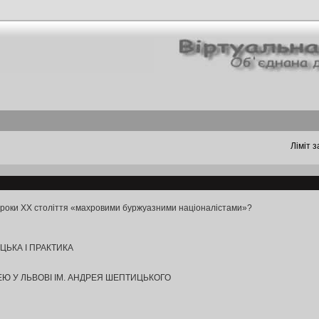
Ліміт з
0-ті роки XX століття «махровими буржуазними націоналістами»?
ИЦЬКА І ПРАКТИКА
ЕЮ У ЛЬВОВІ ІМ. АНДРЕЯ ШЕПТИЦЬКОГО