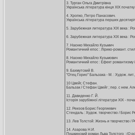
3. Турган Ольга Дмитрівна
Українська література кінця ХIХ початку Х
4. Хропко, Петро Панасович.
Українська література перших десятиріч ХІХ
5. Зарубежная литература ХIХ века : Рома
6. Зарубежная литература ХIХ века : Ром
7. Наєнко Михайло Кузьмич
Романтичний епос : Лірико-романт. стильова
8. Наєнко Михайло Кузьмович
Романтичний епос : Ефект романтизму і укра
9. Бахмутский В.
"Отец Горио" Бальзака - М. : Худож. лит.
10 Цвейг, Стефан.
Бальзак / Стефан Цвейг ; пер. с нем. Алек
11. Давиденко Г. Й.
Історія зарубіжної літератури XІХ - почат
12. Реизов Борис Георгиевич
Стендаль : Худож. творчество / Борис Реи
13. Лев Толстой: Жизнь и творчество / Ре
14. Азарова Н.И.
Пушкинский роман Льва Толстого : (О ром