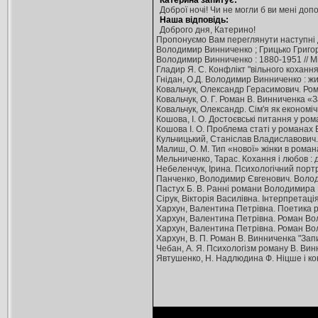
Катерина запитує:
Доброї ночі! Чи не могли б ви мені до
Наша відповідь:
Доброго дня, Катерино!
Пропонуємо Вам переглянути наступні
Володимир Винниченко ; Грицько Григоренко
Володимир Винниченко : 1880-1951 // Міщ
Гладир Я. С. Конфлікт "вільного кохання
Гнідан, О.Д. Володимир Винниченко : життя
Ковальчук, Олександр Герасимович. Роман
Ковальчук, О. Г. Роман В. Винниченка «
Ковальчук, Олександр. Сім'я як економіч
Кошова, І. О. Достоєвські питання у ро
Кошова І. О. Проблема статі у романах Во
Кульчицький, Станіслав Владиславович. Во
Малиш, О. М. Тип «нової» жінки в роман
Мельниченко, Тарас. Кохання і любов : д
Небеленчук, Ірина. Психологічний портре
Панченко, Володимир Євгенович. Володимир
Пастух Б. В. Ранні романи Володимира Винн
Сірук, Вікторія Василівна. Інтерпретац
Хархун, Валентина Петрівна. Поетика ром
Хархун, Валентина Петрівна. Роман Волод
Хархун, Валентина Петрівна. Роман Волод
Хархун, В. П. Роман В. Винниченка "Записк
Чебан, А. Я. Психологізм роману В. Вин
Явтушенко, Н. Надлюдина Ф. Ніцше і кон