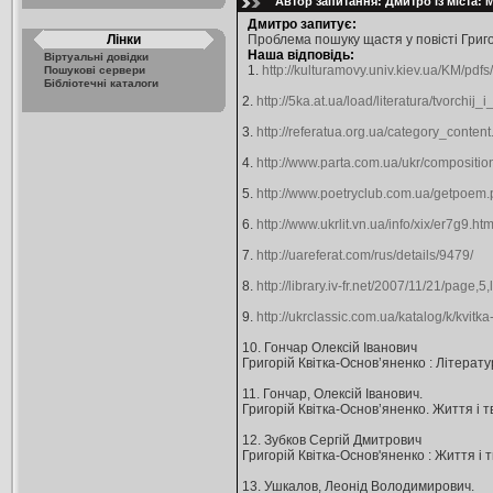
Автор запитання: Дмитро із міста: 
Дмитро запитує:
Лінки
Проблема пошуку щастя у повісті Григо
Наша відповідь:
Віртуальні довідки
1.
http://kulturamovy.univ.kiev.ua/KM/pdf
Пошукові сервери
Бібліотечні каталоги
2.
http://5ka.at.ua/load/literatura/tvorchi
3.
http://referatua.org.ua/category_conte
4.
http://www.parta.com.ua/ukr/compositio
5.
http://www.poetryclub.com.ua/getpoe
6.
http://www.ukrlit.vn.ua/info/xix/er7g9.htm
7.
http://uareferat.com/rus/details/9479/
8.
http://library.iv-fr.net/2007/11/21/page
9.
http://ukrclassic.com.ua/katalog/k/kvit
10. Гончар Олексій Іванович
Григорій Квітка-Основ’яненко : Літературни
11. Гончар, Олексій Іванович.
Григорій Квітка-Основ’яненко. Життя і твор
12. Зубков Сергій Дмитрович
Григорій Квітка-Основ'яненко : Життя і тво
13. Ушкалов, Леонід Володимирович.