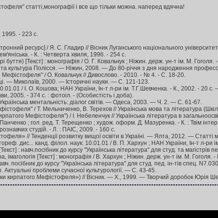
тофеля" статті,монографії і все що тільки можна. наперед вдячна!
 1995. - 223 с.
нний ресурс] / Я. С. Гладир // Вісник Луганського національного університету і
м'яніська. - К. : Четверта хвиля, 1996. - 254 с.
) [Текст] : монографія / О. Г. Ковальчук ; Ніжин. держ. ун-т ім. М. Гоголя. - 
а та культура Полісся. — Ніжин, 2008. — До 80-річчя з дня народження профес
фістофеля" / О. Ковальчук // Дивослово. - 2010. - № 4. - С. 18-20.
. — Миколаїв, 2000. — Історичні науки. — С. 121-123.
1.01 / І. О. Кошова; НАН України, Ін-т л-ри ім. Т.Г.Шевченка. - К., 2002. - 20 c.
 2005. - 374 с. : фотоіл. - (Особистість і доба).
аїнська ментальність: діалог світів. — Одеса, 2003. — Ч. 2. — С. 61-67.
тофеля" / Т. Мельниченко, В. Терехов // Українська мова та література (Шкільний
того Мефістофеля") / І. Небеленчук // Українська література в загальноосвітній
ченко ; гол. ред. Т. Терещенко ; худож. оформ. Д. Мазуренка. - К. : Твім інтер, 
ознавчих студій. - Л. : ПАІС, 2009. - 160 c.
офеля» // Тенденції розвитку вищої освіти в Україні. — Ялта, 2012. — Статті 
с... канд. філол. наук: 10.01.01 / В. П. Хархун ; НАН України, Ін-т л-ри ім. Т
навч.посібник до курсу "Українська література" для студ. та магістрів педунів
огія [Текст] : монографія / В. Хархун ; Ніжин. держ. ун-т ім. М. Гоголя. - Ніж
 посібник до курсу "Українська література" для студ. пед. ін-тів спец. N7.030.501
 Актуальні проблеми сучасної культурології. — С. 43-45.
и кирпатого Мефістофеля») // Вісник. — Х., 1999. — Творчий доробок Юрія Шев