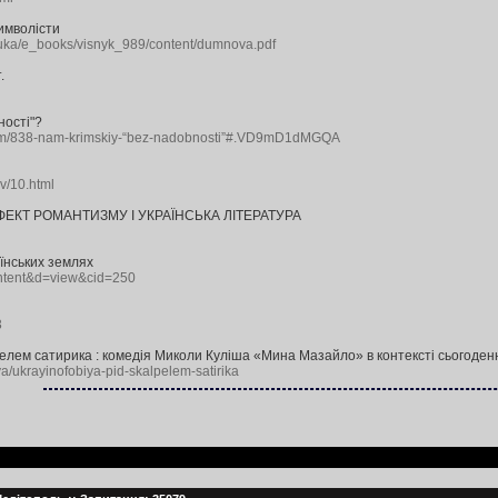
имволісти
nauka/e_books/visnyk_989/content/dumnova.pdf
.
ності"?
i/item/838-nam-krimskiy-“bez-nadobnosti”#.VD9mD1dMGQA
v/10.html
ЕКТ РОМАНТИЗМУ І УКРАЇНСЬКА ЛІТЕРАТУРА
аїнських землях
ontent&d=view&cid=250
3
пелем сатирика : комедія Миколи Куліша «Мина Мазайло» в контексті сьогоден
i-ya/ukrayinofobiya-pid-skalpelem-satirika