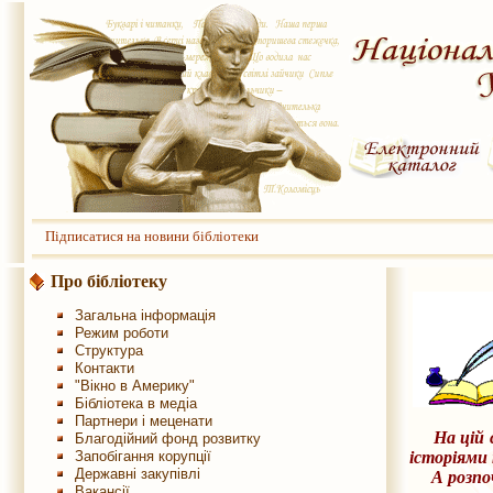
Підписатися на новини бібліотеки
Про бібліотеку
Загальна інформація
Режим роботи
Структура
Контакти
"Вікно в Америку"
Бібліотека в медіа
Партнери і меценати
На цій
Благодійний фонд розвитку
Запобігання корупції
історіями 
Державні закупівлі
А розпочи
Вакансії