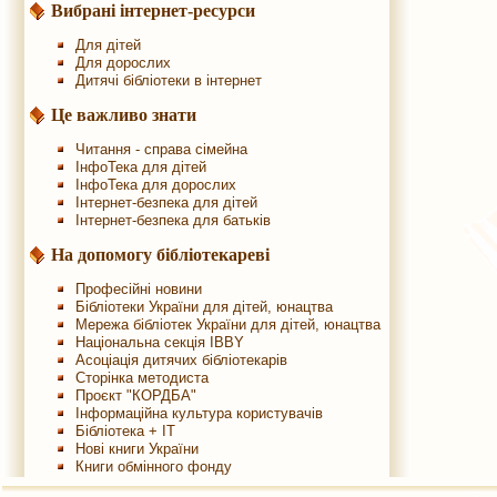
Вибрані інтернет-ресурси
Для дітей
Для дорослих
Дитячі бібліотеки в інтернет
Це важливо знати
Читання - справа сімейна
ІнфоТека для дітей
ІнфоТека для дорослих
Інтернет-безпека для дітей
Інтернет-безпека для батьків
На допомогу бібліотекареві
Професійні новини
Бібліотеки України для дітей, юнацтва
Мережа бібліотек України для дітей, юнацтва
Національна секція IBBY
Асоціація дитячих бібліотекарів
Сторінка методиста
Проєкт "КОРДБА"
Інформаційна культура користувачів
Бібліотека + IT
Нові книги України
Книги обмінного фонду