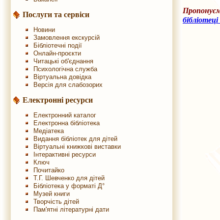
Пропонуєм
Послуги та сервіси
бібліотеці
Новини
Замовлення екскурсій
Бібліотечні події
Онлайн-проєкти
Читацькі об'єднання
Психологічна служба
Віртуальна довідка
Версія для слабозорих
Електронні ресурси
Електронний каталог
Електронна бібліотека
Медіатека
Видання бібліотек для дітей
Віртуальні книжкові виставки
Інтерактивні ресурси
Ключ
Почитайко
Т.Г. Шевченко для дітей
Бібліотека у форматі Д°
Музей книги
Творчість дітей
Пам'ятні літературні дати