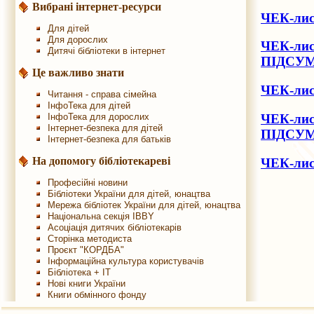
Вибрані інтернет-ресурси
ЧЕК-лис
Для дітей
Для дорослих
ЧЕК-лис
Дитячі бібліотеки в інтернет
ПІДСУ
Це важливо знати
ЧЕК-лист
Читання - справа сімейна
ІнфоТека для дітей
ЧЕК-лис
ІнфоТека для дорослих
Інтернет-безпека для дітей
ПІДСУ
Інтернет-безпека для батьків
На допомогу бібліотекареві
ЧЕК-лис
Професійні новини
Бібліотеки України для дітей, юнацтва
Мережа бібліотек України для дітей, юнацтва
Національна секція IBBY
Асоціація дитячих бібліотекарів
Сторінка методиста
Проєкт "КОРДБА"
Інформаційна культура користувачів
Бібліотека + IT
Нові книги України
Книги обмінного фонду