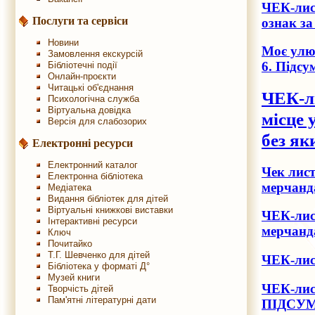
ЧЕК-лис
Послуги та сервіси
ознак за
Новини
Моє улюб
Замовлення екскурсій
6. Підсу
Бібліотечні події
Онлайн-проєкти
Читацькі об'єднання
ЧЕК-ли
Психологічна служба
Віртуальна довідка
місце 
Версія для слабозорих
без як
Електронні ресурси
Електронний каталог
Чек лист
Електронна бібліотека
мерчанд
Медіатека
Видання бібліотек для дітей
Віртуальні книжкові виставки
ЧЕК-лист
Інтерактивні ресурси
мерчанд
Ключ
Почитайко
Т.Г. Шевченко для дітей
ЧЕК-лис
Бібліотека у форматі Д°
Музей книги
ЧЕК-лист
Творчість дітей
Пам'ятні літературні дати
ПІДСУ