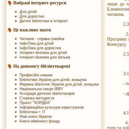
Вибрані інтернет-ресурси
лише до ч
Елементом 
Для дітей
читання.
Для дорослих
Дитячі бібліотеки в інтернет
2.3. До уч
Це важливо знати
2.4. Обла
Читання - справа сімейна
Програму л
ІнфоТека для дітей
Конкурсу.
ІнфоТека для дорослих
Інтернет-безпека для дітей
2.5. У ко
Інтернет-безпека для батьків
На допомогу бібліотекареві
3.1. Кон
Професійні новини
Бібліотеки України для дітей, юнацтва
- перший 
Мережа бібліотек України для дітей, юнацтва
Національна секція IBBY
- другий,
Асоціація дитячих бібліотекарів
Сторінка методиста
Проєкт "КОРДБА"
Інформаційна культура користувачів
Бібліотека + IT
4.1. Для 
Нові книги України
Книги обмінного фонду
4.2. Голо
туру та зд