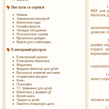
1.2. Пров
Послуги та сервіси
НБУ для ді
Новини
бібліотек 
Замовлення екскурсій
Бібліотечні події
1.3. Осно
Онлайн-проєкти
заохочення
Читацькі об'єднання
дозвілля; 
Психологічна служба
Віртуальна довідка
1.4. Завд
Версія для слабозорих
кращих над
плідної п
Електронні ресурси
впроваджен
Електронний каталог
Електронна бібліотека
1.5. Інфо
Медіатека
соціальних
Видання бібліотек для дітей
Віртуальні книжкові виставки
1.6. Під 
Інтерактивні ресурси
захист пер
Ключ
Почитайко
Т.Г. Шевченко для дітей
Бібліотека у форматі Д°
2.1. Учас
Музей книги
читають кн
Творчість дітей
Пам'ятні літературні дати
2.2. Захо