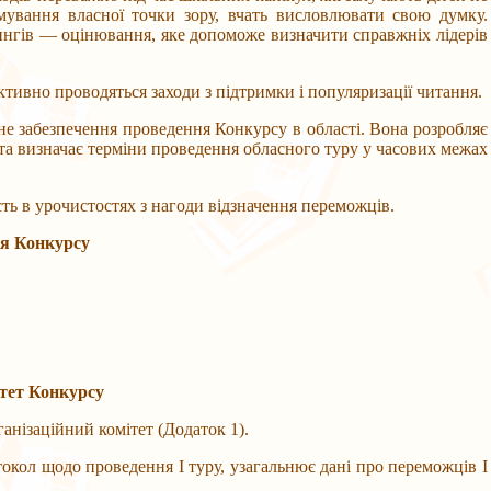
ування власної точки зору, вчать висловлювати свою думку.
йтингів — оцінювання, яке допоможе визначити справжніх лідерів
ивно проводяться заходи з підтримки і популяризації читання.
забезпечення проведення Конкурсу в області. Вона розробляє
, та визначає терміни проведення обласного туру у часових межах
 в урочистостях з нагоди відзначення переможців.
ня
Конкурсу
ітет Конкурсу
ізаційний комітет (Додаток 1).
л щодо проведення І туру, узагальнює дані про переможців І