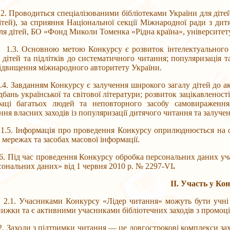
одиться спеціалізованими бібліотеками України для дітей з і
тей), за сприяння Національної секції Міжнародної ради з дитя
для дітей, БО «Фонд Миколи Томенка «Рідна країна», університет
вною метою Конкурсу є розвиток інтелектуального потенц
 дітей та підлітків до систематичного читання; популяризація 
підвищення міжнародного авторитету України.
анням Конкурсу є залучення широкого загалу дітей до активн
бань української та світової літератури; розвиток зацікавленост
раці багатьох людей та неповторного засобу самовираженн
ня власних заходів із популяризації дитячого читання та залучен
рмація про проведення Конкурсу оприлюднюється на офіцій
 мережах та засобах масової інформації.
час проведення Конкурсу обробка персональних даних учасн
сональних даних» від 1 червня 2010 р. № 2297-VI
.
ІІ. Участь у Ко
никами Конкурсу «Лідер читання» можуть бути учні 5-9 кла
ижки та є активними учасниками бібліотечних заходів з промоції
ди з підтримки читання — це довгострокові комплекси заходів