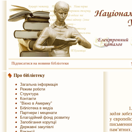
Підписатися на новини бібліотеки
Про бібліотеку
Загальна інформація
Режим роботи
Структура
Контакти
"Вікно в Америку"
Бібліотека в медіа
1.1. Кон
Партнери і меценати
задля забе
Благодійний фонд розвитку
у європейс
Запобігання корупції
письменник
Державні закупівлі
пам’ятних 
Вакансії