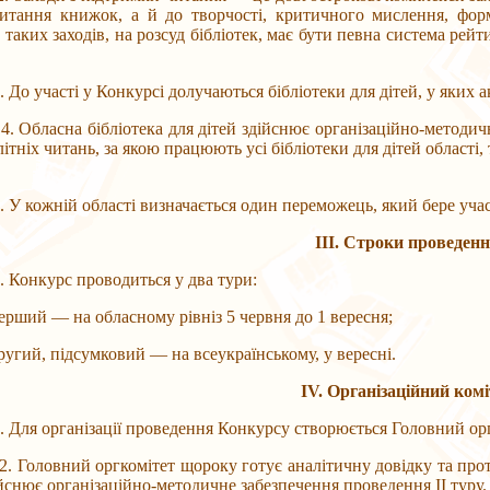
итання книжок, а й до творчості, критичного мислення, форм
таких заходів, на розсуд бібліотек, має бути певна система ре
асті у Конкурсі долучаються бібліотеки для дітей, у яких акт
сна бібліотека для дітей здійснює організаційно-методичне 
ітніх читань, за якою працюють усі бібліотеки для дітей області
жній області визначається один переможець, який бере участь
ІІІ.
Строки проведен
курс проводиться у два тури:
— на обласному рівніз 5 червня до 1 вересня;
 підсумковий — на всеукраїнському, у вересні.
І
V
. Організаційний ком
організації проведення Конкурсу створюється Головний орган
вний оргкомітет щороку готує аналітичну довідку та протоко
ійснює організаційно-методичне забезпечення проведення ІІ туру.