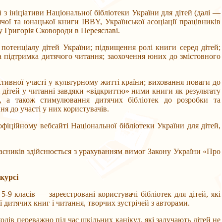
ніціативи Національної бібліотеки України для дітей (далі —
чої та юнацької книги IBBY, Української асоціації працівників
у Григорія Сковороди в Переяславі.
іалу дітей України; підвищення ролі книги серед дітей;
та підтримка дитячого читання; заохочення юних до змістовного
ої участі у культурному житті країни; виховання поваги до
і дітей у читанні завдяки «відкриттю» ними книги як результату
я, а також стимулювання дитячих бібліотек до розробки та
ня до участі у них користувачів.
ному вебсайті Національної бібліотеки України для дітей,
иків здійснюється з урахуванням вимог Закону України «Про
нкурсі
сів — зареєстровані користувачі бібліотек для дітей, які
 дитячих книг і читання, творчих зустрічей з авторами.
 переважно під час шкільних канікул, які залучають дітей не