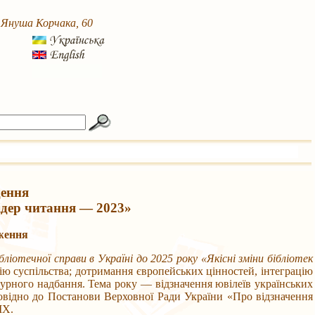
. Януша Корчака, 60
дення
ідер читання — 2023»
оження
ліотечної справи в Україні до 2025 року «Якісні зміни бібліотек
ію суспільства; дотримання європейських цінностей, інтеграцію
ьтурного надбання. Тема року — відзначення ювілеїв українських
овідно до Постанови Верховної Ради України «Про відзначення
IX.