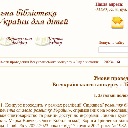
Наша адреса:
03190, Київ, вул
Пошук по сайту
Умови проведення Всеукраїнського конкурсу «Лідер читання — 2023»
Умови прове
Всеукраїнського конкурсу «Л
І. Загальні пол
курс проходить у рамках реалізації
Стратегії розвитку біб
зпечення сталого розвитку України»
, спрямованих на консолідац
ьке співтовариство та рівний доступ до інформації, знань і кул
ів: Марка Вовчка, Ольги Кобилянської, Бориса Грінченка відп
дат і ювілеїв у 2022-2023 роках» від 17 грудня 2021 року № 1982-