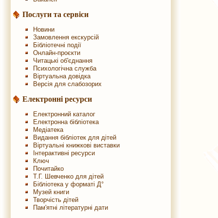
Послуги та сервіси
Новини
Замовлення екскурсій
Бібліотечні події
Онлайн-проєкти
Читацькі об'єднання
Психологічна служба
Віртуальна довідка
Версія для слабозорих
Електронні ресурси
Електронний каталог
Електронна бібліотека
Медіатека
Видання бібліотек для дітей
Віртуальні книжкові виставки
Інтерактивні ресурси
Ключ
Почитайко
Т.Г. Шевченко для дітей
Бібліотека у форматі Д°
Музей книги
Творчість дітей
Пам'ятні літературні дати