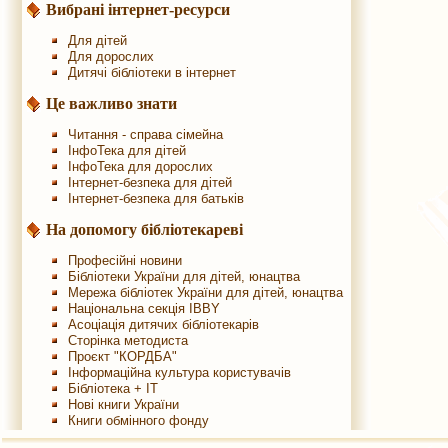
Вибрані інтернет-ресурси
Для дітей
Для дорослих
Дитячі бібліотеки в інтернет
Це важливо знати
Читання - справа сімейна
ІнфоТека для дітей
ІнфоТека для дорослих
Інтернет-безпека для дітей
Інтернет-безпека для батьків
На допомогу бібліотекареві
Професійні новини
Бібліотеки України для дітей, юнацтва
Мережа бібліотек України для дітей, юнацтва
Національна секція IBBY
Асоціація дитячих бібліотекарів
Сторінка методиста
Проєкт "КОРДБА"
Інформаційна культура користувачів
Бібліотека + IT
Нові книги України
Книги обмінного фонду