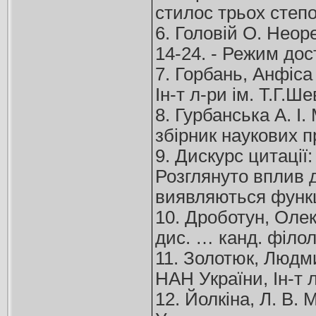
стилос трьох степов
6. Головій О. Неор
14-24. - Режим дос
7. Горбань, Анфіса
Ін-т л-ри ім. Т.Г.Ш
8. Гурбанська А. І
збірник наукових п
9. Дискурс цитації
Розглянуто вплив д
виявляються функці
10. Дроботун, Олек
дис. … канд. філол.
11. Золотюк, Людми
НАН України, Ін-т л
12. Йолкіна, Л. В.