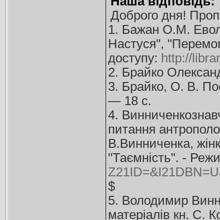
Наша відповідь:
Доброго дня! Про
1. Бажан О.М. Евол
Настуся", "Перемог
доступу:
http://libr
2. Брайко Олександ
3. Брайко, О. В. По
— 18 с.
4. Винниченкознавчі
питання антрополог
В.Винниченка, жінк
"Таємність". - Реж
Z21ID=&I21DBN=
$
5. Володимир Винни
матеріалів кн. С. К