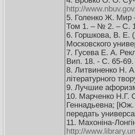
4. Бровко О. О. Су
http://www.nbuv.gov
5. Голенко Ж. Мир 
Том 1. – № 2. – С. 
6. Горшкова, В. Е.
Московского универс
7. Гусева Е. А. Рек
Вип. 18. - С. 65-69
8. Литвиненко Н. 
літературного твор
9. Лучшие афоризмы
10. Марченко Н.Г. 
Геннадьевна; [Юж. ф
передать универса
11. Махоніна-Лонгі
http://www.library.u