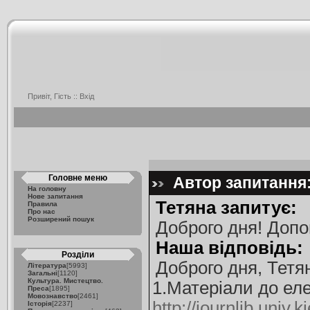
Привіт, Гість ::
Вхід
Головне меню
Автор запитання: 
На головну
Нове запитання
Тетяна запитує:
Правила
Про нас
Розширений пошук
Доброго дня! Допо
Наша відповідь:
Розділи
Доброго дня, Тетя
Література
[5993]
Загальні
[1120]
Культура. Мистецтво.
1.Матеріали до еле
Преса
[1895]
Мовознавство
[2461]
http://journlib.univ
Історія
[2237]