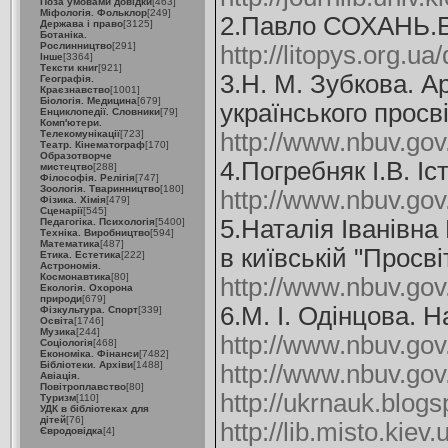
Поза умовами довідки
[463]
Міфологія. Фольклор
[249]
2.Павло СОХАНЬ.Б.
Держава і право
[3125]
Ботаніка.
Рослинництво
[291]
http://litopys.org.u
Інше
[3364]
Тексти книг
[921]
3.Н. М. Зубкова. Ар
Географія.
Краєзнавство
[1001]
Біологія. Медицина
[679]
українського просв
Енциклопедії. Словники
[79]
Комп'ютери.
Телекомунікації
[723]
http://www.nbuv.go
Театр. Кінематограф
[170]
Образотворче
4.Погребняк І.В. І
мистецтво
[288]
Філософія. Релігія
[747]
Зоологія. Тваринництво
[180]
http://www.nbuv.gov
Фізика. Хімія
[479]
Сценарії
[545]
5.Наталія Іванівн
Педагогіка. Психологія
[5400]
Техніка. Виробництво
[594]
Математика
[487]
в київській "Просвіт
Етика. Естетика
[222]
Астрономія.
Космонавтика
[80]
http://www.nbuv.go
Екологія. Охорона
природи
[679]
6.М. І. Одінцова. 
Фізкультура. Спорт
[339]
Освіта
[1746]
Музика
[244]
http://www.nbuv.gov
Соціологія
[468]
Економіка. Фінанси
[7482]
Бібліотеки. Архіви
[1488]
http://www.nbuv.go
Авіація.
Повітроплавство
[80]
http://ukrnauk.blog
Туризм
[110]
УДК в бібліотеках для
дітей
[76]
http://lib.misto.k
Євродовідка
[4]