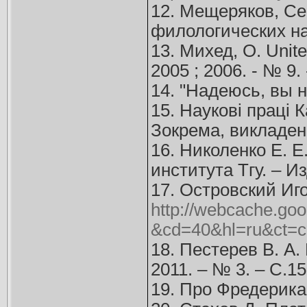
12. Мещеряков, Се
филологических нау
13. Михед, О. Unit
2005 ; 2006. - № 9. 
14. "Надеюсь, вы 
15. Наукові праці К
Зокрема, викладено
16. Николенко Е. 
института Тгу. – И
17. Островский И
http://webcache.g
&cd=40&hl=ru&ct=c
18. Пестерев В. А
2011. – № 3. – С.1
19. Про Фредерика