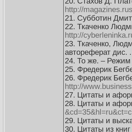
20. Стахов Д. Плат
http://magazines.ru
21. Субботин Дмит
22. Ткаченко Людм
http://cyberleninka
23. Ткаченко, Люд
автореферат дис. .
24. То же. – Режим
25. Фредерик Бегб
26. Фредерик Бегб
http://www.business-
27. Цитаты и афор
28. Цитаты и афор
&cd=35&hl=ru&ct=c
29. Цитаты и выск
30. Цитаты из кни