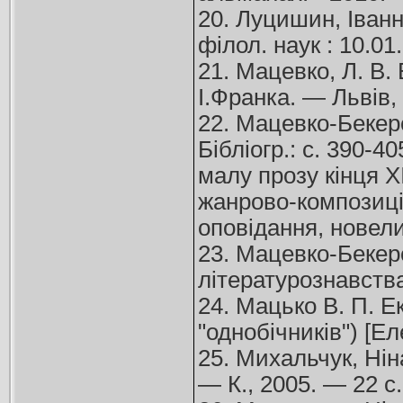
20. Луцишин, Іванн
філол. наук : 10.01
21. Мацевко, Л. В. 
І.Франка. — Львів,
22. Мацевко-Бекерсь
Бібліогр.: с. 390-
малу прозу кінця X
жанрово-композицій
оповідання, новели
23. Мацевко-Бекерс
літературознавства.
24. Мацько В. П. Е
"однобічників") [Ел
25. Михальчук, Нін
— К., 2005. — 22 с.