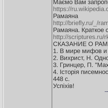
Маємо Вам запропо
https://ru.wikipedia
Рамаяна
http://briefly.ru/_/r
Рамаяна. Краткое 
http://scriptures.ru/
СКАЗАНИЕ О РАМ
1. В мире мифов и л
2. Вихрист, Н. Одно
3. Гринцер, П. "Мах
4. Історія писемнос
448 с.
Успіхів!