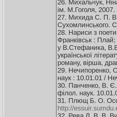
26. Михальчук, Нін
ім. М.Гоголя, 2007.
27. Михида С. П. В
Сухомлинського. Сер
28. Нариси з поетик
Франківськ : Плай; 
у В.Стефаника, В.В
української літера
роману, вірша, дра
29. Нечипоренко, С
наук : 10.01.01 / Н
30. Панченко, В. Є
філол. наук. 10.01.
31. Плющ Б. О. Ос
http://essuir.sumdu
32. Рева Л. В. В. В