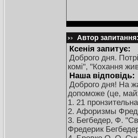
Автор запитання:
Ксенія запитує:
Доброго дня. Потр
комі", "Кохання жив
Наша відповідь:
Доброго дня! На ж
допоможе (це, майж
1. 21 пронзительн
2. Афоризмы Фред
3. Бегбедер, Ф. "
Фредерик Бегбедер 