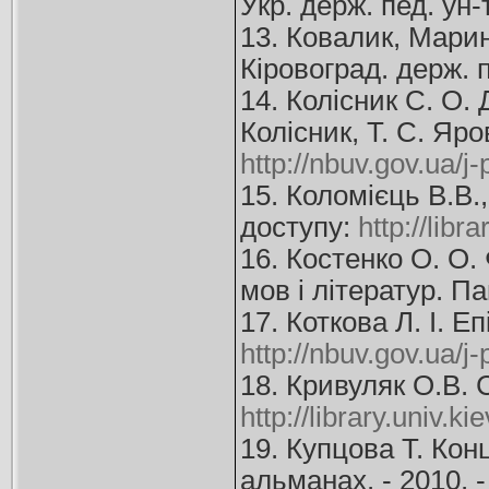
Укр. держ. пед. ун-
13. Ковалик, Марин
Кіровоград. держ. 
14. Колісник С. О.
Колісник, Т. С. Яро
http://nbuv.gov.ua/j
15. Коломієць В.В.
доступу:
http://libr
16. Костенко О. О.
мов і літератур. Па
17. Коткова Л. І. Е
http://nbuv.gov.ua/
18. Кривуляк О.В. 
http://library.univ.k
19. Купцова Т. Кон
альманах. - 2010. -