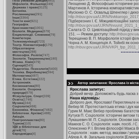
Поза умовами довідки
[463]
Леощенко Д. Філософсько-історичне розу
Міфологія. Фольклор
[249]
Держава і право
[3125]
Мартинов А. Історична компаративістика 
Ботаніка.
Мусієнко О. С. Освальд Шпенглер і дихот
Рослинництво
[291]
http://nbuv.gov.ua/UJRN/Nvkkarogo_201
Інше
[3364]
Підберезних І. Є. Міжцивілізаційні запо
Тексти книг
[921]
Географія.
http://nbuv.gov.ua/UJRN/Nvuuist_2021_1
Краєзнавство
[1001]
Салата О. О. Цивілізаційний підхід у вик
Біологія. Медицина
[679]
151. — Режим доступу:
http://nbuv.gov
Енциклопедії. Словники
[79]
Комп'ютери.
Терещенко В. П. Морфологія історії філо
Телекомунікації
[723]
Чорна А. М. Концепція А. Тойнбі як осно
Театр. Кінематограф
[170]
http://nbuv.gov.ua/UJRN/VKPI_fpp_2011
Образотворче
мистецтво
[288]
Філософія. Релігія
[747]
Зоологія. Тваринництво
[180]
Фізика. Хімія
[479]
Сценарії
[545]
Педагогіка. Психологія
[5400]
Техніка. Виробництво
[594]
Математика
[487]
Етика. Естетика
[222]
Астрономія.
Автор запитання: Ярослава із міста
Космонавтика
[80]
Ярослава запитує:
Екологія. Охорона
природи
[679]
Добрий вечір. Допоможіть будь ласка з 
Фізкультура. Спорт
[339]
Наша відповідь:
Освіта
[1746]
Доброго дня, Ярославо! Перегляньте 
Музика
[244]
Соціологія
[468]
Вебер М. Протестантська етика і дух кап
Економіка. Фінанси
[7482]
Гурик М. Макс Вебер проблема багатства і
Бібліотеки. Архіви
[1488]
Кутуєв П. Соціологія: історичні витоки та
Авіація.
Лукашевич М. П. Соціологія. Основи загаль
Повітроплавство
[80]
Туризм
[110]
Макеєв С. О. Соціологія: навч. посіб. / С
УДК в бібліотеках для
Олексенко Р. І. Вплив філософії Макса Веб
дітей
[76]
Соціологія : навч.-метод. вказівки / уклад
Євродовідка
[4]
Аблов А. Ф. Загальна соціологія [Електрон