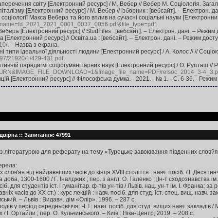
перечення світу [Електронний ресурс] / М. Вебер // Вебер М. Соціологія. Загальн
італізму [Електронний ресурс] / М. Вебер // Ізборник : [вебсайт]. – Електрон. д
оціології Макса Вебера та його вплив на сучасні соціальні науки [Електронний р
name=fd_2021_2021_0001_0037_0056.pdf&file_type=pdf
.
ебера [Електронний ресурс] // StudFiles : [вебсайт]. – Електрон. дані. – Режим
[Електронний ресурс] // Освіта.ua : [вебсайт]. – Електрон. дані. – Режим досту
10/
. – Назва з екрана.
типи ідеальної діяльності людини [Електронний ресурс] / А. Колос // // Соціокульт
497/21920/1/429-431.pdf
.
вній парадигмі соціогуманітарних наук [Електронний ресурс] / О. Рупташ // Релі
N&IMAGE_FILE_DOWNLOAD=1&Image_file_name=PDF/relsoc_2014_3-4_3.p
 [Електронний ресурс] // Філософська думка. - 2021. - № 1. - С. 6-36. - Режим
адвірна :: Запитання: 47991
 із літературою для реферату на тему «Турецьке завоювання південних слов?ян 
ерела:
 слов'ян від найдавніших часів до кінця ХVIII століття : навч. посіб. / І. Десятинч
оба, 1300-1600 / Г. Іналджих ; пер. з англ. О. Галенко ; [Ін-т сходознавства ім. 
 для студентів іст. і гуманітар. ф-тів ун-тів / Львів. нац. ун-т ім. І. Франка; за 
ніх часів до ХХ ст.) : курс лекцій : навч. посіб. для студ. іст. спец. вищ. навч. закл
ський. – Львів : Видавн. дім «Олір», 1996. – 287 с.
дів у період середньовіччя: Ч. І : навч. посіб. для студ. вищих навч. закладів / 
 І. Ортайли ; пер. О. Кульчинського. – Київ : Ніка-Центр, 2019. – 208 с.