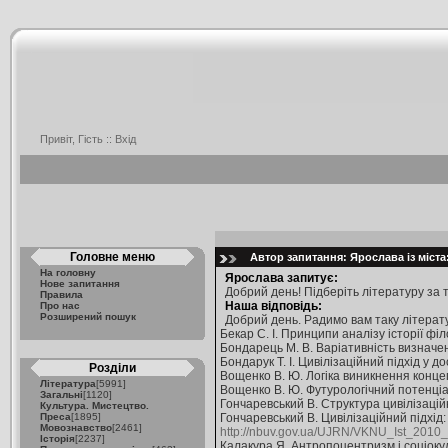
Привіт, Гість ::
Вхід
Головне меню
Автор запитання: Ярослава із міста
На головну
Ярослава запитує:
Нове запитання
Добрий день! Підберіть літературу за те
Правила
Наша відповідь:
Про нас
Розширений пошук
Добрий день. Радимо вам таку літерат
Бекар С. І. Принципи аналізу історії фі
Бондарець М. В. Варіативність визначенн
Бондарук Т. І. Цивілізаційний підхід у 
Розділи
Вощенко В. Ю. Логіка виникнення концепт
Література
[5991]
Вощенко В. Ю. Футурологічний потенціал 
Загальні
[1120]
Гончаревський В. Структура цивілізаційн
Культура. Мистецтво.
Преса
[1895]
Гончаревський В. Цивілізаційний підхід:
Мовознавство
[2461]
http://nbuv.gov.ua/UJRN/VKNU_Ist_2010
Історія
[2237]
Калакура Я. Антропоцентризм і соціокуль