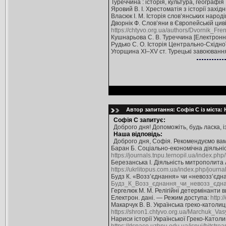
Туреччина : історія, культура, географія :
Яровий В. І. Хрестоматія з історії західни
Власюк І. М. Історія слов’янських народів
Дворнік Ф. Слов’яни в Європейській цивілі
https://chtyvo.org.ua/authors/Dvornik_Frens
Кушнарьова С. В. Туреччина [Електронний
Рудько С. О. Історія Центрально-Східної Є
Угорщина XI–XV ст. Турецькі завоювання н
Автор запитання: Софія С із міста:
Софія С запитує:
Доброго дня! Допоможіть, будь ласка, і
Наша відповідь:
Доброго дня, Софія. Рекомендуємо вам
Баран Б. Соціально-економічна діяльніст
https://journals.tnpu.ternopil.ua/index.php
Березанська І. Діяльність митрополита А
https://ukrlitopus.com.ua/index.php/journa
Будз К. «Возз’єднання» чи «невозз’єдна
Будз_К_Возз_єднання_чи_невозз_єдна
Гергелюк М. М. Релігійні детермінанти в
Електрон. дані. — Режим доступа:
http:
Макарчук В. В. Українська греко-католиц
https://shron1.chtyvo.org.ua/Marchuk_Va
Нариси історії Української Греко-Католи