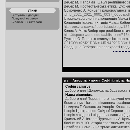
Вебер М. Напрями і щаблі релігійного за
Вебер М. Протестантська етика і дух кап
Лінки
Єрмоленко А. Концепт раціональності в с
id=fd_2021_2021_0001_0037_0056&pdf
Віртуальні довідки
Історико-соціологічна концепція Макса В
Пошукові сервери
Бібліотечні каталоги
Концепція ідеальних типів Макса Вебера 
https://osvita.ua/vnz/reports/sociology/124
Колос А. Макс Вебер про релігійно-етичні 
http://dspace.wunu.edu.ua/bitstream/316
Рупташ О. Поняття смислу в інтерпретати
C21COM=2&I21DBN=UJRN&P21DBN=UJR
Спадщина Вебера: на перехресті традицій
Автор запитання: Софія із міста: Н
Софія запитує:
Доброго дня ! Допоможіть, будь ласка,
Наша відповідь:
Доброго дня! Перегляньте наступні дж
Десятинчук І. Історія південних і західних
Іналджих Г. Османська імперія. Класична д
Історія Центрально-Східної Європи : посіб.
Історія західних і південних слов’ян (з дав
Кримський А. Історія Туреччини / А. Крим
Ласінська М. Ю. Історія слов’янських наро
Ортайли І. Османи на трьох континентах /