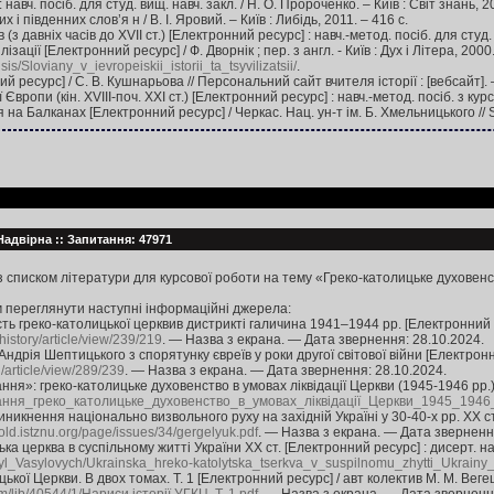
 навч. посіб. для студ. вищ. навч. закл. / Н. О. Пророченко. – Київ : Світ знань, 200
х і південних слов’я н / В. І. Яровий. – Київ : Либідь, 2011. – 416 с.
 (з давніх часів до XVII cт.) [Електронний ресурс] : навч.-метод. посіб. для студ
зації [Електронний ресурс] / Ф. Дворнік ; пер. з англ. - Київ : Дух і Літера, 200
is/Sloviany_v_ievropeiskii_istorii_ta_tsyvilizatsii/
.
 ресурс] / С. В. Кушнарьова // Персональний сайт вчителя історії : [вебсайт].
вропи (кін. XVIII-поч. XXI ст.) [Електронний ресурс] : навч.-метод. посіб. з курсу
а Балканах [Електронний ресурс] / Черкас. Нац. ун-т ім. Б. Хмельницького // St
 Надвірна :: Запитання: 47971
з списком літератури для курсової роботи на тему «Греко-католицьке духовенст
 переглянути наступні інформаційні джерела:
ь греко-католицької церквив дистрикті галичина 1941–1944 рр. [Електронний ре
/history/article/view/239/219
. — Назва з екрана. — Дата звернення: 28.10.2024.
ндрія Шептицького з спорятунку євреїв у роки другої світової війни [Електронн
l/article/view/289/239
. — Назва з екрана. — Дата звернення: 28.10.2024.
ння»: греко-католицьке духовенство в умовах ліквідації Церкви (1945-1946 рр.
ння_греко_католицьке_духовенство_в_умовах_ліквідації_Церкви_1945_194
иникнення національно визвольного руху на західній Україні у 30-40-х рр. ХХ с
//old.istznu.org/page/issues/34/gergelyuk.pdf
. — Назва з екрана. — Дата зверненн
ька церква в суспільному житті України ХХ ст. [Електронний ресурс] : дисерт. н
syl_Vasylovych/Ukrainska_hreko-katolytska_tserkva_v_suspilnomu_zhytti_Ukrainy
цької Церкви. В двох томах. Т. 1 [Електронний ресурс] / авт колектив М. М. Ве