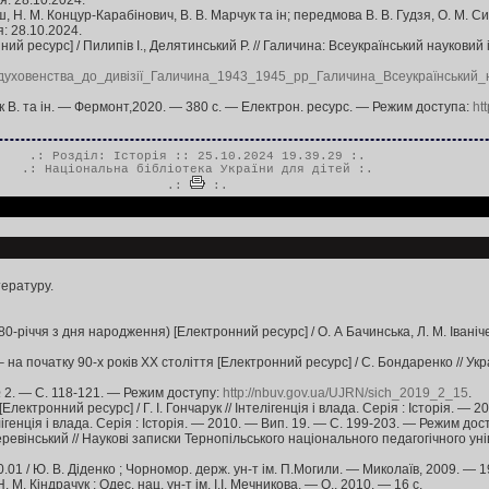
я: 28.10.2024.
геш, Н. М. Концур-Карабінович, В. В. Марчук та ін; передмова В. В. Гудзя, О. М
: 28.10.2024.
ий ресурс] / Пилипів І., Делятинський Р. // Галичина: Всеукраїнський науковий 
_духовенства_до_дивізії_Галичина_1943_1945_рр_Галичина_Всеукраїнський_
ук В. та ін. — Фермонт,2020. — 380 с. — Електрон. ресурс. — Режим доступа:
ht
.: Розділ:
Історія
:: 25.10.2024 19.39.29 :.
.:
Національна бібліотека України для дітей
:.
.:
:.
тературу.
0-річчя з дня народження) [Електронний ресурс] / О. А Бачинська, Л. М. Іваніч
на початку 90-х років XX століття [Електронний ресурс] / С. Бондаренко // Укр
№ 2. — С. 118-121. — Режим доступу:
http://nbuv.gov.ua/UJRN/sich_2019_2_15
.
ектронний ресурс] / Г. І. Гончарук // Інтелігенція і влада. Серія : Історія. —
елігенція і влада. Серія : Історія. — 2010. — Вип. 19. — С. 199-203. — Режим дос
ревінський // Наукові записки Тернопільського національного педагогічного ун
.01 / Ю. В. Діденко ; Чорномор. держ. ун-т ім. П.Могили. — Миколаїв, 2009. — 19
 М. Кіндрачук ; Одес. нац. ун-т ім. І.І. Мечникова. — О., 2010. — 16 с.