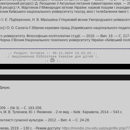
лектронний ресурс] / Д. Леощенко // Актуальні питання гуманітарних наук. — 2
 ресурс] / А. Мартинов // Міжнародні зв’язки України: наукові пошуки і знахід
вісник Київського національного університету театру, кіно і телебачення імені 
 І. Є. Підберезних, Н. В. Мірошкіна // Науковий вісник Ужгородського університ
рс] / О. О. Салата // Збірник наукових праць [Харківського національного педаго
го університету. Філософсько-політологічні студії. — 2018. — Вип. 19. — С. 2
. Чорна // Вісник Національного технічного університету України «Київський по
.: Розділ:
Історія
:: 30.11.2024 13.23.23 :.
.:
Національна бібліотека України для дітей
:.
.:
:.
 Дякую.
009. – (№ 3). – С. 183-206.
М. В. Туленков, Ю. І. Яковенко. - 2-ге вид. – Київ : Каравела, 2014. – 543 с.
нтексті сучасної культури. – 2012. – Вип. 4. – С. 24-28.
никова, 2019. – 130 с. - Режим доступу:
https://moodle.znu.edu.ua/pluginfile.php/