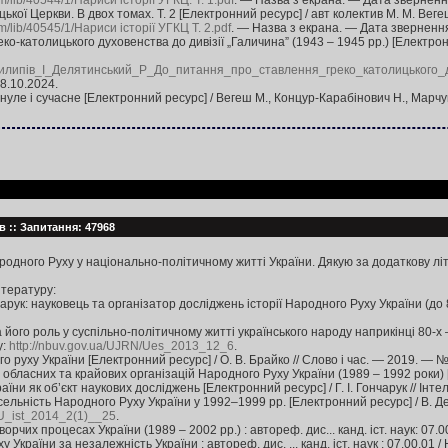
am/lib/40544/1/Нариси історії УГКЦ. Т. 1.pdf
. — Назва з екрана. — Дата зверненн
цької Церкви. В двох томах. Т. 2 [Електронний ресурс] / авт колектив М. М. Ве
am/lib/40545/1/Нариси історії УГКЦ Т. 2.pdf
. — Назва з екрана. — Дата звернення
ко-католицького духовенства до дивізії „Галичина” (1943 – 1945 рр.) [Електронн
_Пилипів_І_Делятинський_Р_До_питання_про_ставлення_греко_католицького
8.10.2024.
нуле і сучасне [Електронний ресурс] / Вегеш М., Концур-Карабінович Н., Марч
їв :: Запитання: 47968
одного Руху у національно-політичному житті України. Дякую за додаткову лі
ітературу:
рук: науковець та організатор досліджень історії Народного Руху України (до 8
ого роль у суспільно-політичному житті українського народу наприкінці 80-х – 
у:
http://nbuv.gov.ua/UJRN/Ues_2013_12_6
.
о руху України [Електронний ресурс] / О. В. Брайко // Слово і час. — 2019. — 
 обласних та крайових організацій Народного Руху України (1989 – 1992 роки) [Ел
раїни як об’єкт наукових досліджень [Електронний ресурс] / Г. І. Гончарук // Інт
сельність Народного Руху України у 1992–1999 рр. [Електронний ресурс] / В. Де
PU_ist_2014_2(1)__25
.
чих процесах України (1989 – 2002 рр.) : автореф. дис... канд. іст. наук: 07.00
країни за незалежність України : автореф. дис. ... канд. іст. наук : 07.00.01 / Н.