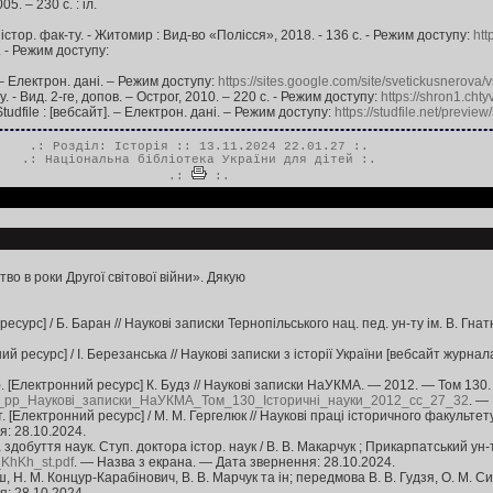
5. – 230 с. : іл.
. істор. фак-ту. - Житомир : Вид-во «Полісся», 2018. - 136 с. - Режим доступу:
htt
0. - Режим доступу:
 – Електрон. дані. – Режим доступу:
https://sites.google.com/site/svetickusnerova/vs
. - Вид. 2-ге, допов. – Острог, 2010. – 220 с. - Режим доступу:
https://shron1.cht
udfile : [вебсайт]. – Електрон. дані. – Режим доступу:
https://studfile.net/previ
.: Розділ:
Історія
:: 13.11.2024 22.01.27 :.
.:
Національна бібліотека України для дітей
:.
.:
:.
во в роки Другої світової війни». Дякую
сурс] / Б. Баран // Наукові записки Тернопільського нац. пед. ун-ту ім. В. Гн
ий ресурс] / І. Березанська // Наукові записки з історії України [вебсайт журн
). [Електронний ресурс] К. Будз // Наукові записки НаУКМА. — 2012. — Том 130
6_рр_Наукові_записки_НаУКМА_Том_130_Історичні_науки_2012_сс_27_32
. —
т. [Електронний ресурс] / М. М. Гергелюк // Наукові праці історичного факульт
я: 28.10.2024.
а здобуття наук. Ступ. доктора істор. наук / В. В. Макарчук ; Прикарпатський у
_KhKh_st.pdf
. — Назва з екрана. — Дата звернення: 28.10.2024.
геш, Н. М. Концур-Карабінович, В. В. Марчук та ін; передмова В. В. Гудзя, О. М