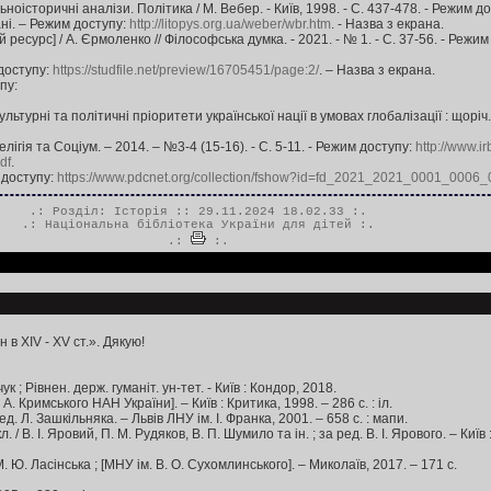
оісторичні аналізи. Політика / М. Вебер. - Київ, 1998. - С. 437-478. - Режим д
ані. – Режим доступу:
http://litopys.org.ua/weber/wbr.htm
. - Назва з екрана.
есурс] / А. Єрмоленко // Філософська думка. - 2021. - № 1. - С. 37-56. - Режи
 доступу:
https://studfile.net/preview/16705451/page:2/
. – Назва з екрана.
пу:
урні та політичні пріоритети української нації в умовах глобалізації : щоріч. нау
гія та Соціум. – 2014. – №3-4 (15-16). - С. 5-11. - Режим доступу:
http://www.i
df
.
 доступу:
https://www.pdcnet.org/collection/fshow?id=fd_2021_2021_0001_000
.: Розділ:
Історія
:: 29.11.2024 18.02.33 :.
.:
Національна бібліотека України для дітей
:.
.:
:.
в XIV - XV ст.». Дякую!
ук ; Рівнен. держ. гуманіт. ун-тет. - Київ : Кондор, 2018.
А. Кримського НАН України]. – Київ : Критика, 1998. – 286 с. : іл.
ред. Л. Зашкільняка. – Львів ЛНУ ім. І. Франка, 2001. – 658 с. : мапи.
. / В. І. Яровий, П. М. Рудяков, В. П. Шумило та ін. ; за ред. В. І. Ярового. – Київ 
М. Ю. Ласінська ; [МНУ ім. В. О. Сухомлинського]. – Миколаїв, 2017. – 171 с.