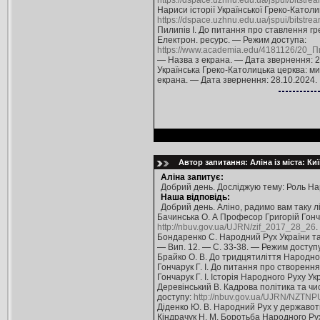
https://dspace.uzhnu.edu.ua/jspui/bitstre
Нариси історії Української Греко-Католи
https://dspace.uzhnu.edu.ua/jspui/bitstre
Пилипів І. До питання про ставлення гре
Електрон. ресурс. — Режим доступа:
https://www.academia.edu/4181126/20
— Назва з екрана. — Дата звернення: 2
Українська Греко-Католицька церква: ми
екрана. — Дата звернення: 28.10.2024.
Автор запитання: Аліна із міста: Ки
Аліна запитує:
Добрий день. Досліджую тему: Роль Нар
Наша відповідь:
Добрий день. Аліно, радимо вам таку л
Бачинська О. А Професор Григорій Гонча
http://nbuv.gov.ua/UJRN/zif_2017_28_26
.
Бондаренко С. Народний Рух України та й
— Вип. 12. — С. 33-38. — Режим доступ
Брайко О. В. До тридцятиліття Народног
Гончарук Г. І. До питання про створення
Гончарук Г. І. Історія Народного Руху Ук
Деревінський В. Кадрова політика та чи
доступу:
http://nbuv.gov.ua/UJRN/NZTN
Діденко Ю. В. Народний Рух у державотвор
Кіндрачук Н. М. Боротьба Народного Руху У