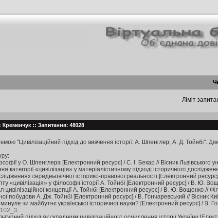
Ч
Ліміт запитан
: Кременчук :: Запитання: 48028
мою "Цивілізаційний підхід до вивчення історії: А. Шпенглер, А. Д. Тойнбі". Дя
уру:
лософії у О. Шпенглера [Електронний ресурс] / С. І. Бекар // Вісник Львівського
я категорії «цивілізація» у матеріалістичному підході історичного дослідження
дослідженнях середньовічної історико-правової реальності [Електронний ресурс]
у «цивілізація» у філософії історії А. Тойнбі [Електронний ресурс] / В. Ю. В
цивілізаційної концепції А. Тойнбі [Електронний ресурс] / В. Ю. Вощенко // Філ
ої побудови А. Дж. Тойнбі [Електронний ресурс] / В. Гончаревський // Вісник 
 минуле чи майбутнє української історичної науки? [Електронний ресурс] / В. Г
_102_3
.
турний підхід як складники цивілізаційного осмислення історії України [Електр