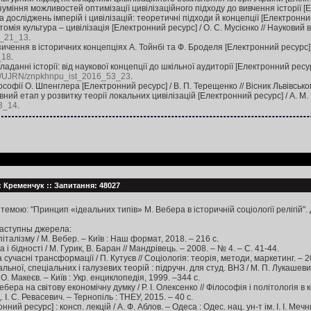
міння можливостей оптимізації цивілізаційного підходу до вивчення історії [Е
досліджень імперій і цивілізацій: теоретичні підходи й концепції [Електронний
омія культура – цивілізація [Електронний ресурс] / О. С. Мусієнко // Науковий 
7_21_13
.
зичення в історичних концепціях А. Тойнбі та Ф. Броделя [Електронний ресурс] /
_18
.
ладанні історії: від наукової концепції до шкільної аудиторії [Електронний ресу
.ua/UJRN/znpkhnpu_ist_2016_53_23
.
софії О. Шпенглера [Електронний ресурс] / В. П. Терещенко // Вісник Львівсько
вний етап у розвитку теорії локальних цивілізацій [Електронний ресурс] / А. М
_3_14
.
: Кременчук :: Запитання: 48027
темою: "Принцип «ідеальних типів» М. Вебера в історичній соціології релігій".
наступны джерела:
італізму / М. Вебер. – Київ : Наш формат, 2018. – 216 с.
 бідності / М. Гурик, В. Баран // Мандрівець. – 2008. – № 4. – С. 41-44.
 сучасні трансформації / П. Кутуєв // Соціологія: теорія, методи, маркетинг. – 2
ної, спеціальних і галузевих теорій : підручн. для студ. ВНЗ / М. П. Лукашевич, 
. О. Макеєв. – Київ : Укр. енциклопедія, 1999. –344 с.
ера на світову економічну думку / Р. І. Олексенко // Філософія і політологія в ко
. І. С. Ревасевич. – Тернопіль : ТНЕУ, 2015. – 40 с.
ний ресурс] : консп. лекцій / А. Ф. Аблов. – Одеса : Одес. нац. ун-т ім. І. І. Меч