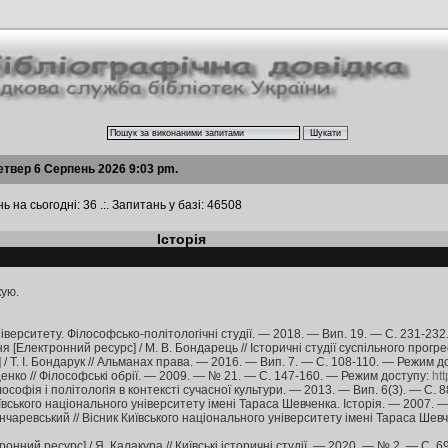
етвер 6 Серпень 2026 9:03 pm.
ь на сьогодні: 36 .:. Запитань у базі: 46508
Історія
кую.
 університету. Філософсько-політологічні студії. — 2018. — Вип. 19. — С. 231-2
 [Електронний ресурс] / М. В. Бондарець // Історичні студії суспільного прогр
 / Т. І. Бондарук // Альманах права. — 2016. — Вип. 7. — С. 108-110. — Режим д
ощенко // Філософські обрії. — 2009. — № 21. — С. 147-160. — Режим доступу:
ht
ософія і політологія в контексті сучасної культури. — 2013. — Вип. 6(3). — С.
Київського національного університету імені Тараса Шевченка. Історія. — 2007.
ончаревський // Вісник Київського національного університету імені Тараса Шевч
онний ресурс] / Я. Калакура // Київські історичні студії. — 2020. — № 2. — С. 