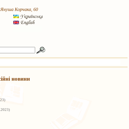
. Януша Корчака, 60
сійні новини
023)
.2023)