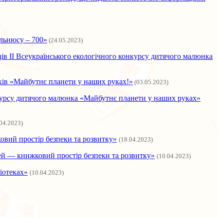
льнюсу – 700»
(24.05.2023)
в ІІ Всеукраїнського екологічного конкурсу дитячого малюнка
ків «Майбутнє планети у наших руках!»
(03.05.2023)
нкурсу дитячого малюнка «Майбутнє планети у наших руках»
.04.2023)
овий простір безпеки та розвитку»
(18.04.2023)
тей — книжковий простір безпеки та розвитку»
(10.04.2023)
іотеках»
(10.04.2023)