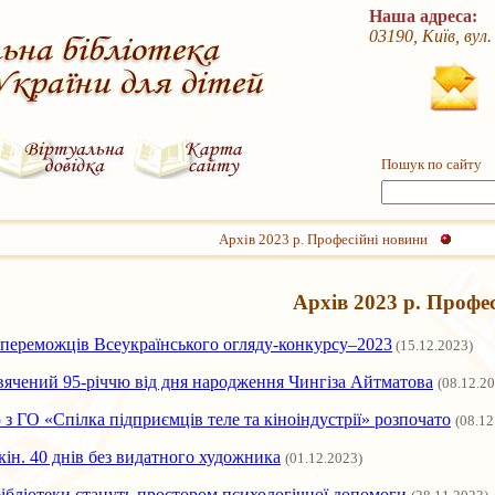
Наша адреса:
03190, Київ, вул
Пошук по сайту
Архів 2023 р. Професійні новини
Архів 2023 р. Профе
-переможців Всеукраїнського огляду-конкурсу–2023
(15.12.2023)
вячений 95-річчю від дня народження Чингіза Айтматова
(08.12.2
з ГО «Спілка підприємців теле та кіноіндустрії» розпочато
(08.12
кін. 40 днів без видатного художника
(01.12.2023)
бібліотеки стануть простором психологічної допомоги