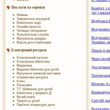
Послуги та сервіси
Комітет з 
дат і ювіле
Новини
Замовлення екскурсій
Відбулася 
Бібліотечні події
Онлайн-проєкти
Всеукраїнс
Читацькі об'єднання
Психологічна служба
Всеукраїнс
Віртуальна довідка
України: п
Версія для слабозорих
Електронні ресурси
Пішла із ж
Електронний каталог
Через росі
Електронна бібліотека
Медіатека
Дослідженн
Видання бібліотек для дітей
Віртуальні книжкові виставки
Презентац
Інтерактивні ресурси
Ключ
Вітаємо А
Почитайко
Т.Г. Шевченко для дітей
Вшановуємо
Бібліотека у форматі Д°
Музей книги
Світлій па
Творчість дітей
Пам'ятні літературні дати
Всеукраїнс