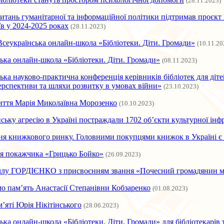
(28.11.2023)
питань гуманітарної та інформаційної політики підтримав проєк
їв у 2024-2025 роках
(28.11.2023)
Всеукраїнська онлайн-школа «Бібліотеки. Діти. Громади»
(10.11.20
ька онлайн-школа «Бібліотеки. Діти. Громади»
(08.11.2023)
ька науково-практична конференція керівників бібліотек для діте
ерспективи та шляхи розвитку в умовах війни»
(23.10.2023)
иття Марія Миколаївна Морозенко
(10.10.2023)
йську агресію в Україні постраждали 1702 об’єкти культурної ін
я книжкового ринку. Головними покупцями книжок в Україні є ж
ія покажчика «Грицько Бойко»
(26.09.2023)
ллу ГОРДІЄНКО з присвоєнням звання «Почесний громадянин м
 пам’ять Анастасії Степанівни Кобзаренко
(01.08.2023)
м’яті Юрія Нікітінського
(28.06.2023)
ька онлайн-школа «Бібліотеки. Діти. Громади» для бібліотекарів