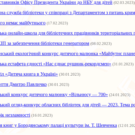
ставників Офісу Президента України до НБУ для дітей
(02.03.2023)
на служба бібліотеки у співпраці з Департаментом з питань кри
го немає майбутнього
(17.02.2023)
ька онлайн-школа для бібліотечних працівників територіальних г
П за забезпечення бібліотеки генератором
(08.02.2023)
їнський екологічний конкурс дитячого малюнка «Майбутнє план
ька естафета єдності «Нас єднає рушник-рекордсмен»
(31.01.2023)
іл «Дитяча книга в Україні»
(30.01.2023)
життя Дмитро Павличко
(30.01.2023)
ський конкурс дитячого малюнку «Вільнюсу — 700»
(24.01.2023)
ький огляд-конкурс обласних бібліотек для дітей — 2023. Тема ро
ік незламності
(16.01.2023)
я книг у Бородянському палаці культури ім. Т. Шевченка
(12.01.20