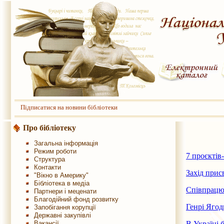
Підписатися на новини бібліотеки
Про бібліотеку
Загальна інформація
Режим роботи
7 проєктів
Структура
Контакти
Захід прис
"Вікно в Америку"
Бібліотека в медіа
Співпрацю 
Партнери і меценати
Благодійний фонд розвитку
Генрі Ягод
Запобігання корупції
Державні закупівлі
Вакансії
В Україні 