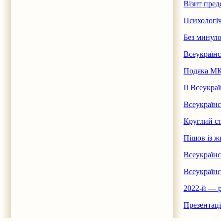
Візит пред
Психологіч
Без минуло
Всеукраїнс
Подяка МКІ
ІІ Всеукра
Всеукраїнс
Круглий ст
Пішов із 
Всеукраїн
Всеукраїнс
2022-й — р
Презентаці