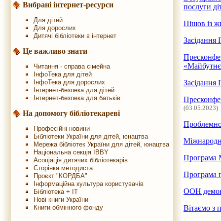
Вибрані інтернет-ресурси
послуги ді
Для дітей
Пішов із ж
Для дорослих
Дитячі бібліотеки в інтернет
Засідання 
Це важливо знати
Пресконфер
«Майбутнє
Читання - справа сімейна
ІнфоТека для дітей
ІнфоТека для дорослих
Засідання 
Інтернет-безпека для дітей
Інтернет-безпека для батьків
Пресконфер
(03.05.2023)
На допомогу бібліотекареві
Проблемно-
Професійні новини
Бібліотеки України для дітей, юнацтва
Міжнародна
Мережа бібліотек України для дітей, юнацтва
Національна секція IBBY
Програма М
Асоціація дитячих бібліотекарів
Сторінка методиста
Програма п
Проєкт "КОРДБА"
Інформаційна культура користувачів
ООН демонс
Бібліотека + IT
Нові книги України
Книги обмінного фонду
Вітаємо з 