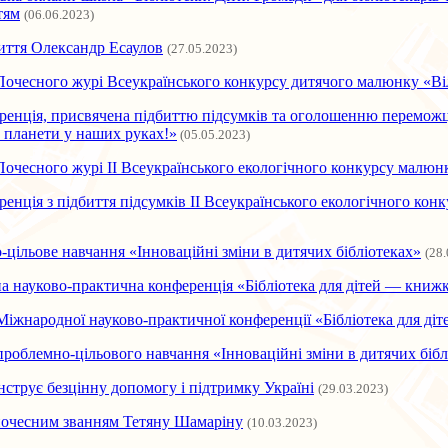
тям
(06.06.2023)
иття Олександр Есаулов
(27.05.2023)
Почесного журі Всеукраїнського конкурсу дитячого малюнку «Ві
енція, присвячена підбиттю підсумків та оголошенню переможці
 планети у наших руках!»
(05.05.2023)
Почесного журі ІІ Всеукраїнського екологічного конкурсу малюн
енція з підбиття підсумків ІІ Всеукраїнського екологічного ко
цільове навчання «Інноваційні зміни в дитячих бібліотеках»
(28
 науково-практична конференція «Бібліотека для дітей — книжк
іжнародної науково-практичної конференції «Бібліотека для ді
роблемно-цільового навчання «Інноваційні зміни в дитячих бібл
трує безцінну допомогу і підтримку Україні
(29.03.2023)
почесним званням Тетяну Шамаріну
(10.03.2023)