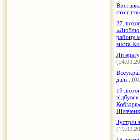
Виставка
століття»
27 лютог
«Люблю т
району м
міста Киє
Літерату
(04.03.2
Всеукраї
далі...
(01
19 лютог
відбувся
Кобзаря»
Шевченкі
Зустріч 
(19.02.2
18 лютог