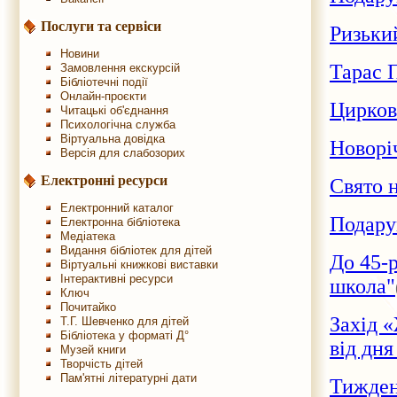
Послуги та сервіси
Ризьки
Новини
Тарас П
Замовлення екскурсій
Бібліотечні події
Онлайн-проєкти
Цирков
Читацькі об'єднання
Психологічна служба
Віртуальна довідка
Новорі
Версія для слабозорих
Електронні ресурси
Свято 
Електронний каталог
Подару
Електронна бібліотека
Медіатека
Видання бібліотек для дітей
До 45-
Віртуальні книжкові виставки
Інтерактивні ресурси
школа"
Ключ
Почитайко
Захід 
Т.Г. Шевченко для дітей
Бібліотека у форматі Д°
від дн
Музей книги
Творчість дітей
Пам'ятні літературні дати
Тижден