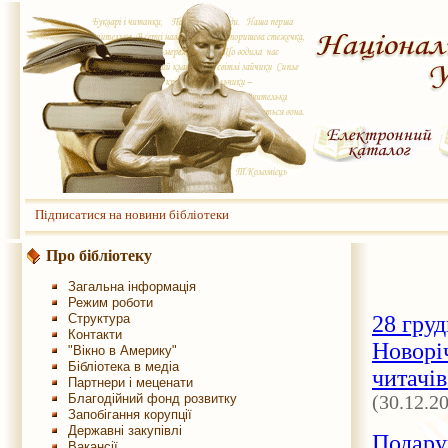
Підписатися на новини бібліотеки
Про бібліотеку
Загальна інформація
Режим роботи
Структура
28 гру
Контакти
Новорі
"Вікно в Америку"
Бібліотека в медіа
читачів
Партнери і меценати
Благодійний фонд розвитку
(30.12.2
Запобігання корупції
Державні закупівлі
Подарун
Вакансії