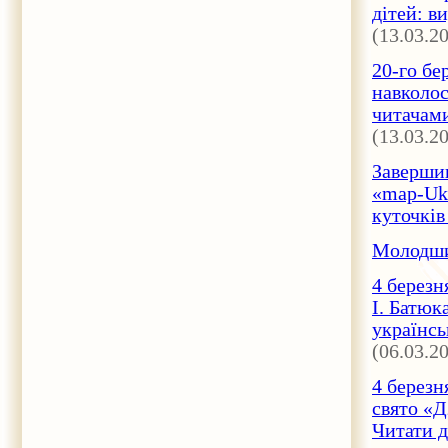
дітей: в
(13.03.2
20-го бе
навколос
читачами
(13.03.2
Завершив
«map-Ukr
куточків
Молодший
4 березн
І. Батюк
українсь
(06.03.2
4 березн
свято «Д
Читати да