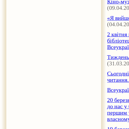
Кіно-муз
(09.04.2
«Я вийшо
(04.04.2
2 квітня
бібліоте
Всеукраї
Тиждень 
(31.03.2
Cьогодні
читання.
Всеукраї
20 берез
до нас у
першим у
власному