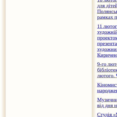
для діте
Полянськ
рамках п
11 лютог
художній
проектом
презента
художник
Кириченк
9-го лют
бібліоте
лютого. 
Кіномист
народжен
Музичний
від дня 
Студія «