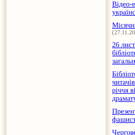
Відео-
україн
Місячн
(27.11.2
26 лис
бібліот
загаль
Бібліо
читачів
річчя в
драмат
Презент
фашист
Чергове