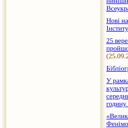
нинішн
Всеукр
Нові н
Інстит
25 вере
пройшо
(25.09.
Бібліо
У рамк
культур
середн
годину
«Велик
Фенімо