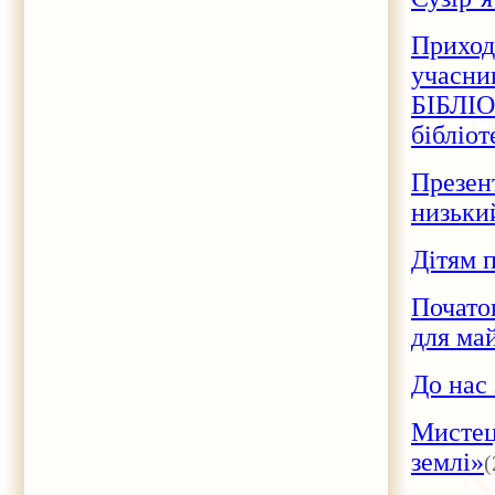
Приходь
учасн
БІБЛІО
бібліо
Презен
низьки
Дітям 
Почато
для май
До нас 
Мистець
землі»
(