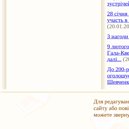
зустріче
28 cічня
участь в
(20.01.2
З нагоди
9 лютого
Гала-Кве
далі...
(2
До 200-р
оголошує
Шевченкі
Для редагуван
сайту або пов
можете зверн