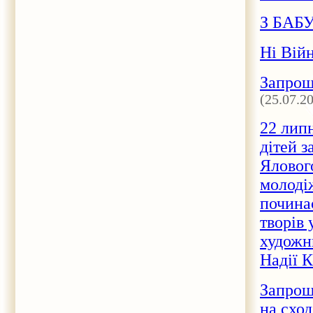
З БАБ
Ні Вій
Запрош
(25.07.2
22 липн
дітей 
Ялового
молоді
починає
творів 
художн
Надії К
Запрош
на сход