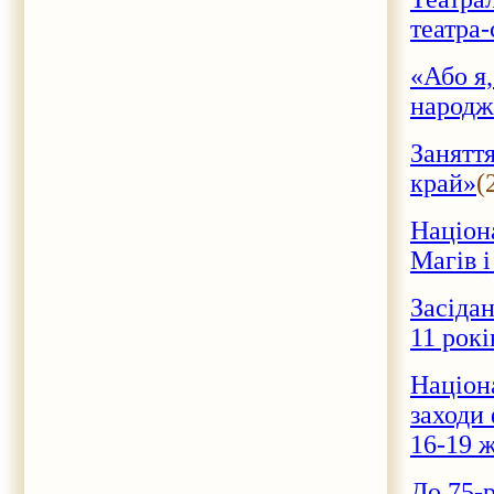
театра
«Або я,
народж
Заняття
край»
(
Націона
Магів і
Засідан
11 рок
Націона
заходи
16-19 ж
До 75-