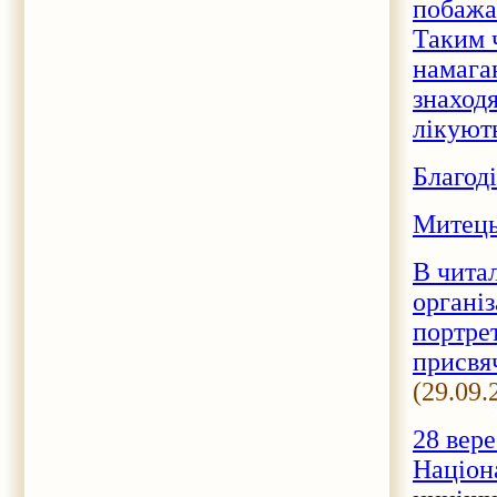
побажа
Таким 
намагаю
знаходя
лікуют
Благод
Митець
В читал
організ
портре
присвя
(29.09.
28 вер
Націона