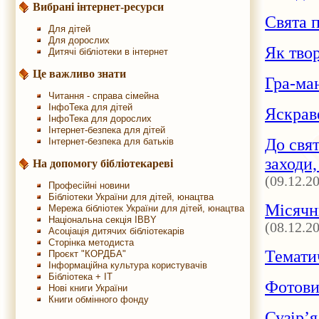
Вибрані інтернет-ресурси
Свята 
Для дітей
Для дорослих
Як тво
Дитячі бібліотеки в інтернет
Це важливо знати
Гра-ма
Читання - справа сімейна
ІнфоТека для дітей
Яскрав
ІнфоТека для дорослих
Інтернет-безпека для дітей
До свят
Інтернет-безпека для батьків
заходи,
На допомогу бібліотекареві
(09.12.2
Професійні новини
Бібліотеки України для дітей, юнацтва
Місячн
Мережа бібліотек України для дітей, юнацтва
Національна секція IBBY
(08.12.2
Асоціація дитячих бібліотекарів
Сторінка методиста
Темати
Проєкт "КОРДБА"
Інформаційна культура користувачів
Бібліотека + IT
Фотови
Нові книги України
Книги обмінного фонду
Сузір’я