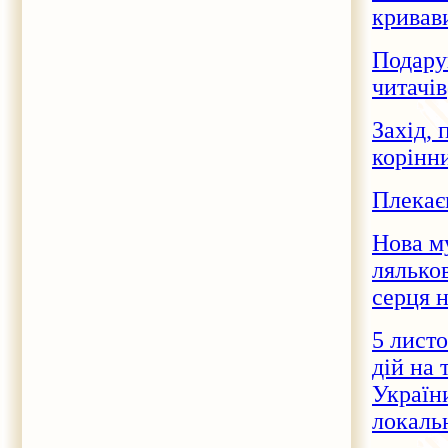
крива
Подарун
читачів
Захід,
корінн
Плекає
Нова м
лялько
серця 
5 лист
дій на 
України
локаль