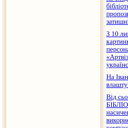
бібліот
пропози
затишн
З 10 ли
картинн
персон
«Артвіз
українс
На Іван
влашту
Від сьо
БІБЛІО
насиче
викори
компан