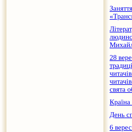
Заняття
«Транс
Літера
людино
Михай
28 вер
традиц
читачів
читачів
свята о
Країна
День с
6 вере