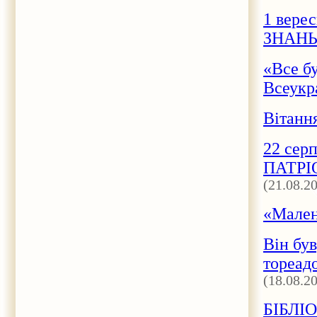
1 вере
ЗНАН
«Все 
Всеукр
Вітанн
22 сер
ПАТРІ
(21.08.2
«Мален
Він був
тореадо
(18.08.2
БІБЛІО