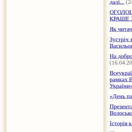
далі...
(2
ОГОЛОШ
КРАЩЕ Х
Як читач
Зустріч 
Васильов
На добро
(16.04.2
Всеукраї
рамках В
України»
«День па
Презента
Волосько
Історія 