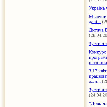
Україна 
Місячни
далі...
(2
Дитяча Б
(28.04.2
Зустріч 
Конкурс
програми
нетлінна
З 17 кві
працюват
далі...
(2
Зустріч 
(24.04.2
“Довкілл