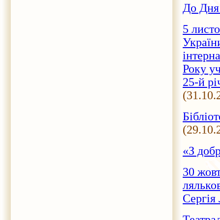
До Дня
5 листо
України
інтерна
Року уч
25-й рі
(31.10.
Бібліот
(29.10.
«З доб
30 жов
лялько
Сергія
Театрал