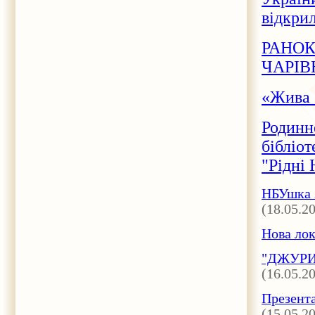
відкри
РАНОК
ЧАРІВ
«Жива 
Родинн
бібліот
"Рідні 
НБУшка з
(18.05.2
Нова лок
"ДЖУРИ"
(16.05.2
Презента
(15.05.2