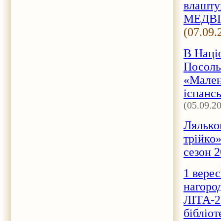
влашту
МЕДВІН
(07.09.
В Націо
Посольс
«Малень
іспансь
(05.09.2
Лялько
трійко»
сезон 2
1 верес
нагоро
ЛІТА-2
бібліот