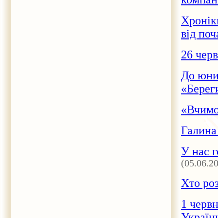
Хронік
від по
26 черв
До юних
«Берег
«Вчимо
Галина
У нас 
(05.06.2
Хто ро
1 червн
України