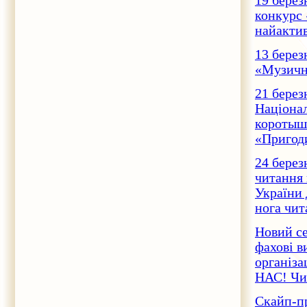
19 берез
конкурс 
найактив
13 берез
«Музична
21 берез
Націонал
коротыш
«Пригоди
24 берез
читання 
України 
нога чит
Новий се
фахові в
організа
НАС! Чит
Скайп-пр