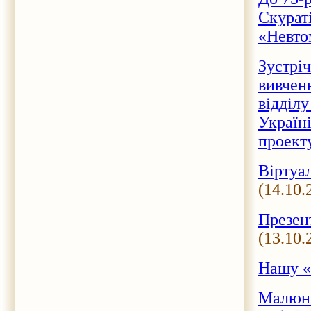
Скурат
«Невто
Зустріч
вивчен
відділу
Україн
проекту
Віртуа
(14.10.
Презен
(13.10.
Нашу «
Малюнки