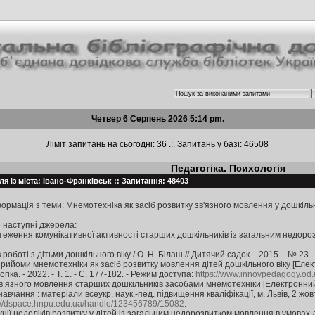
Четвер 6 Серпень 2026 5:14 pm.
Ліміт запитань на сьогодні: 36 .:. Запитань у базі: 46508
Педагогіка. Психологія
я із міста: Івано-Франківськ :: Запитання: 48403
ормація з теми: Мнемотехніка як засіб розвитку зв'язного мовлення у дошкіль
 наступні джерела:
еження комунікативної активності старших дошкільників із загальним недорозв
оботі з дітьми дошкільного віку / О. Н. Білаш // Дитячий садок. - 2015. - № 23 –
рийоми мнемотехніки як засіб розвитку мовлення дітей дошкільного віку [Електр
гіка. - 2022. - Т. 1. - С. 177-182. - Режим доступа:
https://www.innovpedagogy.od.
зв’язного мовлення старших дошкільників засобами мнемотехніки [Електронний р
вчання : матеріали всеукр. наук.-пед. підвищення кваліфікації, м. Львів, 2 жовтн
://dspace.hnpu.edu.ua/handle/123456789/15082
.
ції недоліків розвитку у дітей із загальним недорозвитком мовлення в умовах д