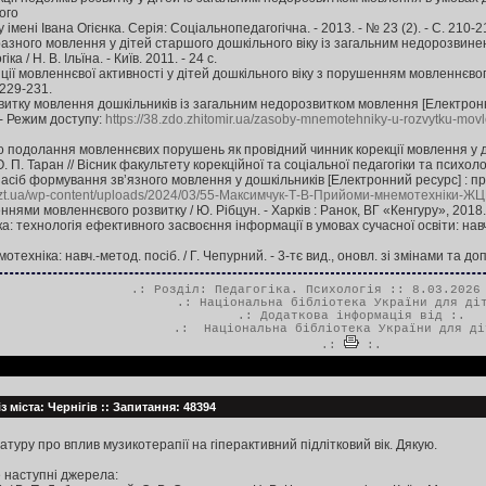
ого
імені Івана Огієнка. Серія: Соціальнопедагогічна. - 2013. - № 23 (2). - С. 210-2
азного мовлення у дітей старшого дошкільного віку із загальним недорозвинен
а / Н. В. Ільїна. - Київ. 2011. - 24 с.
ії мовленнєвої активності у дітей дошкільного віку з порушенням мовленнєвого р
. 229-231.
итку мовлення дошкільників із загальним недорозвитком мовлення [Електронний ре
. - Режим доступу:
https://38.zdo.zhitomir.ua/zasoby-mnemotehniky-u-rozvytku-mo
о подолання мовленнєвих порушень як провідний чинник корекції мовлення у д
 П. Таран // Вісник факультету корекційної та соціальної педагогіки та психології
іб формування зв’язного мовлення у дошкільників [Електронний ресурс] : практ. п
c.zt.ua/wp-content/uploads/2024/03/55-Максимчук-Т-В-Прийоми-мнемотехніки-Ж
ями мовленнєвого розвитку / Ю. Рібцун. - Харків : Ранок, ВГ «Кенгуру», 2018. 
: технологія ефективного засвоєння інформації в умовах сучасної освіти: навч.
техніка: навч.-метод. посіб. / Г. Чепурний. - 3-тє вид., оновл. зі змінами та доп
.: Розділ:
Педагогіка. Психологія
:: 8.03.2026 
.:
Національна бібліотека України для ді
.: Додаткова інформація від :.
.:
Національна бібліотека України для ді
.:
:.
з міста: Чернігів :: Запитання: 48394
атуру про вплив музикотерапії на гіперактивний підлітковий вік. Дякую.
 наступні джерела: