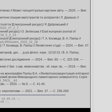
пченко // Мовні і концептуальні картини світу. — 2025. — Вип.
тичні пошуки магістрантів та аспірантів / Л. Даукшас //
толіття [Електронний ресурс] / Р. Дубровський //
g_2020_27_2_7
.
ний ресурс] / О. Зелінська // East european journal of
2018_5_2_13
.
налії [Електронний ресурс] / Т. А. Космеда, В. А. Папіш //
v.ua/UJRN/zukm_2025_32_28
.
Т. Космеда, В. Папіш // Лінгвістичні студії. — 2024. — Вип. 47.
ореф. дис. ... д-ра філол. наук : 10.02.01 / В. А. Папіш;
нгвістичні дослідження. — 2024. — Вип. 60. — С. 325-338. —
ко // Зап. з укр. мовознавства : зб. наук. пр.. — 2019. — Вип.
ія на монографію Папіш В.А. «Лінгвопсихоакцентуація елітарної
уковий вісник Міжнародного гуманітарного університету. Серія :
23_59(3)__44
.
лово. — 2020. — № 6. — С. 41-45.
л. перспективи. — 2021. — Вип. 37. — С. 256-269.
 10.06.21 :.
тей
:.