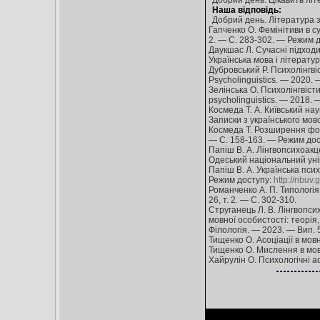
Добрий день. Цікавить літе
Наша відповідь:
Добрий день. Література 
Гапченко О. Фемінітиви в су
2. — С. 283-302. — Режим 
Даукшас Л. Сучасні підходи 
Українська мова і літерату
Дубровський Р. Психолінгвіс
Psycholinguistics. — 2020. 
Зелінська О. Психолінгвісти
psycholinguistics. — 2018. 
Космеда Т. А. Київський нау
Записки з українського мов
Космеда Т. Розширення фонду
— С. 158-163. — Режим до
Папіш В. А. Лінгвопсихоакцен
Одеський національний унів
Папіш В. А. Українська псих
Режим доступу:
http://nbu
Романченко А. П. Типологія 
26, т. 2. — С. 302-310.
Струганець Л. В. Лінгвопси
мовної особистості: теорія,
Філологія. — 2023. — Вип. 
Тищенко О. Асоціації в мовн
Тищенко О. Мислення в мовн
Хайрулін О. Психологічні ас