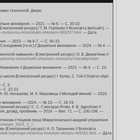
ових технологій. Дякую
ошкільне виховання. — 2021. — № 6. — С. 30-32.
лектронний ресурс] / Т. М. Горбенко // Всеосвіта [вебсайт]. —
noho-myslennia-molodshykh-shkoliariv-969297.html
. — Дата
ання. — 2023. — № 6-7. — С. 30-33.
. Солодовник [та ін.] // Дошкільне виховання. — 2024. — № 4. —
ологій навчання» [Електронний ресурс] / О. В. Дерев’янко //
o-myslennia-molodshykh-shkoliariv-zasobamy-interaktyvnykh-
 Коваленко // Дошкільне виховання. — 2023. — № 4. — С. 23-
коли [Електронний ресурс] / І. Куліш, С. Гой // Освітні обрії.
 С. 5.
— С. 22-23.
/ А. Ю. Нєнашева, М. А. Машовець // Молодий вчений. — 2018.
ьне виховання. — 2024. — № 10. — С. 18-19.
нний ресурс] / С. С. Слюсарук-Літвін, К. В. Здробілко //
рія, досвід, проблеми. — 2024. — Вип. 71. — С. 100-108. —
ятинова // Наукові праці Міжрегіональної академії управління
/Npmaupn_2024_3_7
.
 [Електронний ресурс] / А. О. Тараненко // Всеосвіта
ozvitok-logicnogo-mislenna-molodsih-skolariv-489161.html
. — Дата