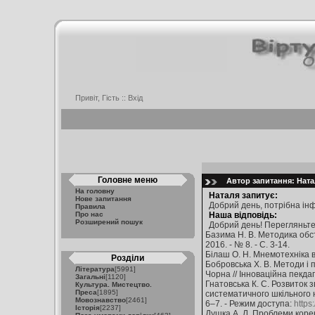
Привіт, Гість ::
Вхід
Головне меню
Автор запитання: Натал
На головну
Наталя запитує:
Нове запитання
Добрий день, потрібна інф
Правила
Про нас
Наша відповідь:
Розширений пошук
Добрий день! Перегляньте
Базима Н. В. Методика обст
2016. - № 8. - С. 3-14.
Білаш О. Н. Мнемотехніка в р
Розділи
Бобровська Х. В. Методи і п
Література
[5991]
Чорна // Інноваційна пекдаго
Загальні
[1120]
Гнатовська К. С. Розвиток 
Культура. Мистецтво.
Преса
[1895]
систематичного шкільного на
Мовознавство
[2461]
6–7. - Режим доступа:
https
Історія
[2237]
Душка А. Л. Проблеми корек