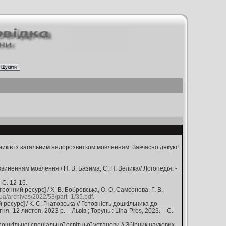
ників із загальним недорозвитком мовленням. Завчасно дякую!
иненням мовлення / Н. В. Базима, С. П. Велика// Логопедія. -
 С. 12-15.
онний ресурс] / Х. В. Бобровська, О. О. Самсонова, Г. В.
ua/archives/2022/53/part_1/35.pdf
.
есурс] / К. С. Гнатовська // Готовність дошкільника до
я–12 листоп. 2023 р. – Львів ; Торунь : Liha-Pres, 2023. – С.
ошкільної спеціальної освітньої установи // Збірник наукових