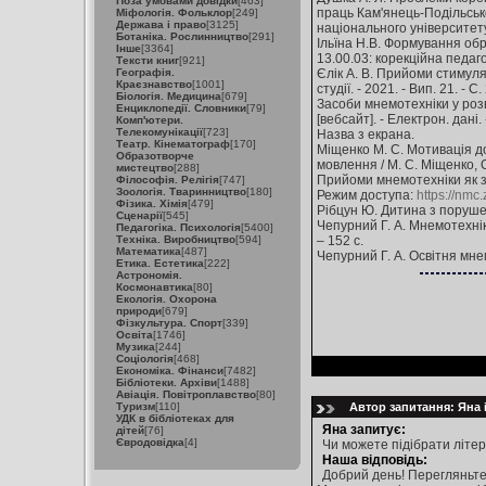
Поза умовами довідки
[463]
праць Кам'янець-Подільськ
Міфологія. Фольклор
[249]
Держава і право
[3125]
національного університету 
Ботаніка. Рослинництво
[291]
Ільїна Н.В. Формування обр
Інше
[3364]
13.00.03: корекційна педагогік
Тексти книг
[921]
Географія.
Єлік А. В. Прийоми стимуляц
Краєзнавство
[1001]
студії. - 2021. - Вип. 21. - С
Біологія. Медицина
[679]
Засоби мнемотехніки у розв
Енциклопедії. Словники
[79]
[вебсайт]. - Електрон. дані
Комп'ютери.
Телекомунікації
[723]
Назва з екрана.
Театр. Кінематограф
[170]
Міщенко М. С. Мотивація д
Образотворче
мовлення / М. С. Міщенко, О.
мистецтво
[288]
Прийоми мнемотехніки як зас
Філософія. Релігія
[747]
Зоологія. Тваринництво
[180]
Режим доступа:
https://nm
Фізика. Хімія
[479]
Рібцун Ю. Дитина з порушенн
Сценарії
[545]
Чепурний Г. А. Мнемотехніка
Педагогіка. Психологія
[5400]
Техніка. Виробництво
[594]
– 152 с.
Математика
[487]
Чепурний Г. А. Освітня мнемо
Етика. Естетика
[222]
Астрономія.
Космонавтика
[80]
Екологія. Охорона
природи
[679]
Фізкультура. Спорт
[339]
Освіта
[1746]
Музика
[244]
Соціологія
[468]
Економіка. Фінанси
[7482]
Бібліотеки. Архіви
[1488]
Авіація. Повітроплавство
[80]
Туризм
[110]
Автор запитання: Яна і
УДК в бібліотеках для
Яна запитує:
дітей
[76]
Євродовідка
[4]
Чи можете підібрати літер
Наша відповідь:
Добрий день! Перегляньте