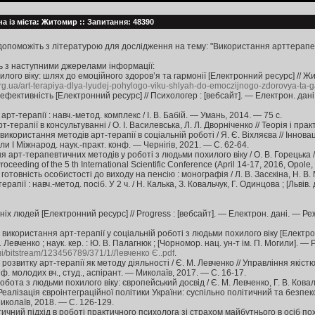
на із міста: Житомир :: Запитання: 48390
 допоможіть з літературою для дослідження на тему: "Використання арттерапе
 з наступними джерелами інформації:
лого віку: шлях до емоційного здоров’я та гармонії [Електронний ресурс] // Ж
org.ua/art-terapiya-dlya-lyudej-pohylogo-viku-shlyah-do-emoczijnogo-zdorovya-ta-g
 ефективність [Електронний ресурс] // Психологер : [вебсайт]. — Електрон. дан
а арт-терапії : навч.-метод. комплекс / І. В. Бабій. — Умань, 2014. — 75 с.
-терапії в консультуванні / О. І. Василевська, Л. Л. Дворніченко // Теорія і пра
використання методів арт-терапії в соціальній роботі / Я. Є. Віхляєва // Іннова
ли І Міжнарод. наук.-практ. конф. — Чернігів, 2021. — С. 62-64.
 арт-терапевтичних методів у роботі з людьми похилого віку / О. В. Горецька //
ceeding of the 5 th International Scientific Conference (April 14-17, 2016, Opole
 готовність особистості до виходу на пенсію : монографія / Л. В. Засєкіна, Н. В.
рапії : навч.-метод. посіб. У 2 ч. / Н. Калька, З. Ковальчук, Г. Одинцова ; [Львів.
ніх людей [Електронний ресурс] // Progress : [вебсайт]. — Електрон. дані. — Р
 використання арт-терапії у соціальній роботі з людьми похилого віку [Електр
 Левченко ; наук. кер. : Ю. В. Палагнюк ; [Чорномор. нац. ун-т ім. П. Могили]. —
pui/bitstream/123456789/371/1/Левченко Є..pdf
.
розвитку арт-терапії як методу діяльності / Є. М. Левченко // Управління якіст
нф. молодих вч., студ., аспірант. — Миколаїв, 2017. — С. 16-17.
бота з людьми похилого віку: європейський досвід / Є. М. Левченко, Г. В. Ковал
еалізація євроінтеграційної політики України: суспільно політичний та безпек
колаїв, 2018. — С. 126-129.
ичний підхід в роботі практичного психолога зі страхом майбутнього в осіб похил