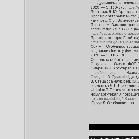
Т. І. Дучимінська // Психол
2020. — С. 160-173.
https:/
Полторак Л. Ю. Арт-терапія 
Простір арттерапії: мистецт
наук. ред. О. Л. Вознесенськ
Плевако М. Використання ар
освіти галузь знань «Соціал
https://dspace.bdpu.org.ua/
Простір арт-терапії : зб. н
https://lib.iitta.gov.ua/id/ep
Сех М. І. Особливості соціа
соціальних інституціях : мат
2020. — С. 118-119.
Соціальна робота з різними 
О. Кулава. — Одеса : ФОП Б
Смеречак Л. Арт-терапія в 
https://surl.li/jrialo
. — Назва 
Стеца Н. В. Сучасні підходи
В. Стеца ; за наук. ред. Ю.
Терлецька Л. Г. Психологія з
Фількіна Т. Прогулянка з пси
Чому арт-терапія покращує 
dp.com.ua/uk/blog/58-comu-a
Юрчук Л. Особливості арт-те
Автор запитання: Лілія