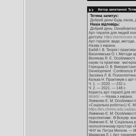
Автор запитання: Тетя
Тетяна запитує:
Добрий день! Будь ласка,
Наша відповідь:
Добрий день. Ознайомтесь
Арт-терапія для людей похи
доступу:
https://seniorcare.
Арт-терапія: види, методи,
Назва з екрана.
Бабій І. В. Теорія і практик
Василевська О. І. Методи арт
Віхляєва Я. Є. Особливості 
науки та практики : матеріа
Горецька О. В. Використання
Development : Conference Pro
Засєкіна Л. В. Психологічна
Калька Н. Практикум з арт-те
Ч. 1. — 2020. — 232 с.
Ч. 2. — 2021. — 148 с.
Користь арт-терапії для літ
litnikh/
. — Назва з екрана.
Левченко Є. М. Особливості
«Соціальна робота»] / Є. М.
https://krs.chmnu.edu.ua/js
Левченко Є. М. Особливості 
перспективи : ІІІ Всеукр. ко
Левченко Є. М. Соціальна ро
геополітичному просторі «Р
ЧНУ ім. Петра Могили. — Ми
Магдисюк Л. І. Арт-терапевт