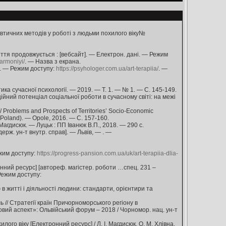
втичних методів у роботі з людьми похилого віку№
иття продовжується : [вебсайт]. — Електрон. дані. — Режим
armoniyi/
. — Назва з екрана.
і. — Режим доступу:
https://psyhologer.com.ua/art-terapiia/
. —
ктика сучасної психології. — 2019. — Т. 1. — № 1. — С. 145-149.
ційний потенціал соціальної роботи в сучасному світі: на межі
 Problems and Prospects of Territories’ Socio-Economic
, Poland). — Opole, 2016. — C. 157-160.
 Магдисюк. — Луцьк : ПП Іванюк В.П., 2018. — 290 с.
 держ. ун-т внутр. справ]. — Львів, — . —
ежим доступу:
https://progress-pansion.com.ua/uk/art-terapiia-dlia-
онний ресурс] [автореф. магістер. роботи …спец. 231 –
 Режим доступу:
ю в житті і діяльності людини: стандарти, орієнтири та
ь // Стратегії країн Причорноморського регіону в
овий аспект»: Ольвійський форум – 2018 / Чорномор. нац. ун-т
ого віку [Електронний ресурс] / Л. І. Магдисюк, О. М. Хлівна,