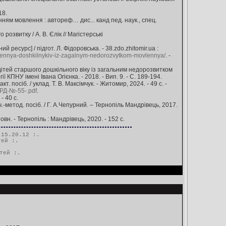
18.
ням мовлення : автореф… дис... канд пед. наук., спец.
озвитку / А. В. Єлік // Магістерські
сурс] / підгот. Л. Фідоровська. - 38.zdo.zhitomir.ua :
vlennya-doshkilnykiv-iz-zagalnym-nedorozvytkom-movlennya/
. -
ітей старшого дошкільного віку із загальним недорозвитком
 КПНУ імені Івана Огієнка. - 2018. - Вип. 9. - С. 189-194.
осіб. / уклад. Т. В. Максімчук. - Житомир, 2024. - 49 с. -
ЦРД-№-55-.pdf
.
- 40 с.
-метод. посіб. / Г. А.Чепурний. – Тернопіль Мандрівець, 2017.
овн. - Тернопіль : Мандрівець, 2020. - 152 с.
15.20.12 :.
тей
:.
тей
:.