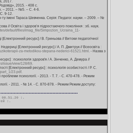
а, 2017.
одовід», 2015. - 408 с.
 – 2011. – №5. – С. 4-6.
С. 9-12.
ун-ту імені Тараса Шевченка. Серія: Педагог. науки. – 2009. – №
а // Освіта і здоров’я підростаючого покоління : зб. наук.
sites/default/files/imag_file/Simpozion_Ucraina_11-
[Електронний ресурс] / В. Гриньова // Витоки педагогічної
едериці [Електронний ресурс] / А. П. Дмитрук // Всеосвіта :
-muzikoterapii-za-metodikou-stepana-nederici-61521.html
. - Назва з
рс] : психологія здоров'я / А. Зінченко, А. Демура //
is/issue/view/128/69
.
і [Електронний ресурс] : психологія особистості / Р. С.
/part_1/23.pdf
.
проблеми психології. - 2013. - Т. 7. - С. 470-478. - Режим
ії. - 2011. - № 14. - С. 870-878. - Режим Режим доступу:
 08.51.20 :.
тей
:.