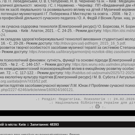
. / В. П. Лебединський, О. В. Степуренко, Н. В. Черненко та ін. – Київ : Медицин
зичної діяльності : моногр. / С. І. Науменко. - Чернівці : ПП «Видавничий дім «Р
 як засіб лікувального та розвивального впливу на дітей // Музичний керівник.
отенціал музикотерапії / Г. Побережна // Мистецтво та освіта. - 2008. - № 2. - 
 професійній діяльності сучасного педагога / О. А. Федій // Вісник Луган. нац. 
к сучасна оздоровча технологія [Електронний ресурс] / О. Борисова, Н. Борисов
 В. Страшка. - Київ : Алатон, 2021. - С. 24-25. - Режим доступу:
https://ibn.idsi.md/
=24
.
як складова здоров’язбережувальної технології виховання студентської молоді 
 16. - С. 20-28.- Режим доступу:
http://nbuv.gov.ua/j-pdf/vpm_2015_16_5.pdf
.
розвиток творчої особистості засобами музичної терапії за системою Степана Н
 - Режим доступу:
https://vseosvita.ua/library/garmonijnij-rozvitok-ditej-zasobami
к психологічний феномен: сутність, функції та основні підходи [Електронний ресу
2025. - № 2. - С. 146-157. – Режим доступу:
https://pis.wunu.edu.ua/index.php/uap
як немедикаментозний психокорекційний вплив в емоційному розвитку особистост
Вип. 72. – С. 117-122. - Режим доступу:
http://habitus.od.ua/journals/2025/72-2025
 екологічну культуру підлітків [Електронний ресурс] / М. В. Субота // Актуальні 
.org.ua/data/jrn/v7/i33/52.pdf
.
ток підлітків засобамисучасної музики/ Л.М. Юнак // Проблеми сучасної психолог
dex.php/2227-6246/article/view/160924/160121
.
.: Розділ:
Педагогіка. Психологія
:: 24.02.2026
.:
Національна бібліотека України для ді
.:
:.
й із міста: Київ :: Запитання: 48393