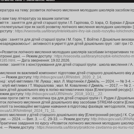
ература на тему: розвиток логічного мислення молодших школярів засобом ігр
о вам таку літературу за вашим запитом:
іття : заняття для дітей старшої групи / Л. Гаріпова, О. Іскра, О. Буркан // Д
нтелектуальні ігри як засіб розвитку логічного мислення молодших школярів» [Е
доступу :
https://vseosvita.ua/library/intelektualni-ihry-iak-zasib-rozvytku-lohich
ію : заняття для дітей старшої групи / М. Горін, Т. Войтко // Дошкільне вихов
заряджаємось»! : активності в укритті для дітей дошкільних груп : світ гри / О
 «Розвиток логічного мислення молодших школярів засобами інтерактивних техн
ктронні дані. — Режим доступу :
https://vseosvita.ua/library/rozvytok-lohichnoh
4185.html
. — Дата звернення: 19.02.2026.
ніки : заняття з конструювання для дітей старшої групи : школа мислення / А.
 мислення як важливий компонент підготовки дітей старшого дошкільного віку до ш
. — Режим доступу:
http://nbuv.gov.ua/UJRN/obrii_2020_2_14
.
ці : клуб кмітливих / М. Лукаш ; мал. Л. Мартинюк // Джміль. — 2024. — № 3-4. —
 клуб кмітливих / Т. Маршалова ; мал. М. Коваленко // Джміль. — 2017. — № 2. 
аги дітей дошкільного віку в логіко-математичних іграх [Електронний ресурс] 
Режим доступу:
http://nbuv.gov.ua/UJRN/molv_2018_10(1)__22
.
ики проти сміття : екологічна гра для дітей старшої групи / І. Рудик // Дошкіл
ток логічного мислення дітей дошкільного віку засобами STREAM-освіти [Електро
логії та інноваційні методики навчання в підготовці фахівців: методологія, тео
.gov.ua/UJRN/mitimpt_2024_71_11
.
чного мислення у дітей старшого дошкільного віку [Електронний ресурс] / К. Су
уки. — 2024. — Вип. 3. — С. 29-33. — Режим доступу:
http://nbuv.gov.ua/UJRN
Практичне завдання по курсу «Розвиток логічного мислення молодших школярів»
ні. — Режим доступу :
https://vseosvita.ua/library/prakticne-zavdanna-po-kursu-r