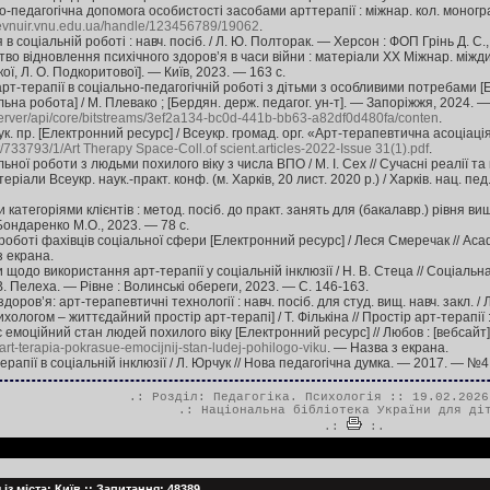
ого-педагогічна допомога особистості засобами арттерапії : міжнар. кол. монограф
/evnuir.vnu.edu.ua/handle/123456789/19062
.
в соціальній роботі : навч. посіб. / Л. Ю. Полторак. — Херсон : ФОП Грінь Д. С.,
во відновлення психічного здоров’я в часи війни : матеріали ХХ Міжнар. міждисцип
ої, Л. О. Подкоритової]. — Київ, 2023. — 163 с.
т-терапії в соціально-педагогічній роботі з дітьми з особливими потребами [Ел
ьна робота] / М. Плевако ; [Бердян. держ. педагог. ун-т]. — Запоріжжя, 2024. 
server/api/core/bitstreams/3ef2a134-bc0d-441b-bb63-a82df0d480fa/conten
.
аук. пр. [Електронний ресурс] / Всеукр. громад. орг. «Арт-терапевтична асоціаці
rint/733793/1/Art Therapy Space-Coll.of scient.articles-2022-Issue 31(1).pdf
.
льної роботи з людьми похилого віку з числа ВПО / М. І. Сех // Сучасні реалії 
еріали Всеукр. наук.-практ. конф. (м. Харків, 20 лист. 2020 р.) / Харків. нац. пед.
категоріями клієнтів : метод. посіб. до практ. занять для (бакалавр.) рівня вищо
ондаренко М.О., 2023. — 78 с.
роботі фахівців соціальної сфери [Електронний ресурс] / Леся Смеречак // Acad
з екрана.
 щодо використання арт-терапії у соціальній інклюзії / Н. В. Стеца // Соціальна 
 В. Пелеха. — Рівне : Волинські обереги, 2023. — С. 146-163.
доров’я: арт-терапевтичні технології : навч. посіб. для студ. вищ. навч. закл. /
хологом – життєдайний простір арт-терапі] / Т. Фількіна // Простір арт-терапії :
емоційний стан людей похилого віку [Електронний ресурс] // Любов : [вебсайт
rt-terapia-pokrasue-emocijnij-stan-ludej-pohilogo-viku
. — Назва з екрана.
рапії в соціальній інклюзії / Л. Юрчук // Нова педагогічна думка. — 2017. — №4.
.: Розділ:
Педагогіка. Психологія
:: 19.02.2026
.:
Національна бібліотека України для ді
.:
:.
 із міста: Київ :: Запитання: 48389