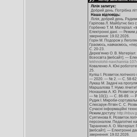
Лілія запитує:
Добрий день. Потрібна літ
Наша відповідь:
Лілія, добрий день. Радим
Гаріпова Л. Майбутнє без см
Горбенко Т. М. Матеріал: «І
Електронні дані. — Режим 
звернення: 19.02.2026.
Горін М. Подорож у Леголянд
Граємось, навчаємось, «пере
С. 20-23.
Дерев’янко О. В. Матеріал:
Всеосвіта [вебсайт]. — Еле
tekhnolohii-navchannia-107
Коваленко А. Юні робототех
25.
Куліш І. Розвиток логічного
— 2020. — № 2. — С. 58-62
Лукаш М. Задачі на прогулян
Маршалова Т. Нумо лічити! :
Нєнашева А. Ю. Розвиток ув
— № 10(1). — С. 86-89. — 
Рудик І. Мікроби-сортувальн
Слюсарук-Літвін С. С. Розви
Сучасні інформаційні техно
Режим доступу:
http://nbuv
Суятинова К. Розвиток логі
персоналом. Педагогічні на
Тараненко А. О. Матеріал: 
[вебсайт]. — Електронні да
звернення: 19.02.2026.