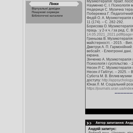
Музикотерапія: практ. посіб
Лінки
Науменко С. І. Психологія му
Віртуальні довідки
Недериця С. Музична терапія
Пошукові сервери
Побережна Г. Педагогічний п
Бібліотечні каталоги
Федій О. А. Музикотерапія в
11 (174). – С. 282-292.
Борисова О. Музикотерапія я
праць : у 2-х ч. / за ред. С.
14.05.2021_2021.pdf#page
Гриньова В. Музикотерапія 
майстерності. - 2015. - Вип.
Дмитрук А. П. Гармонійний 
вебсайт. - Електронні дані.
екрана.
Зінченко А. Музикотерапія я
Психологія і суспільство. - 
Несен Р. С. Музикотерапія 
Несен // Габітус. – 2025. – 
Субота М. В. Вплив музики на
доступу:
http://appsychology
Юнак Л. М. Соціальний розви
https://journals.uran.ua/in
Автор запитання: Андрі
Андрій запитує: