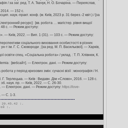
ія / за заг. ред. Т. А. Ткачук, Н. О. Бочаріна. — Переяслав,
 2014. — 152 с.
. наук.-практ. конф. (м. Київ, 2023 р. 31 берез.-2 квіт.) / [за
ектронний ресурс] : [кв. робота … магістер. рівня вищої
— 48 с. — Режим доступу:
я». — Київ, 2022. — Вип. 1 (31). — 103 с. — Режим доступу:
та перспективи соціального виховання особистості в різних
 ун-т ім. Г. С. Сковороди ; [за ред. М. П. Васильєвої]. — Харків,
ї освіти спец. «Соціальна робота» / уклад. : Т. П. Хлівнюк, К.
emia : [вебсайт]. — Електрон. дані. — Режим доступу:
робота у період кризових змін: сучасні візії : монографія / Н.
 Л. Г. Терлецька. — Київ : Видавн. Дім «Слово», 2016. — 128 с.
 зб. наук. пр. — Київ, 2022. — С. 26-30.
]. — Електрон. дані. — Режим доступу:
https://love-
 — С. 1-3.
 20.45.42 :.
тей
:.