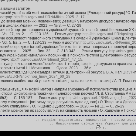
ратура про українську психолінгвістику. Дякую.
за вашим запитом:
часній українській мові: психолінгвістичний аспект [Електронний ресурс] / О. Га
доступу:
http://nbuv.gov.ua/UJRN/Mikks_2025_2_17
.
до вивчення мовних (мовленнєвих) девіацій у науковому дискурсі : науково-прак
ра в школах України. — 2021. — № 3. — С. 27-29.
тичний портрет зрадника в українській художній воєнній прозі ІІ половини ХХ с
— Vol. 27, Iss. 2. — С. 113-136. — Режим доступу:
http://nbuv.gov.ua/UJRN/pslin
чні особливості педагогічного спілкування в сучасній українській школі [Електрон
— Vol. 5, Iss. 2. — С. 123-133. — Режим доступу:
http://nbuv.gov.ua/UJRN/eejps_
ковий осередок в історії української психолінгвістики: напрями та провідні персо
ознавства. — 2025. — Вип. 32. — С. 318-342. — Режим доступу:
http://nbuv.go
 українських навчальних посібників із психолінгвістики [Електронний ресурс] / 
ступу:
http://nbuv.gov.ua/UJRN/lingst_2024_47_15
.
туація елітарної мовної особистості: теорія, історія, дискурсивна практика : авт
ерситет імені І. І. Мечникова. — Одеса, 2023. — 36 c.
олінгвістика: ідеї Олександра Потебні [Електронний ресурс] / В. А. Папіш // Лі
v.gov.ua/UJRN/znpkhnpu_lingv_2024_60_28
.
мовних особистостей у психолінгвістиці та патопсихолінгвістиці / А. П. Романчен
хоакцентуація як новий метод і напрям в українській психолінгвістиці (реценз
 історія, дискурсивна практика») [Електронний ресурс] / Л. В. Струганець // На
59(3). — С. 185-187. — Режим доступу:
http://nbuv.gov.ua/UJRN/Nvmgu_filol_20
ому спілкуванні : [як і чому люди розуміють одне одного] / О. Тищенко // Дивос
ому спілкуванні / О. Тищенко // Дивослово. — 2020. — № 11. — С. 26-29.
пекти мовної гри як засобу впливу на свідомість людини / О. Хайрулін // Психо
.: Розділ:
Педагогіка. Психологія
:: 23.02.2026
.:
Національна бібліотека України для ді
.:
:.