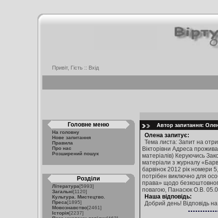
Привіт, Гість ::
Вхід
Головне меню
Автор запитання: Олена
На головну
Олена запитує:
Нове запитання
Тема листа: Запит на отри
Правила
Про нас
Вікторівни Адреса прожива
Розширений пошук
матеріалів) Керуючись Зак
матеріали з журналу «Барв
барвінок 2012 рік номери 5
потрібен виключно для осо
Розділи
права» щодо безкоштовного
Література
[5993]
повагою, Панасюк О.В. 05.
Загальні
[1120]
Наша відповідь:
Культура. Мистецтво.
Преса
[1895]
Добрий день! Відповідь н
Мовознавство
[2461]
Історія
[2237]