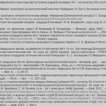
мволічного простору міста Галича в другій половині ХХ – на початку ХХІ століт
в Україні: культурно-антропологічний контекст Київщини / К. Бех // Актуальні пит
 культурно-антропологічному вимірі: Жмеринка [Електронний ресурс] / Г. Бонда
пу:
https://nte.etnolog.org.ua/uploads/2026/1/publications/62.pdf
.
рія як науковий напрям: традиції й інновації / Я. В. Верменич ; наук. ред. В. А. 
й : іст.-краєзнав. нарис / В. Вовкодав, В. Лазаренко. — Вінниця : Друк, 2003. —
ьтурної трансформації міста Умань / Н. Войцях // Питання культурології. — 20
ьтурна спадщина малих міст Західної України як об’єкт наукового аналізу [Елект
оступу:
https://surl.li/ifczdf
. — Назва з екрана.
контексті аналізу історично-культурної спадщини України / А. О. Довгань // Філо
омадського музею, як джерело історії малих міст та сіл : [на прикладі Білицьк
ентру пам’яткознавства : зб. наук. пр. / [НАН України ; Центр пам’яткозн. ; УТОП
ьтурна спадщина сотенних містечок Поворскля / Є. С. Калашник // Сіверщина в іст
віт людського буття: філософсько-антропологічний аналіз : автореф. дис…. канд.
людського буття : монографія / М. Карповець ; [Нац. ун-т «Острозька академія»]
нтропологічне осмислення міста як світу людського буття / М. Карповець // Нау
 — Вип. 6. — С.28-37.
ні історії» поліетнічних міст південноукраїнського фронтиру імперського періоду
удій. — 2016. — №1. — С. 207-218.
ь зі сторінок періодичних видань Київської губернії ХІХ – початку ХХ століття 
турної антропології та етнокультурології [Електронний ресурс] : зб. наук. пр. / 
В.М. Щербина, С. М. Волков та ін. ; [Ін-т культурол. НАМ України]. — Київ, 2011.
hodological-Challenges-of-Cultural-Anthropology-and-Ethnocultural-Studies_2011
спільство. е-журнал урбаністичних студій [Електронний ресурс] / Ін-т іст. України
иїв, 2017. — № 1 (2). — 253 с.
https://history.org.ua/LiberUA/MistoIKS_2016/Mis
ї сучасного урбаністичного простору: культурно-антропологічні студії / гол. ре
кого]. — Київ, 2023. — 394 с.