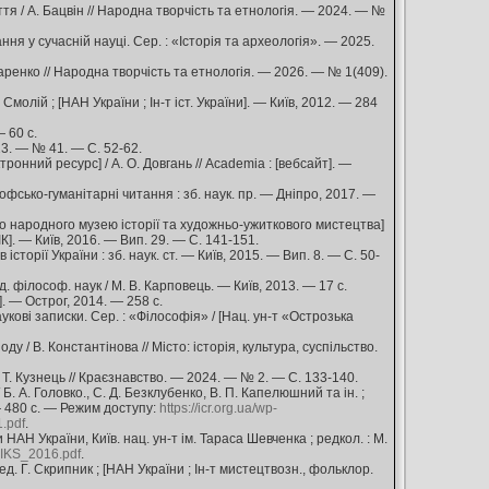
тя / А. Бацвін // Народна творчість та етнологія. — 2024. — №
ання у сучасній науці. Сер. : «Історія та археологія». — 2025.
ренко // Народна творчість та етнологія. — 2026. — № 1(409).
Смолій ; [НАН України ; Ін-т іст. України]. — Київ, 2012. — 284
 60 с.
23. — № 41. — С. 52-62.
ронний ресурс] / А. О. Довгань // Academia : [вебсайт]. —
софсько-гуманітарні читання : зб. наук. пр. — Дніпро, 2017. —
ого народного музею історії та художньо-ужиткового мистецтва]
ІК]. — Київ, 2016. — Вип. 29. — С. 141-151.
орії України : зб. наук. ст. — Київ, 2015. — Вип. 8. — С. 50-
 філософ. наук / М. В. Карповець. — Київ, 2013. — 17 с.
. — Острог, 2014. — 258 с.
кові записки. Сер. : «Філософія» / [Нац. ун-т «Острозька
 / В. Константінова // Місто: історія, культура, суспільство.
/ Т. Кузнець // Краєзнавство. — 2024. — № 2. — С. 133-140.
Б. А. Головко., С. Д. Безклубенко, В. П. Капелюшний та ін. ;
 — 480 с. — Режим доступу:
https://icr.org.ua/wp-
.pdf
.
 НАН України, Київ. нац. ун-т ім. Тараса Шевченка ; редкол. : М.
toIKS_2016.pdf
.
д. Г. Скрипник ; [НАН України ; Ін-т мистецтвозн., фольклор.