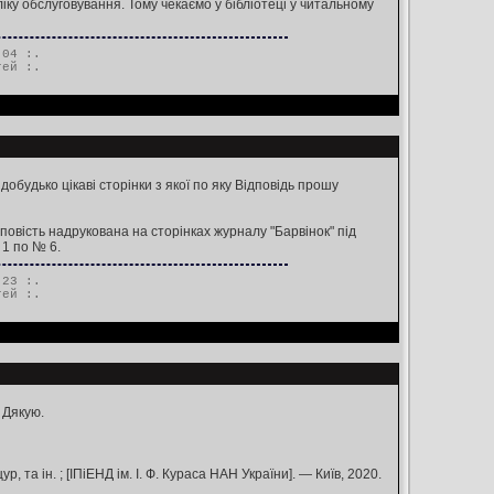
іку обслуговування. Тому чекаємо у бібліотеці у читальному
.04 :.
тей
:.
обудько цікаві сторінки з якої по яку Відповідь прошу
повість надрукована на сторінках журналу "Барвінок" під
 1 по № 6.
.23 :.
тей
:.
 Дякую.
ур, та ін. ; [ІПіЕНД ім. І. Ф. Кураса НАН України]. — Київ, 2020.