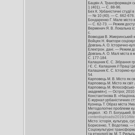
Бацвін А. Трансформація си
1 (401). — С. 88-96.
Бех К. Урбаністичні студії 
— № 10 (40). — С. 662-676.
Бондаренко Г. Мале місто в
— С. 62-73. — Режим досту
Верменич Я. В. Локальна істо
с.
Вовкодав В. Жмеринський кра
Войцях Н. Фактори соціокул
Довгань А. О. Історично-кул
Електрон. дані. — Режим д
Довгань А. О. Малі міста в 
С. 177-184.
Калашник Є. С. Зібрання гр
/ Є. С. Калашник // Праці Ц
Калашник Є. С. Історико-кул
54.
Карповець М. В. Місто як с
Карповець М. Місто як світ 
Карповець М. Філософсько-а
академія»]. — Острог, 2010.
Константінова В. «Національ
Е-журнал урбаністичних ст
Кузнець Т. Образ міста Уман
Методологічні проблеми куль
редкол. : Ю. П. Богуцький, 
content/uploads/2019/10/Met
Місто: історія, культура, су
Борисенко, Т. Водотика. — К
Соціокультурні трансформаці
та етнології ім. М. Т. Рильсь