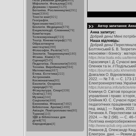
Поза умовами довідки
[463]
Міфологія. Фольклор
[249]
Держава і право
[3125]
Ботаніка. Рослинництво
[291]
Інше
[3364]
Тексти книг
[921]
Географія.
Краєзнавство
[1001]
Автор запитання: Анна 
Біологія. Медицина
[679]
Енциклопедії. Словники
[79]
Анна запитує:
Комп'ютери.
Добрий день! Мені потрібн
Телекомунікації
[723]
Театр. Кінематограф
[170]
Наша відповідь:
Образотворче
Добрий день! Перегляньте
мистецтво
[288]
Болтянський Б. В. Теоретич
Філософія. Релігія
[747]
економіки і бізнесу : матер
Зоологія. Тваринництво
[180]
Фізика. Хімія
[479]
https://elar.tsatu.edu.ua/i
Сценарії
[545]
Гарасимчук І. Д. Сучасні ви
Педагогіка. Психологія
[5400]
Оленюк та ін. // Подільськи
Техніка. Виробництво
[594]
https://journals.pdu.khmelnit
Математика
[487]
Етика. Естетика
[222]
Довгалюк О. Відновлювана е
Астрономія.
2022. — № 7-8. — С. 173-1
Космонавтика
[80]
Електроенергетика України: 
Екологія. Охорона
природи
[679]
https://ukraina.info/article/
Фізкультура. Спорт
[339]
Климчук О. Світові процеси
Освіта
[1746]
управління і право: історія
Музика
[244]
Олійник Ю. С. Сучасні підх
Соціологія
[468]
Економіка. Фінанси
[7482]
педагогічних працівників та 
Бібліотеки. Архіви
[1488]
пед. акад.]. — Харків, 2022.
Авіація. Повітроплавство
[80]
Печенюк А. Перспективи за
Туризм
[110]
2024. — № 2 (98). — С. 46
УДК в бібліотеках для
дітей
[76]
Політика енергозбереження 
Євродовідка
[4]
http://www.qclub.org.ua/ener
Романов Д. Олександр Кацуб
Електрон. дані. — Режим д