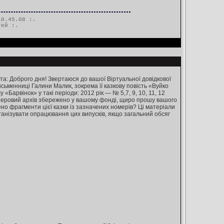
0.45.08 :.
тей
:.
та: Доброго дня! Звертаюся до вашої Віртуальної довідкової
исьменниці Галини Малик, зокрема її казкову повість «Вуйко
«Барвінок» у такі періоди: 2012 рік — № 5,7, 9, 10, 11, 12
 паперовий архів збережено у вашому фонді, щиро прошу вашого
но фрагменти цієї казки із зазначених номерів? Ці матеріали
ганізувати опрацювання цих випусків, якщо загальний обсяг