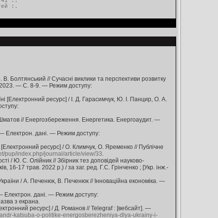
.41 :.
тей
:.
 В. Болтянський // Сучасні виклики та перспективи розвитку
, 2023. — С. 8-9. — Режим доступу:
 [Електронний ресурс] / І. Д. Гарасимчук, Ю. І. Панцир, О. А.
оступу:
. Шматов // Енергозбереження. Енергетика. Енергоаудит. —
. — Електрон. дані. — Режим доступу:
[Електронний ресурс] / О. Климчук, О. Яременко // Публічне
et/pup/index.php/journal/article/view/33
.
 / Ю. С. Олійник // Збірник тез доповідей науково-
16-17 трав. 2022 р.) / за заг. ред. Г.С. Грінченко ; [Укр. інж.-
їни / А. Печенюк, В. Печенюк // Інноваційна економіка. —
 — Електрон. дані. — Режим доступу:
азва з екрана.
онний ресурс] / Д. Романов // Telegraf : [вебсайт]. —
andr-katsuba-o-politike-energosberezheniya-dlya-ukrainy-i-