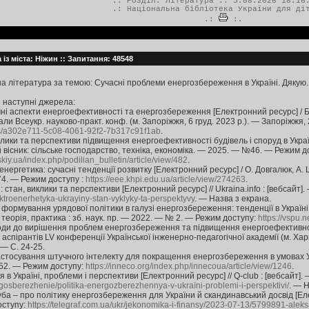
.: Розділ:
Література
:: 5.08.2026 18.16
.:
Національна бібліотека України для ді
.:
:.
із міста: Ніжин :: Запитання: 48548
а література за темою: Сучасні проблеми енергозбереження в Україні. Дякую.
 наступні джерела:
ні аспекти енергоефективності та енергозбереження [Електронний ресурс] / Б.
іали Всеукр. науково-практ. конф. (м. Запоріжжя, 6 груд. 2023 р.). — Запоріжжя
tems/a302e711-5c08-4061-92f2-7b317c91f1ab
.
клики та перспективи підвищення енергоефективності будівель і споруд в Україні
й вісник: сільське господарство, техніка, економіка. — 2025. — №46. — Режим д
skiy.ua/index.php/podilian_bulletin/article/view/482
.
нергетика: сучасні тенденції розвитку [Електронний ресурс] / О. Довгалюк, А
74. — Режим доступу :
https://eee.khpi.edu.ua/article/view/274263
.
стан, виклики та перспективи [Електронний ресурс] // Ukraina.info : [вебсайт]
elektroenerhetyka-ukrayiny-stan-vyklyky-ta-perspektyvy
. — Назва з екрана.
 формування урядової політики в галузі енергозбереження: тенденції в Україні 
, теорія, практика : зб. наук. пр. — 2022. — № 2. — Режим доступу:
https://vspu.n
оди до вирішення проблем енергозбереження та підвищення енергоефективності
аспірантів LV конференції Української інженерно-педагогічної академії (м. Харків, 
 — С. 24-25.
стосування штучного інтелекту для покращення енергозбереження в умовах Укра
–52. — Режим доступу:
https://inneco.org/index.php/innecoua/article/view/1246
.
в Україні, проблеми і перспективи [Електронний ресурс] // Q-club : [вебсайт].
gosberezhenie/politika-energozberezhennya-v-ukraїni-problemi-i-perspektivi/
. — Н
а – про політику енергозбереження для України й скандинавський досвід [Електр
оступу:
https://telegraf.com.ua/ukr/jekonomika-i-finansy/2023-07-13/5799891-aleks