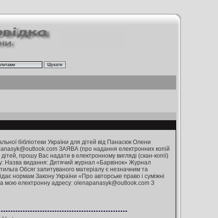
льної бібліотеки України для дітей від Панасюк Олени
apanasyk@outlook.com ЗАЯВА (про надання електронних копій
тей, прошу Вас надати в електронному вигляді (скан-копії)
алу: Назва видання: Дитячий журнал «Барвінок» Журнал
утильга Обсяг запитуваного матеріалу є незначним та
дає нормам Закону України «Про авторське право і суміжні
на мою електронну адресу: olenapanasyk@outlook.com З