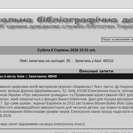
Субота 8 Серпень 2026 10:51 am.
Ліміт запитань на сьогодні: 35 .:. Запитань у базі: 46510
Виконані запити
 із міста: Київ :: Запитання: 48549
мання цифрових копій матеріалів (журнал «Барвінок») Текст листа: До Націона
ння: вулиця Данила Щербаківського, 52, Київ, 03190 Електронна пошта: olen
оном України «Про звернення громадян» та Правилами користування НБУ для ді
інок», який зберігається у фондах Вашої бібліотеки. Дані для пошуку матері
,7. Що саме шукаю : журнал Барвінок за 2012 рік Галина Малик Вуйко Йой і Шк
бистого некомерційного використання для читання дитині, що повністю відпові
 копіювання бібліотеками уривків творів. Електронні скани прошу надіслати 
08.2026
а ваш запит відправимо на вашу електронну пошту.