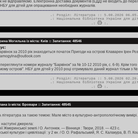
ок не відправляємо. Електронна доставка документів (ЕДД) не входить до перел
 НБУ для дітей для опрацювання необхідних журналів.
.: Розділ:
Література
:: 5.08.2026 06.05
.:
Національна бібліотека України для ді
.:
:.
рина Могильна із міста: Київ :: Запитання: 48546
ує:
рвінок за 2010 рік знаходиться початок Пригоди на острові Клаварен Ірен Розд
ynamogylna@outlook.com
ереглянути номери журналу "Барвінок" за № 10-12 2010 рік, с. 6-9). Крім того 
ому острові". НБУ для дітей у 2010 році отримувало даний журнал тільки з №
.: Розділ:
Література
:: 5.08.2026 02.20
.:
Національна бібліотека України для ді
.:
:.
ана із міста: Бровари :: Запитання: 48545
 література за такою темою: Мале місто в культурно-антропологічному вимірі.
 наступні джерела:
ії Жмеринської землі / О. Антонюк. — Вінниця : Твори, 2018. — 423 с.
кої культури і цивілізації : у 2 кн. / О. О. Рафальський, Я. С. Калакура, В. П. Коц