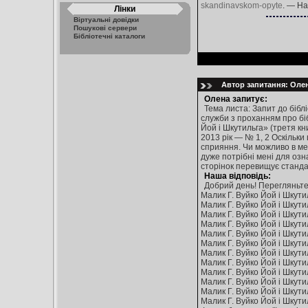
skandinavskom-opyte
. — На
Лінки
Віртуальні довідки
Пошукові сервери
Бібліотечні каталоги
Автор запитання: Олена
Олена запитує:
Тема листа: Запит до бібл
служби з проханням про біб
Йой і Шкутильга» (третя кни
2013 рік — № 1, 2 Оскільки
сприяння. Чи можливо в меж
дуже потрібні мені для озн
сторінок перевищує станда
Наша відповідь:
Добрий день! Перегляньте 
Малик Г. Вуйко Йой і Шкутильг
Малик Г. Вуйко Йой і Шкутильг
Малик Г. Вуйко Йой і Шкутильг
Малик Г. Вуйко Йой і Шкутильг
Малик Г. Вуйко Йой і Шкутильг
Малик Г. Вуйко Йой і Шкутильг
Малик Г. Вуйко Йой і Шкутильг
Малик Г. Вуйко Йой і Шкутильг
Малик Г. Вуйко Йой і Шкутильг
Малик Г. Вуйко Йой і Шкутильг
Малик Г. Вуйко Йой і Шкутильг
Малик Г. Вуйко Йой і Шкутильг