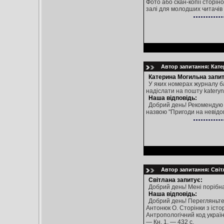
Фото або скан-копії сторін
залі для молодших читачів
Автор запитання: Кате
Катерина Могильна запит
У яких номерах журналу ба
надіслати на пошту kater
Наша відповідь:
Добрий день! Рекомендую п
назвою "Пригоди на невідом
Автор запитання: Світл
Світлана запитує:
Добрий день! Мені порібна
Наша відповідь:
Добрий день! Перегляньте
Антонюк О. Сторінки з істор
Антропологічний код українсь
— Кн. 1. — 432 с.