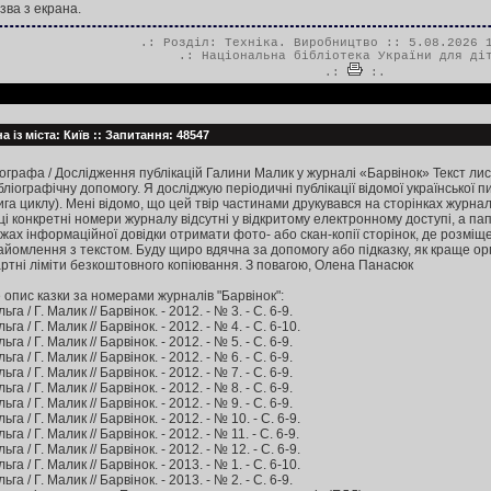
зва з екрана.
.: Розділ:
Техніка. Виробництво
:: 5.08.2026 1
.:
Національна бібліотека України для ді
.:
:.
 із міста: Київ :: Запитання: 48547
іографа / Дослідження публікацій Галини Малик у журналі «Барвінок» Текст лис
ліографічну допомогу. Я досліджую періодичні публікації відомої української п
га циклу). Мені відомо, що цей твір частинами друкувався на сторінках журналу 
 ці конкретні номери журналу відсутні у відкритому електронному доступі, а
ах інформаційної довідки отримати фото- або скан-копії сторінок, де розміще
айомлення з текстом. Буду щиро вдячна за допомогу або підказку, як краще ор
ртні ліміти безкоштовного копіювання. З повагою, Олена Панасюк
опис казки за номерами журналів "Барвінок":
а / Г. Малик // Барвінок. - 2012. - № 3. - С. 6-9.
а / Г. Малик // Барвінок. - 2012. - № 4. - С. 6-10.
а / Г. Малик // Барвінок. - 2012. - № 5. - С. 6-9.
а / Г. Малик // Барвінок. - 2012. - № 6. - С. 6-9.
а / Г. Малик // Барвінок. - 2012. - № 7. - С. 6-9.
а / Г. Малик // Барвінок. - 2012. - № 8. - С. 6-9.
а / Г. Малик // Барвінок. - 2012. - № 9. - С. 6-9.
а / Г. Малик // Барвінок. - 2012. - № 10. - С. 6-9.
а / Г. Малик // Барвінок. - 2012. - № 11. - С. 6-9.
а / Г. Малик // Барвінок. - 2012. - № 12. - С. 6-9.
а / Г. Малик // Барвінок. - 2013. - № 1. - С. 6-10.
а / Г. Малик // Барвінок. - 2013. - № 2. - С. 6-9.