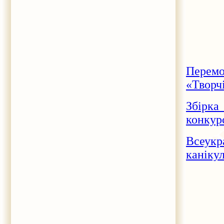
Перемо
«Творч
Збірка
конкурс
Всеукр
каніку