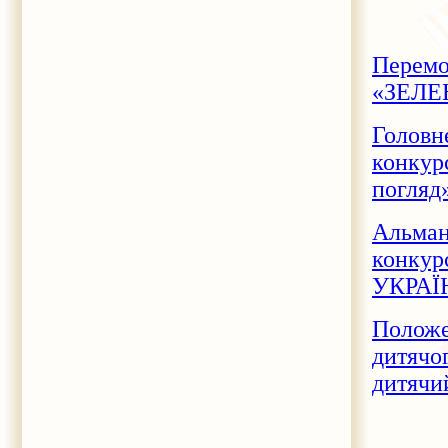
Перемо
«ЗЕЛЕ
Головн
конку
погляд
Альман
конку
УКРАЇН
Положе
дитяч
дитячи