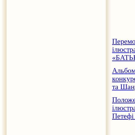
Перемо
ілюстр
«БАТЬ
Альбом
конкур
та Ша
Положе
ілюстр
Петефі