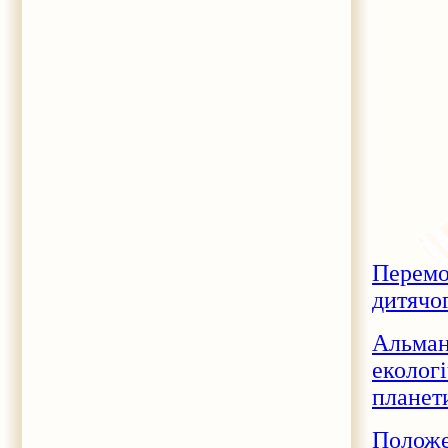
Перемо
дитячо
Альман
еколог
планет
Положе