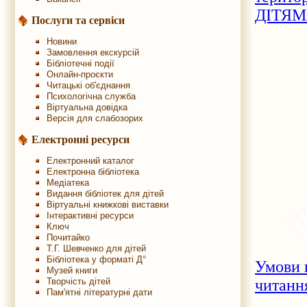
ДІТЯМ
Послуги та сервіси
Новини
Замовлення екскурсій
Бібліотечні події
Онлайн-проєкти
Читацькі об'єднання
Психологічна служба
Віртуальна довідка
Версія для слабозорих
Електронні ресурси
Електронний каталог
Електронна бібліотека
Медіатека
Видання бібліотек для дітей
Віртуальні книжкові виставки
Інтерактивні ресурси
Ключ
Почитайко
Т.Г. Шевченко для дітей
Бібліотека у форматі Д°
Умови 
Музей книги
Творчість дітей
читанн
Пам'ятні літературні дати