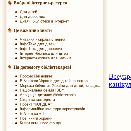
Вибрані інтернет-ресурси
Для дітей
Для дорослих
Дитячі бібліотеки в інтернет
Це важливо знати
Читання - справа сімейна
ІнфоТека для дітей
ІнфоТека для дорослих
Інтернет-безпека для дітей
Інтернет-безпека для батьків
На допомогу бібліотекареві
Всеукр
Професійні новини
Бібліотеки України для дітей, юнацтва
каніку
Мережа бібліотек України для дітей, юнацтва
Національна секція IBBY
Асоціація дитячих бібліотекарів
Сторінка методиста
Проєкт "КОРДБА"
Інформаційна культура користувачів
Бібліотека + IT
Нові книги України
Книги обмінного фонду