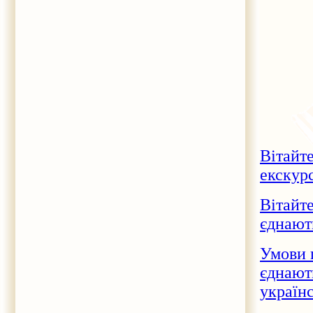
Вітайт
екскур
Вітайте
єднают
Умови 
єднают
україн