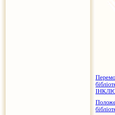
Перемо
бібліо
ІНКЛЮ
Положе
бібліот