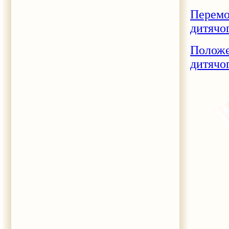
Перемо
дитячо
Положе
дитячо