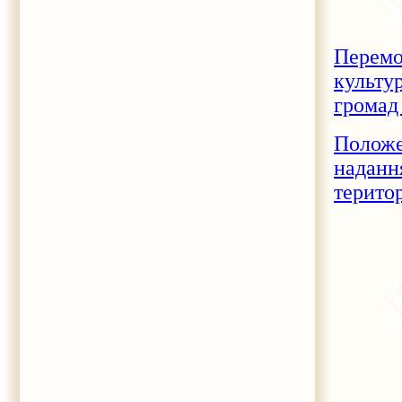
Перемо
культу
громад 
Положе
наданн
терито