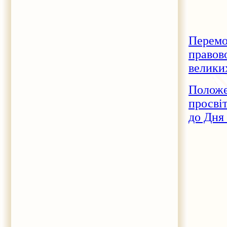
Перемо
правово
великих
Положе
просвіт
до Дня