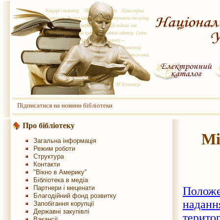
Підписатися на новини бібліотеки
Про бібліотеку
Мі
Загальна інформація
Режим роботи
Структура
Контакти
"Вікно в Америку"
Бібліотека в медіа
Партнери і меценати
Положе
Благодійний фонд розвитку
наданн
Запобігання корупції
Державні закупівлі
терито
Вакансії