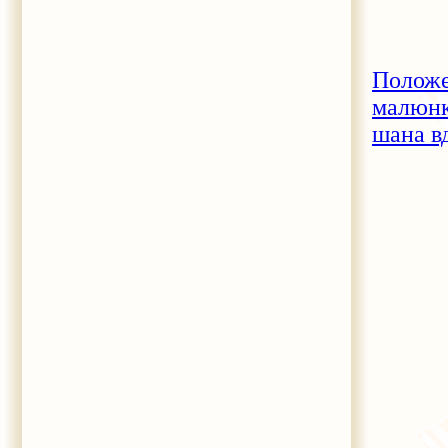
Положе
малюнк
шана в