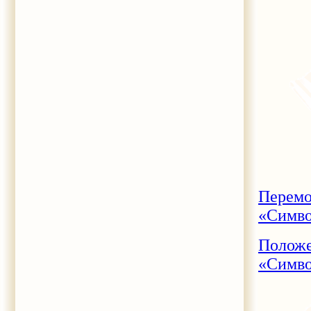
Перемо
«Симво
Положе
«Симво