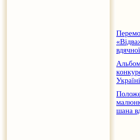
Перемо
«Відваж
вдячно
Альбом
конкур
Україні
Положе
малюнк
шана в