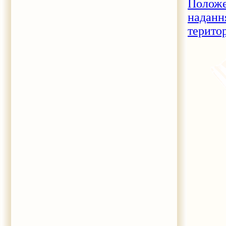
Полож
надан
терито