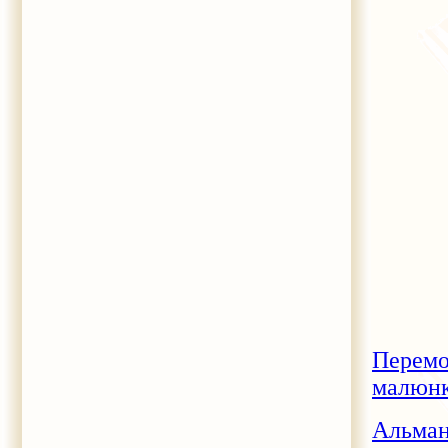
Перемо
малюнк
Альма