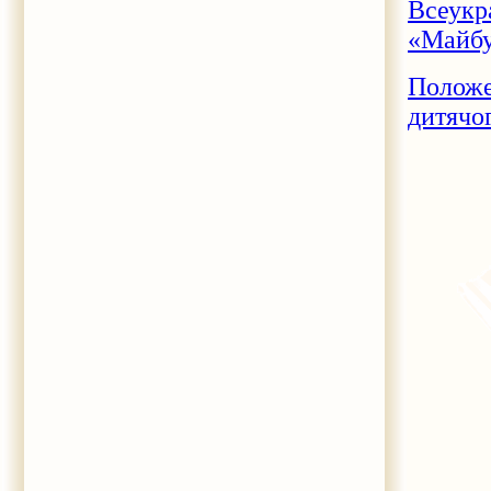
Всеукр
«Майбу
Положе
дитячо