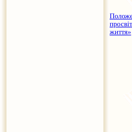
Положе
просві
життя»