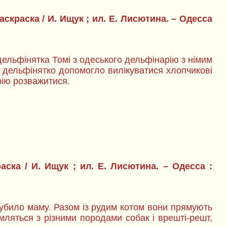
скраска / И. Ищук ; ил. Е. Лисютина. – Одесса
дельфінятка Томі з одеського дельфінарію з німим
к дельфінятко допомогло вилікуватися хлопчикові
рію розважитися.
ска / И. Ищук ; ил. Е. Лисютина. – Одесса :
агубило маму. Разом із рудим котом вони прямують
мляться з різними породами собак і врешті-решт,