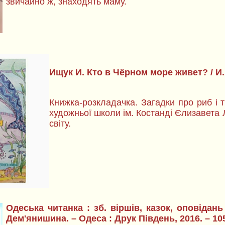
звичайно ж, знаходять маму.
Ищук И. Кто в Чёрном море живет? / И. И
Книжка-розкладачка. Загадки про риб і 
художньої школи ім. Костанді Єлизавета 
світу.
Одеська читанка : зб. віршів, казок, оповідань 
Дем'янишина. – Одеса : Друк Південь, 2016. – 105 с