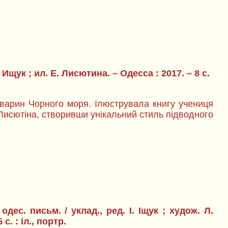
щук ; ил. Е. Лисютина. – Одесса : 2017. – 8 с.
тварин Чорного моря. Ілюструвала книгу учениця
Лисютіна, створивши унікальний стиль підводного
одес. письм. / уклад., ред. І. Іщук ; худож. Л.
. : іл., портр.