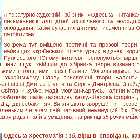
Літературно-художній збірник «Одеська читанка
письменників для дітей дошкільного та молодшог
оповідання, казки сучасних дитячих письменників О
патріотизму.
Зокрема тут вміщено поетичні та прозові твори 
найвищих українських літературних відзнак, кор
Рутківського. Юному читачеві пропонуються вірші
і Інни Іщук. Увійшли до збірника твори визнаного
ькими інтонаціями поезії Галини Могильницької. Кр
. Українському Слову присвячені твори Валенти
чені вірші Дмитра Шупти та Сергія Дмитрієва. Знайду
к, Світлани Зубко, Надії Мовчан-Карпусь. Галини Мог
любителів шахів захопливу казку»Шахова історія» 
«Дід, дві собаки і я». Викликають зворушення прозові
леньким читачем свій чарівний неминущий бік. Так
 своя родзинка й в уміщених наприкінці збірочки май
Одеська Хрестоматія : зб. віршів, оповідань, ка