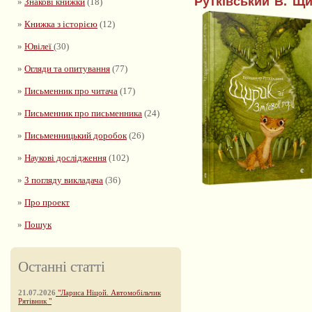
Рутківський В. Щир
»
Знакові книжки
(18)
»
Книжка з історією
(12)
»
Ювілеї
(30)
»
Огляди та опитування
(77)
»
Письменник про читача
(17)
»
Письменник про письменника
(24)
»
Письменницький доробок
(26)
»
Наукові дослідження
(102)
»
З погляду викладача
(36)
»
Про проект
»
Пошук
Останні статті
21.07.2026
"Лариса Ніцой. Автомобільчик
Рятівник "