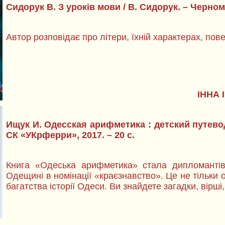
Сидорук В. З уроків мови / В. Сидорук. – Черномо
Автор розповідає про літери, їхній характерах, пове
ІННА 
Ищук И. Одесская арифметика : детский путевод
СК «УКрферри», 2017. – 20 с.
Книга «Одеська арифметика» стала дипломантів
Одещині в номінації «краєзнавство». Це не тільки 
багатства історії Одеси. Ви знайдете загадки, вірш