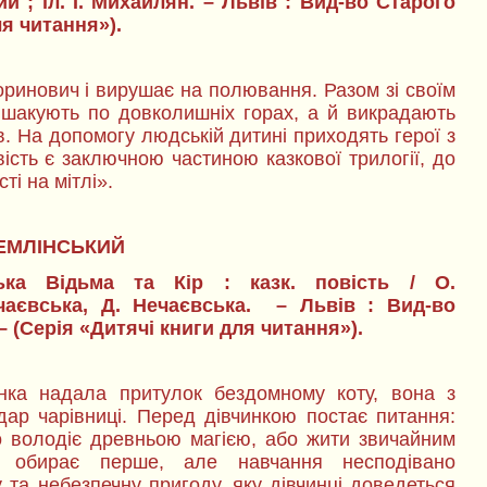
ий ; іл. І. Михайлян. – Львів : Вид-во Старого
для читання»).
оринович і вирушає на полювання. Разом зі своїм
ишакують по довколишніх горах, а й викрадають
ів. На допомогу людській дитині приходять герої з
ість є заключною частиною казкової трилогії, до
ті на мітлі».
ЕМЛІНСЬКИЙ
ька Відьма та Кір : казк. повість / О.
ечаєвська, Д. Нечаєвська. – Львів : Вид-во
 – (Серія «Дитячі книги для читання»).
нка надала притулок бездомному коту, вона з
ар чарівниці. Перед дівчинкою постає питання:
о володіє древньою магією, або жити звичайним
 обирає перше, але навчання несподівано
 та небезпечну пригоду, яку дівчинці доведеться