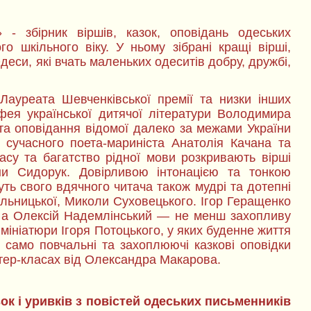
» - збірник віршів, казок, оповідань одеських
о шкільного віку. У ньому зібрані кращі вірші,
деси, які вчать маленьких одеситів добру, дружбі,
Лауреата Шевченківської премії та низки інших
ифея української дитячої літератури Володимира
 та оповідання відомої далеко за межами України
 сучасного поета-мариніста Анатолія Качана та
асу та багатство рідної мови розкривають вірші
ни Сидорук. Довірливою інтонацією та тонкою
ть свого вдячного читача також мудрі та дотепні
ильницької, Миколи Суховецького. Ігор Геращенко
, а Олексій Надемлінський — не менш захопливу
 мініатюри Ігоря Потоцького, у яких буденне життя
 само повчальні та захоплюючі казкові оповідки
стер-класах від Олександра Макарова.
зок і уривків з повістей одеських письменників