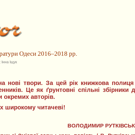
ератури Одеси 2016–2018 рр.
 Інна Іщук
на нові твори. За цей рік книжкова полиц
нників. Це як ґрунтовні спільні збірники дл
и окремих авторів.
х широкому читачеві!
ВОЛОДИМИР РУТКІВСЬ