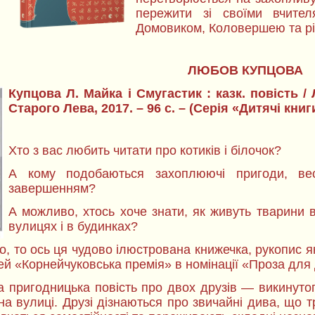
пережити зі своїми вчите
Домовиком, Коловершею та рі
ЛЮБОВ КУПЦОВА
Купцова Л. Майка і Смугастик : казк. повість /
Старого Лева, 2017. – 96 с. – (Серія «Дитячі кни
Хто з вас любить читати про котиків і білочок?
А кому подобаються захоплюючі пригоди, вес
завершенням?
А можливо, хтось хоче знати, як живуть тварини в
вулицях і в будинках?
во, то ось ця чудово ілюстрована книжечка, рукопис 
ей «Корнейчуковська премія» в номінації «Проза для 
а пригодницька повість про двох друзів — викинутог
на вулиці. Друзі дізнаються про звичайні дива, що 