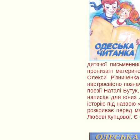
дитячої письменниц
пронизані материнс
Олекси Різниченка
настроєвістю позна
поезії Наталі Буту
написав для юних 
історію під назвою 
розкриває перед ма
Любові Купцової. Є