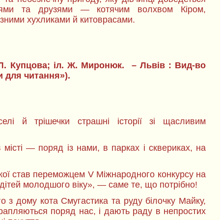
лями та друзями — котячим волхвом Кіром,
зними хухликами й китоврасами.
 Л. Купцова; іл. Ж. Миронюк. – Львів : Вид-во
ги для читання»).
елі й трішечки страшні історії зі щасливим
 місті — поряд із нами, в парках і сквериках, на
якої став переможцем V Міжнародного конкурсу на
дітей молодшого віку», — саме те, що потрібно!
о з дому кота Смугастика та руду білочку Майку,
трапляються поряд нас, і дають раду в непростих