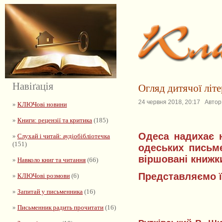
Навіґація
Огляд дитячої літ
24 червня 2018, 20:17 Автор:
»
КЛЮЧові новини
»
Книги: рецензії та критика
(185)
Одеса надихає 
»
Слухай і читай: аудіобібліотечка
(151)
одеських письме
віршовані книжк
»
Навколо книг та читання
(66)
Представляємо ї
»
КЛЮЧові розмови
(6)
»
Запитай у письменника
(16)
»
Письменник радить прочитати
(16)