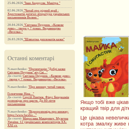
25.06.2026
"Іван Андрусяк. Макітра "
02.06.2026
"Читай про рідний край :
Хрестоматія дитячої літератури українських
письменників Волині "
20.04.2026
"Світлана Прудник. «Казкове
диво» : твори у 7 томах. Видавництво
«Веселка»"
26.03.2026
"Шляхетна дипломатія казки"
Останні коментарі
N.marchenko:
"Презентацію "Добрі казки
Світлани Прудник" від Сві..."
До статті:
Світлана Прудник. «Казкове диво»
: твори у 7 томах. Видавництво «Веселка»
N.marchenko:
"Про книжку читай також:
Головченко Ніна..."
До статті:
Сергій Пантюк. Фікус Бенджамін
розповідає про щастя. До 60-ліття
Якщо тобі вже ціка
письменника
кращий твір для діт
N.marchenko:
"Відеорозповідь про книжку:
https://www.facebo..."
Це цікава невеличк
До статті:
Мирослава Макаревич. Музична
Україна. 12 українських композиторів XX-
котра змалку живе 
XXI ст.