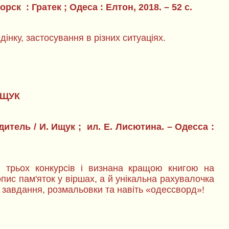
рск : Гратек ; Одеса : Елтон, 2018. – 52 с.
дінку, застосування в різних ситуаціях.
ІЩУК
итель / И. Ищук ; ил. Е. Лисютина. – Одесса :
 трьох конкурсів і визнана кращою книгою на
опис пам'яток у віршах, а й унікальна рахувалочка
і, завдання, розмальовки та навіть «одессворд»!