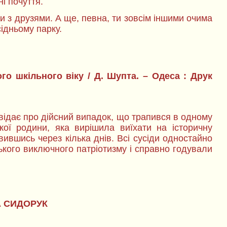
і почуття.
и з друзями. А ще, певна, ти зовсім іншими очима
сідньому парку.
ого шкільного віку / Д. Шупта. – Одеса : Друк
овідає про дійсний випадок, що трапився в одному
ької родини, яка вирішила виїхати на історичну
явившись через кілька днів. Всі сусіди одностайно
кого виключного патріотизму і справно годували
 СИДОРУК