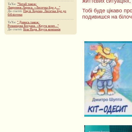
життєвих ситуаціях,
TaYa:
"Читай також:
Лавренюк Лариса. «Лисичка йде д..."
Тобі буде цікаво пр
До статті:
Паулі Лоренц. Лисичка йде до
бібліотеки
подивишся на білочок
TaYa:
" Дивись також:
Романцова Богдана. «Крута комп..."
До статті:
Біла Надя. Крута компанія