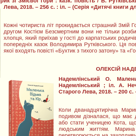
ик зі Змієвої гори : казк. повість / В. Рутківськ
Лева, 2018. – 256 с. : іл. – (Серія «Дитячі книги 
Кожні чотириста літ прокидається страшний Змій Г
другом Костієм Безсмертним вони не тільки розб
хлопця, який приїхав у гості до карпатських родич
попередніх казок Володимира Рутківського. Ця пов
якої входять повісті «Бухтик з тихого затону» та «Гос
ОЛЕКСІЙ НАД
Надемлінський О. Мален
Надемлінський ; іл. А. Н
Старого Лева, 2018. – 200 с.
Коли дванадцятирічна Мари
подивом дізналася, що має д
або стати ученицею Кота, щ
людським життям. Марина
перетворюється на захопливу