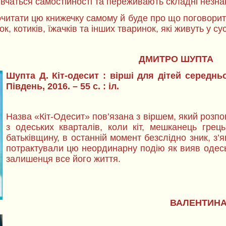
 вчаться самостійності та переживають складні незнан
очитати цю книжечку самому й буде про що поговорит
, котиків, їжачків та інших тваринок, які живуть у су
ДМИТРО ШУПТА
Шупта Д. Кіт-одесит : вірші для дітей середнь
Південь, 2016. – 55 с. : іл.
Назва «Кіт-Одесит» пов’язана з віршем, який розп
з одеських кварталів, коли кіт, мешканець грец
батьківщину, в останній момент безслідно зник, з’
потрактували цю неординарну подію як вияв одесь
залишенця все його життя.
ВАЛЕНТИНА