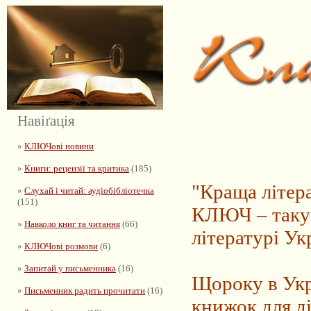
Навіґація
»
КЛЮЧові новини
»
Книги: рецензії та критика
(185)
"Краща літер
»
Слухай і читай: аудіобібліотечка
(151)
КЛЮЧ – таку 
»
Навколо книг та читання
(66)
літературі Ук
»
КЛЮЧові розмови
(6)
»
Запитай у письменника
(16)
Щороку в Укра
»
Письменник радить прочитати
(16)
книжок для ді