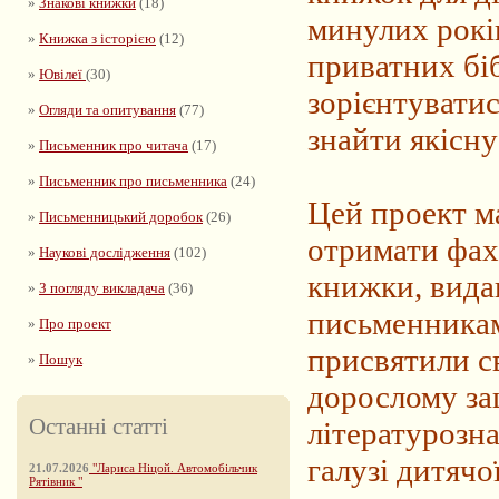
»
Знакові книжки
(18)
минулих рокі
»
Книжка з історією
(12)
приватних бі
»
Ювілеї
(30)
зорієнтуватис
»
Огляди та опитування
(77)
знайти якісну
»
Письменник про читача
(17)
»
Письменник про письменника
(24)
Цей проект ма
»
Письменницький доробок
(26)
отримати фах
»
Наукові дослідження
(102)
книжки, видан
»
З погляду викладача
(36)
письменникам
»
Про проект
присвятили св
»
Пошук
дорослому за
Останні статті
літературозн
галузі дитячо
21.07.2026
"Лариса Ніцой. Автомобільчик
Рятівник "