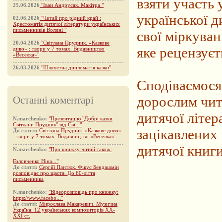
взяти участь 
25.06.2026
"Іван Андрусяк. Макітра "
української д
02.06.2026
"Читай про рідний край :
Хрестоматія дитячої літератури українських
письменників Волині "
свої міркуван
20.04.2026
"Світлана Прудник. «Казкове
яке рецензує
диво» : твори у 7 томах. Видавництво
«Веселка»"
26.03.2026
"Шляхетна дипломатія казки"
Сподіваємося
дорослим чит
Останні коментарі
дитячої літер
N.marchenko:
"Презентацію "Добрі казки
Світлани Прудник" від Сві..."
зацікавлених 
До статті:
Світлана Прудник. «Казкове диво»
: твори у 7 томах. Видавництво «Веселка»
дитячої книги
N.marchenko:
"Про книжку читай також:
Головченко Ніна..."
До статті:
Сергій Пантюк. Фікус Бенджамін
розповідає про щастя. До 60-ліття
письменника
N.marchenko:
"Відеорозповідь про книжку:
https://www.facebo..."
До статті:
Мирослава Макаревич. Музична
Україна. 12 українських композиторів XX-
XXI ст.