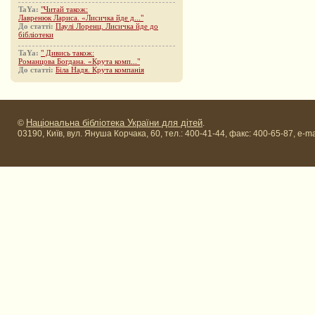
TaYa:
"Читай також:
Лавренюк Лариса. «Лисичка йде д..."
До статті:
Паулі Лоренц. Лисичка йде до
бібліотеки
TaYa:
" Дивись також:
Романцова Богдана. «Крута комп..."
До статті:
Біла Надя. Крута компанія
Національна бібліотека України для дітей
©
.
03190, Київ, вул. Януша Корчака, 60, тел.: 400-41-44, факс: 400-65-87, e-ma