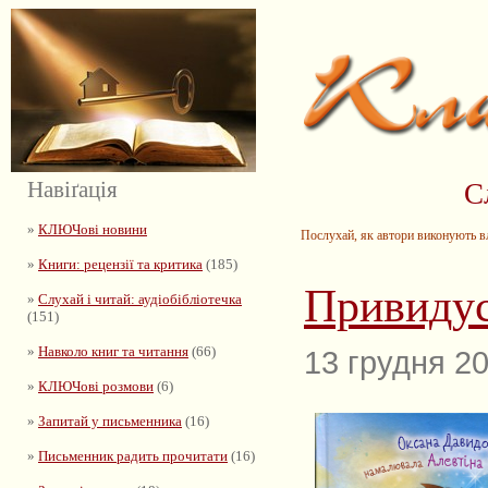
Навіґація
С
»
КЛЮЧові новини
Послухай, як автори виконують вла
»
Книги: рецензії та критика
(185)
Привиду
»
Слухай і читай: аудіобібліотечка
(151)
»
Навколо книг та читання
(66)
13 грудня 2
»
КЛЮЧові розмови
(6)
»
Запитай у письменника
(16)
»
Письменник радить прочитати
(16)