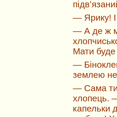
підв’язани
—
Ярику! І
—
А де ж 
хлопчисько
Мати буде
—
Бінокле
землею не
—
Сама ти
хлопець. —
капельки 