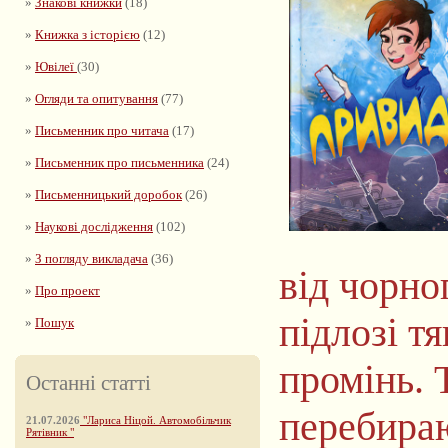
»
Знакові книжки
(18)
»
Книжка з історією
(12)
»
Ювілеї
(30)
»
Огляди та опитування
(77)
»
Письменник про читача
(17)
»
Письменник про письменника
(24)
»
Письменницький доробок
(26)
»
Наукові дослідження
(102)
»
З погляду викладача
(36)
від чорно
»
Про проект
підлозі т
»
Пошук
промінь.
Останні статті
перебираю
21.07.2026
"Лариса Ніцой. Автомобільчик
Рятівник "