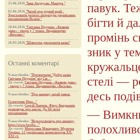
павук. Те
25.06.2026
"Іван Андрусяк. Макітра "
02.06.2026
"Читай про рідний край :
Хрестоматія дитячої літератури українських
бігти й д
письменників Волині "
20.04.2026
"Світлана Прудник. «Казкове
диво» : твори у 7 томах. Видавництво
промінь с
«Веселка»"
26.03.2026
"Шляхетна дипломатія казки"
зник у те
Останні коментарі
кружальце 
N.marchenko:
"Презентацію "Добрі казки
стелі — р
Світлани Прудник" від Сві..."
До статті:
Світлана Прудник. «Казкове диво»
: твори у 7 томах. Видавництво «Веселка»
десь поді
N.marchenko:
"Про книжку читай також:
Головченко Ніна..."
До статті:
Сергій Пантюк. Фікус Бенджамін
розповідає про щастя. До 60-ліття
— Вимкни
письменника
N.marchenko:
"Відеорозповідь про книжку:
полохливо
https://www.facebo..."
До статті:
Мирослава Макаревич. Музична
Україна. 12 українських композиторів XX-
XXI ст.