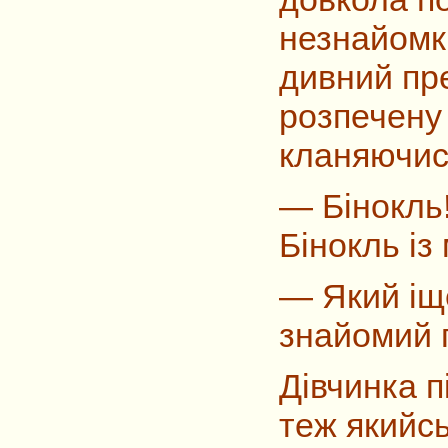
незнайомк
дивний пре
розпечену
кланяючис
—
Бінокль
Бінокль із
—
Який іщ
знайомий 
Дівчинка 
теж якийсь