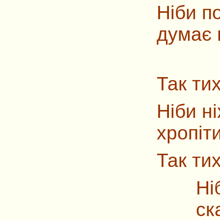
Ніби п
думає 
Так тих
Ніби н
хропіти
Так ти
Ні
ск