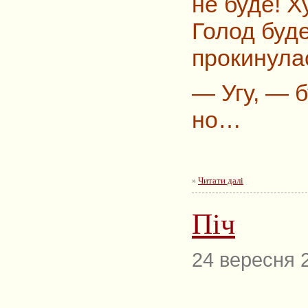
не буде! Х
Голод буде
прокинула
—
Угу, — 
но…
Читати далі
»
Піч
24 вересня 