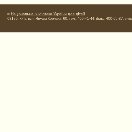
Національна бібліотека України для дітей
©
.
03190, Київ, вул. Януша Корчака, 60, тел.: 400-41-44, факс: 400-65-87, e-ma