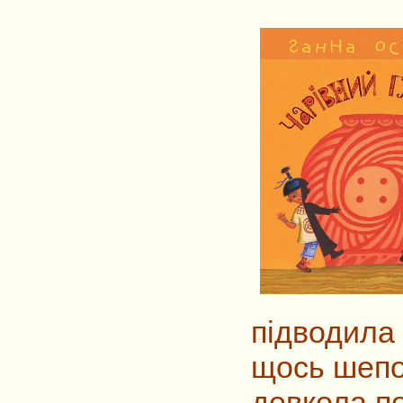
підводила
щось шепот
довкола по