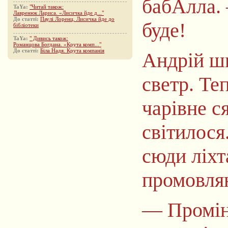
бабАлла. 
TaYa:
"Читай також:
Лавренюк Лариса. «Лисичка йде д..."
До статті:
Паулі Лоренц. Лисичка йде до
буде!
бібліотеки
TaYa:
" Дивись також:
Романцова Богдана. «Крута комп..."
До статті:
Біла Надя. Крута компанія
Андрій шв
светр. Те
чарівне с
світилося
сюди ліхт
промовля
— Промінь