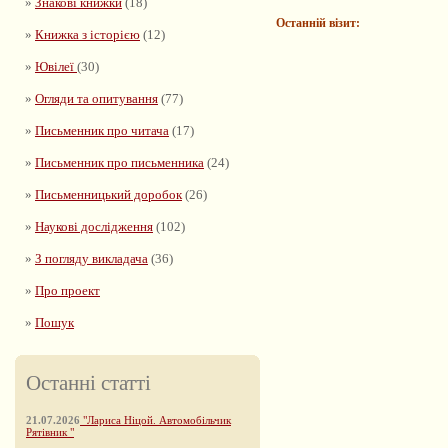
»
Знакові книжки
(18)
Останній візит:
»
Книжка з історією
(12)
»
Ювілеї
(30)
»
Огляди та опитування
(77)
»
Письменник про читача
(17)
»
Письменник про письменника
(24)
»
Письменницький доробок
(26)
»
Наукові дослідження
(102)
»
З погляду викладача
(36)
»
Про проект
»
Пошук
Останні статті
21.07.2026
"Лариса Ніцой. Автомобільчик
Рятівник "