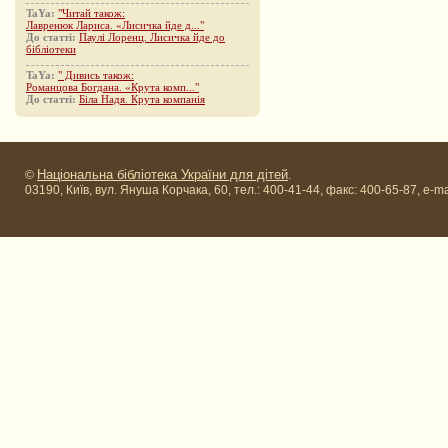
TaYa:
"Читай також:
Лавренюк Лариса. «Лисичка йде д..."
До статті:
Паулі Лоренц. Лисичка йде до
бібліотеки
TaYa:
" Дивись також:
Романцова Богдана. «Крута комп..."
До статті:
Біла Надя. Крута компанія
Національна бібліотека України для дітей
©
.
03190, Київ, вул. Януша Корчака, 60, тел.: 400-41-44, факс: 400-65-87, e-ma