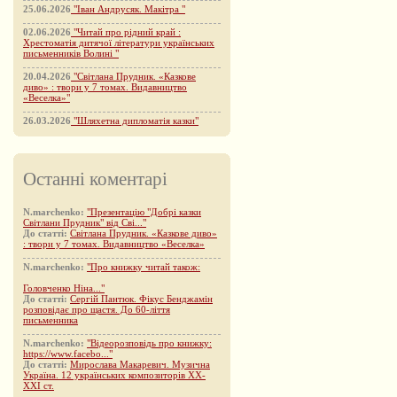
25.06.2026
"Іван Андрусяк. Макітра "
02.06.2026
"Читай про рідний край :
Хрестоматія дитячої літератури українських
письменників Волині "
20.04.2026
"Світлана Прудник. «Казкове
диво» : твори у 7 томах. Видавництво
«Веселка»"
26.03.2026
"Шляхетна дипломатія казки"
Останні коментарі
N.marchenko:
"Презентацію "Добрі казки
Світлани Прудник" від Сві..."
До статті:
Світлана Прудник. «Казкове диво»
: твори у 7 томах. Видавництво «Веселка»
N.marchenko:
"Про книжку читай також:
Головченко Ніна..."
До статті:
Сергій Пантюк. Фікус Бенджамін
розповідає про щастя. До 60-ліття
письменника
N.marchenko:
"Відеорозповідь про книжку:
https://www.facebo..."
До статті:
Мирослава Макаревич. Музична
Україна. 12 українських композиторів XX-
XXI ст.