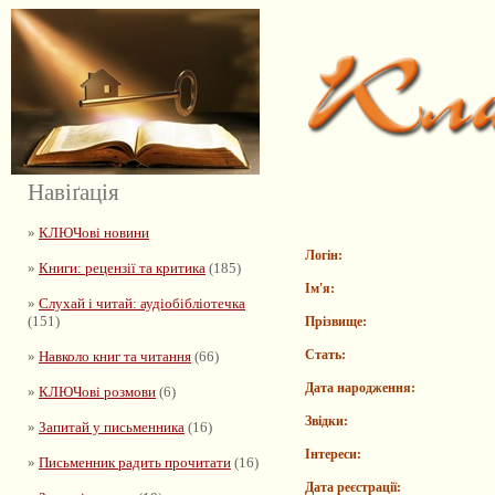
Навіґація
»
КЛЮЧові новини
Логін:
»
Книги: рецензії та критика
(185)
Ім'я:
»
Слухай і читай: аудіобібліотечка
(151)
Прізвище:
Стать:
»
Навколо книг та читання
(66)
Дата народження:
»
КЛЮЧові розмови
(6)
Звідки:
»
Запитай у письменника
(16)
Інтереси:
»
Письменник радить прочитати
(16)
Дата реєстрації: