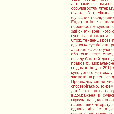
авторами, оскільки во
особливостям літератур
взагалі. А от Міхаел
(сучасний послідовни
Енде) та ін., які тво
переворот у художньо
здійснили вони його 
суспільстві загалом.
Отож, тенденції розви
єдиному суспільстві р
австралійського учено
або теми і текст стає
позаду багатий досвід
правових, морально-ет
свідомості» [
, с.291]
2
культурного контексту 
зважати на рівень свід
Проаналізувавши числ
спостерігаємо, зокрем
дітей та юнацтва на с
відображена в сучас
міркувань щодо онов
найновіших літературн
однини, чіткіше та д
розгортання подій за