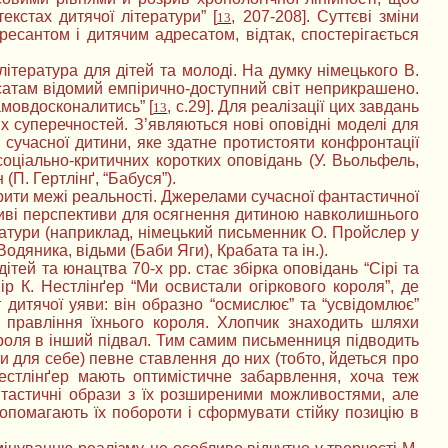
екстах дитячої літератури” [
, 207-208]. Суттєві зміни
13
есантом і дитячим адресатом, відтак, спостерігається
ітература для дітей та молоді. На думку німецького В.
сатам відомий емпірично-доступний світ неприкрашено.
амовдосконалитись” [
, с.29]. Для реалізації цих завдань
13
х суперечностей. З’являються нові оповідні моделі для
 сучасної дитини, яке здатне протистояти конфронтації
соціально-критичних коротких оповідань (У. Вьольфель,
(П. Гертлінґ, “Бабуся”).
рити межі реальності. Джерелами сучасної фантастичної
бливі перспективи для осягнення дитиною навколишнього
ератури (наприклад, німецький письменник О. Пройслер у
одяника, відьми (Баби Яги), Крабата та ін.).
тей та юнацтва 70-х рр. стає збірка оповідань “Сірі та
ір К. Нестлінґер “Ми освистали огіркового короля”, де
 дитячої уяви: він образно “осмислює” та “усвідомлює”
д правління їхнього короля. Хлопчик знаходить шляхи
ороля в інший підвал. Тим самим письменниця підводить
 для себе) певне ставлення до них (тобто, йдеться про
Нестлінґер мають оптимістичне забарвлення, хоча теж
тастичні образи з їх розширеними можливостями, але
допомагають їх побороти і сформувати стійку позицію в