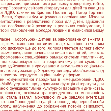
ується рисами, притаманними ранньому модернізму, тобто,
сторії розвитку світової літератури для дітей та юнацтва
ї ЛДЮ, такими як Крістіне Нестлінгер, Петер Гертлінг
е Велш, Корнелія Функе (сучасна послідовниця Міхаеля
антастичної і реалістичної прози для дітей, здійснили
ого особливостей розвитку в реальних соціоумовах, і
історії становлення молодої людини в емансипованому
власне, «боротьбою» дитини за рівноправне співжиття в
о», «емансипованого» дитинства, яка, згідно з вченням
ого дискурсу ще до того, як проявляється аспект змісту
 письменник, лише починаючи писати для дітей, вже має
о сформованих специфічних рамках системи «політичних,
 які кристалізуються на теоретичному рівні суспільної
хідно здійснювати з урахуванням актуального соціально-
жні літературознавці. У даному випадку обов’язково слід
з текстом передусім на рівні змісту і форми.
міни комунікативної парадигми в німецькомовній ЛДЮ,
ґ-Майбауер та ін, що дидактична функція літератури для
ивною функцією: “Зміна культурної парадигми дитинства,
перішнього, оскільки трансцендентована множинність
ва, стала взагалі можливою лише завдяки інтеґрації
зованої оповідної ситуації та оповіді від першої особи
ологу, наближення до зображення потоків свідомості,
овими рівнями й розрив хронологічної лінійності, щоб