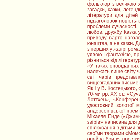
фольклор з великою х
загадки, казки, легенди
літератури для дітей
підзаголовок повість-к
проблеми сучасності. 
любов, дружбу. Казка 
приводу варто наголо
юнацтва, а не казки. Д
з перших у жанрі рома
уявою і фантазією, пр
різниться від літерату
«У таких оповіданнях 
належать лише світу ч
світ чарів представл
вищезгаданих письмен
Як і у В. Костецького,
70-ми рр. ХХ ст.: «Су
Лоттхен», «Конферен
удостоєний золотої 
андерсенівської прем
Міхаеля Енде («Джим-ґ
звірів» написана для 
спілкування з дітьми 
своїми творами «Момо»
оцей «гібрид», про як