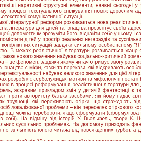
тєвіші наративні структурні елементи, наявні сьогодні у т
ому процесі текстуального спілкування поміж дорослим адр
отекстової комунікативної ситуації.
ої літературної реформи розвивається нова реалістична л
сна література для дітей та юнацтва презентує своїм адре
 щоб допомогти їм зрозуміти його, віднайти себе у ньому і с
омістити дітей у простір реальних негараздів та суспільни
конфліктних ситуацій завдяки сильному особистісному “Я”
стю. В межах реалістичної літератури розвивається жанр 
, а також нового значення набуває соціально-критичний роман 
а – це феномен, завдяки якому читач отримує змогу розши
та юнацтва є міфи, казки та перекази, які відкривають осо
нтертекстуальності набуває великого значення для цієї літ
ках розробляє серболужицькі мотиви та міфологічні постаті В
ною в процесі реформування реалістичної літератури для ді
фель, яскравим прикладом змін у дитячій фантастиці є тв
ся проти авторитету батька засобами, які йому надає світ
 як труднощі, які переживають огірки, що страждають ві
посіб локалізованої проблеми – він переселяє огіркового к
труднощі можна перебороти, якщо сформувати (сформулювати
 собі). На відміну від історій У. Вьольфель, твори К. 
льних суспільних проблемах. На допомогу приходять фан
і не звільняють юного читача від повсякденних турбот, а 