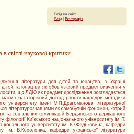
Вхід на сайт
Вхід
|
Реєстрація
 в світлі наукової критики
ідження літератури для дітей та юнацтва, в Україні
ля дітей та юнацтва як обов’язковий предмет вивчення у
олосити, що ЛДЮ як предмет дослідження розглядається
е маємо багаторічний досвід роботи кафедри методики
го університету імені М.П.Драгоманова, літературної
ається літературознавцями як самобутній феномен, котрий
гії та соціальних комунікацій Бердянського державного
у філології Київського національного університету ім. Т.
національного університету ім. Ю.Федьковича, кафедри
ту ім. В.Короленка, кафедри української літератури