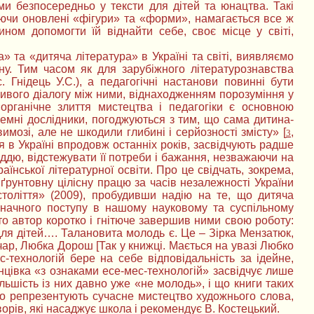
и безпосередньо у тексти для дітей та юнацтва. Такі
муючи оновлені «фігури» та «форми», намагається все ж
чином допомогти їй віднайти себе, своє місце у світі,
 та «дитяча література» в Україні та світі, виявляємо
ену. Тим часом як для зарубіжного літературознавства
 Гнідець У.С.), а педагогічні настанови повинні бути
ивого діалогу між ними, віднаходженням порозуміння у
органічне злиття мистецтва і педагогіки є основною
іноземні дослідники, погоджуються з тим, що сама дитина-
имозі, але не шкодили глибині і серйозності змісту» [
,
3
ься в Україні впродовж останніх років, засвідчують радше
лоддю, відстежувати її потреби і бажання, незважаючи на
аїнської літературної освіти. Про це свідчать, зокрема,
ґрунтовну цілісну працю за часів незалежності України
століття» (2009), пробудивши надію на те, що дитяча
значного поступу в нашому науковому та суспільному
то автор коротко і гнітюче завершив ними свою роботу:
для дітей…. Талановита молодь є. Це – Зірка Мензатюк,
ар, Любка Дорош [Так у книжці. Мається на увазі Любко
-технологій бере на себе відповідальність за ідейне,
кінцівка «з ознаками есе-мес-технологій» засвідчує лише
ьшість із них давно уже «не молодь», і що книги таких
о репрезентують сучасне мистецтво художнього слова,
ворів, які насаджує школа і рекомендує В. Костецький.