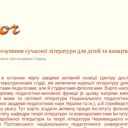
озуміння сучасної літератури для дітей та юнацтва
Уляна Святославівна Гнідець
 в останню чергу завдяки активній позиції Центру досл
літературознавчі студії, які включили нарешті літературу д
тами-педагогами, але й студентами-філологами. Варто наг
призму педагогічно-виховної функції (в цьому напрямі вж
ї мови та світової літератури Національного педагогічно
ної академії педагогічних наук України та ін.), а й сприйм
у увагу. Тут варто згадати активну працю Інституту філоло
тету, кафедри теорії літератури та компаративістики Інститут
рубіжної літератури та теорії літератури Чернівецького 
и Полтавського національного педагогічного університе