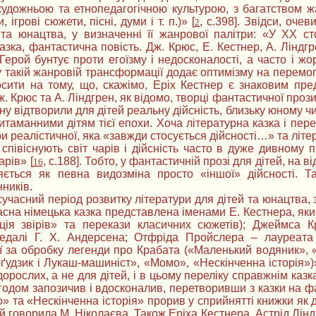
удожньою та етнопедагогічною культурою, з багатством жан
, ігрові сюжети, пісні, думи і т. п.)» [
, с.398]. Звідси, очев
2
 та юнацтва, у визначенні її жанрової палітри: «У ХХ ст
азка, фантастична повість. Дж. Крюс, Е. Кестнер, А. Ліндгр
Герой бунтує проти егоїзму і недосконалості, а часто і жо
у такій жанровій трансформації додає оптимізму на перемог
сити на тому, що, скажімо, Еріх Кестнер є знаковим пред
ж. Крюс та А. Ліндгрен, як відомо, творці фантастичної про
ну відтворили для дітей реальну дійсність, близьку юному ч
итаманними дітям тієї епохи. Хоча літературна казка і пер
ри реалістичної, яка «завжди стосується дійсності…» та літ
співіснують світ чарів і дійсність часто в дуже дивному пр
арів» [
, с.188]. Тобто, у фантастичній прозі для дітей, на 
16
яється як певна видозміна просто «іншої» дійсності. Та
ників.
 сучасний період розвитку літератури для дітей та юнацтва, 
часна німецька казка представлена іменами Е. Кестнера, яки
ція звірів» та перекази класичних сюжетів); Джеймса К
медалі Г. Х. Андерсена; Отфріда Пройслера – лауреата 
ії за обробку легенди про Крабата («Маленький водяник»,
удзик і Лукаш-машиніст», «Момо», «Нескінченна історія»)» 
дорослих, а не для дітей, і в цьому переліку справжнім к
згодом запозичив і вдосконалив, перетворивши з казки на ф
 та «Нескінченна історія» прорив у сприйнятті книжки як д
ий говорила М. Ніколаєва. Також Еріха Кестнера, Астрід Лі