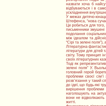
назвати хоча б найсут
відбуваються і в сам
ускладнення внутрішнь
У межах дитячо-юнацьк
Штефенса, “нова суча
Це робиться для того,
письменники змушені п
подолання соціальних 
між ідеалом та дійсні
“Сірі та зелені поля”)
Літературна фантастик
літератури для дітей 
світу. Тому принцип і
своїх літературних каз
Тоді як репрезентатив
зелені поля” У. Вьоль
головний герой бореть
проблеми своєї сім’ї
розв’язання у такий с
до ідеї, що будь-які 
вирішення проблеми в
наголошують на актуа
вони не відволікають 
житті.