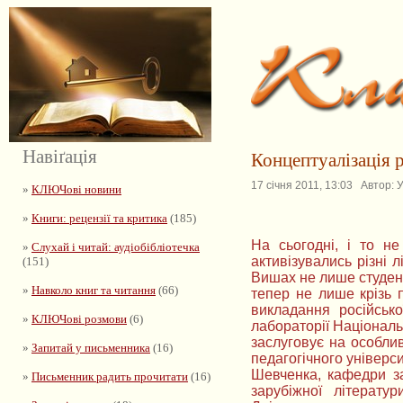
Навіґація
Концептуалізація р
17 січня 2011, 13:03 Автор: 
»
КЛЮЧові новини
»
Книги: рецензії та критика
(185)
На сьогодні, і то не
»
Слухай і читай: аудіобібліотечка
активізувались різні 
(151)
Вишах не лише студен
»
Навколо книг та читання
(66)
тепер не лише крізь 
викладання російсько
»
КЛЮЧові розмови
(6)
лабораторії Національ
заслуговує на особлив
»
Запитай у письменника
(16)
педагогічного універси
Шевченка, кафедри за
»
Письменник радить прочитати
(16)
зарубіжної літератур