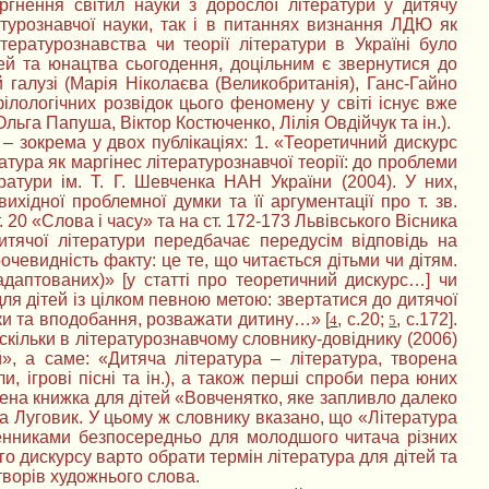
оргнення світил науки з дорослої літератури у дитячу
турознавчої науки, так і в питаннях визнання ЛДЮ як
ературознавства чи теорії літератури в Україні було
ей та юнацтва сьогодення, доцільним є звернутися до
алузі (Марія Ніколаєва (Великобританія), Ганс-Гайно
ілологічних розвідок цього феномену у світі існує вже
льга Папуша, Віктор Костюченко, Лілія Овдійчук та ін.).
– зокрема у двох публікаціях: 1. «Теоретичний дискурс
ратура як маргінес літературознавчої теорії: до проблеми
ратури ім. Т. Г. Шевченка НАН України (2004). У них,
хідної проблемної думки та її аргументації про т. зв.
. 20 «Слова і часу» та на ст. 172-173 Львівського Вісника
итячої літератури передбачає передусім відповідь на
евидність факту: це те, що читається дітьми чи дітям.
адаптованих)» [у статті про теоретичний дискурс…] чи
ля дітей із цілком певною метою: звертатися до дитячої
маки та вподобання, розважати дитину…» [
, с.20;
, с.172].
4
5
кільки в літературознавчому словнику-довіднику (2006)
», а саме: «Дитяча література – література, творена
, ігрові пісні та ін.), а також перші спроби пера юних
лена книжка для дітей «Вовченятко, яке запливло далеко
а Луговик. У цьому ж словнику вказано, що «Література
ьменниками безпосередньо для молодшого читача різних
ого дискурсу варто обрати термін література для дітей та
творів художнього слова.