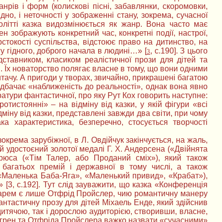
рів і форм (колискові пісні, забавлянки, скоромовки,
идно, і неточності у зображенні стану, зокрема, сучасної
олітті казка видозмінюється як жанр. Вона часто має
ен зображують конкретний час, конкретні події, настрої,
рстокості суспільства, відстоює право на дитинство, на
у гідного, доброго начала в людині…» [
, с.190]. З цього
3
ставником, класиком реалістичної прози для дітей та
зи. Їх новаторство полягає власне в тому, що вони одними
итачу. А пригоди у творах, звичайно, прикрашені багатою
едбачає «наближеність до реальності», однак вона явно
ератури фантастичної, про яку Рут Кох говорить наступне:
отистоянні» – на відміну від казки, у якій фігури «всі
відміну від казки, представлені завжди два світи, при чому
ка характеристика, безперечно, стосується творчості
зокрема зарубіжної, в Л. Овдійчук закінчується, на жаль,
й удостоєний золотої медалі Г. Х. Андерсена («Двійнята
рюса («Тім Талер, або Проданий сміх»), який також
багатьох премій і державної в тому числі, а також
 «Маленька Баба-Яга», «Маленький привид», «Крабат»),
[3, с.192]. Тут слід зауважити, що казка «Конференція
азкарем є лише Отфрід Пройслер, чию романтичну манеру
антастичну прозу для дітей Міхаель Енде, який здійснив
итячою, так і дорослою аудиторією, створивши, власне,
ндгрен та Отфріда Пройслера важко назвати «сучасними»