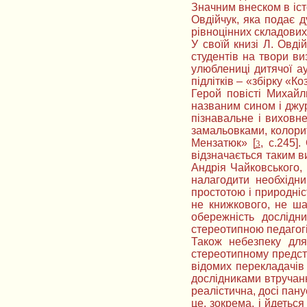
Значним внеском в іст
Овдійчук, яка подає д
рівноцінних складових 
У своїй книзі Л. Овді
студентів на твори ви
улюблениці дитячої ау
підлітків – «збірку «К
Герой повісті Михайл
названим сином і джур
пізнавальне і виховн
замальовками, колорит
Мензатюк» [
, с.245]
3
відзначається таким в
Андрія Чайковського, 
налагодити необхідни
простотою і природніс
не книжкового, не ша
обережність дослідн
стереотипною педагогі
Також небезпеку для
стереотипному предста
відомих перекладачів 
дослідниками втручання
реалістична, досі пану
це, зокрема, і йдетьс