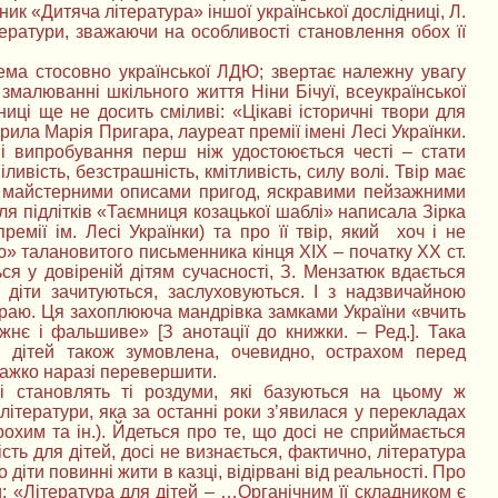
 «Дитяча література» іншої української дослідниці, Л.
тератури, зважаючи на особливості становлення обох її
крема стосовно української ЛДЮ; звертає належну увагу
змалюванні шкільного життя Ніни Бічуї, всеукраїнської
ниці ще не досить сміливі: «Цікаві історичні твори для
орила Марія Пригара, лауреат премії імені Лесі Українки.
ні випробування перш ніж удостоюється честі – стати
вість, безстрашність, кмітливість, силу волі. Твір має
м майстерними описами пригод, яскравими пейзажними
я підлітків «Таємниця козацької шаблі» написала Зірка
ремії ім. Лесі Українки) та про її твір, який хоч і не
» талановитого письменника кінця ХІХ – початку ХХ ст.
ься у довіреній дітям сучасності, З. Мензатюк вдається
 діти зачитуються, заслуховуються. І з надзвичайною
 краю. Ця захоплююча мандрівка замками України «вчить
жнє і фальшиве» [З анотації до книжки. – Ред.]. Така
ля дітей також зумовлена, очевидно, острахом перед
важко наразі перевершити.
і становлять ті роздуми, які базуються на цьому ж
літератури, яка за останні роки з’явилася у перекладах
охим та ін.). Йдеться про те, що досі не сприймається
сть для дітей, досі не визнається, фактично, література
діти повинні жити в казці, відірвані від реальності. Про
и: «Література для дітей – …Органічним її складником є