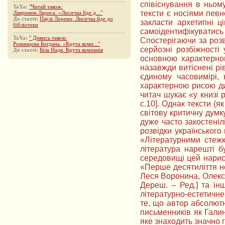
співіснування в ньом
TaYa:
"Читай також:
тексти є носіями певн
Лавренюк Лариса. «Лисичка йде д..."
До статті:
Паулі Лоренц. Лисичка йде до
закласти архетипні ці
бібліотеки
самоідентифікуватись
TaYa:
" Дивись також:
Спостерігаючи за розв
Романцова Богдана. «Крута комп..."
серйозні розбіжності
До статті:
Біла Надя. Крута компанія
основною характерною
назавжди витіснені р
єдиному часовимірі,
характерною рисою ди
читач шукає «у книзі 
с.10]. Однак тексти (я
світову критичну думк
дуже часто закостенілі
розвідки українського
«Літературними стежк
література нарешті б
середовищі цей нарис 
«Перше десятиліття не
Леся Воронина, Олекса
Дереш. – Ред.] та ін
літературно-естетичне
те, що автор абсолютн
письменників як Гали
яке знаходить значно г