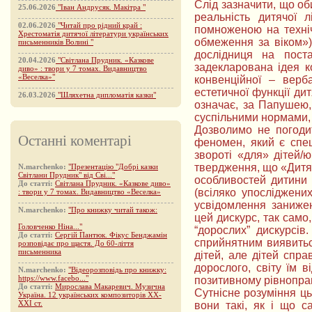
Слід зазначити, що оби
25.06.2026
"Іван Андрусяк. Макітра "
реальність дитячої 
02.06.2026
"Читай про рідний край :
помноженою на техніч
Хрестоматія дитячої літератури українських
обмеження за віком»
письменників Волині "
дослідниця на поста
20.04.2026
"Світлана Прудник. «Казкове
задекларована ідея к
диво» : твори у 7 томах. Видавництво
«Веселка»"
конвенційної – верб
естетичної функції ди
26.03.2026
"Шляхетна дипломатія казки"
означає, за Папушею, 
суспільними нормами, 
Дозволимо не погодит
Останні коментарі
феномен, який є спец
звороті «для» дітей/
твердження, що «Дитяч
N.marchenko:
"Презентацію "Добрі казки
Світлани Прудник" від Сві..."
особливостей дитини (
До статті:
Світлана Прудник. «Казкове диво»
(всіляко упосліджени
: твори у 7 томах. Видавництво «Веселка»
усвідомлення занижено
N.marchenko:
"Про книжку читай також:
цей дискурс, так само,
Головченко Ніна..."
“дорослих” дискурсів
До статті:
Сергій Пантюк. Фікус Бенджамін
сприйнятним виявиться
розповідає про щастя. До 60-ліття
письменника
дітей, але дітей спра
дорослого, світу їм 
N.marchenko:
"Відеорозповідь про книжку:
https://www.facebo..."
позитивному рівноправ
До статті:
Мирослава Макаревич. Музична
Сутнісне розуміння ць
Україна. 12 українських композиторів XX-
XXI ст.
вони такі, як і що с