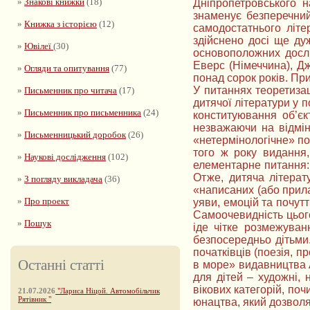
»
Знакові книжки
(18)
Дніпропетровського н
знаменує безперечний
»
Книжка з історією
(12)
самодостатнього літе
здійснено досі ще ду
»
Ювілеї
(30)
основоположних дослі
Еверс (Німеччина), Дж
»
Огляди та опитування
(77)
понад сорок років. При
У питаннях теоретизац
»
Письменник про читача
(17)
дитячої літератури у п
»
Письменник про письменника
(24)
конституювання об’єк
незважаючи на відмінн
»
Письменницький доробок
(26)
«нетермінологічне» пон
того ж року видання,
»
Наукові дослідження
(102)
елементарне питання: 
Отже, дитяча літерат
»
З погляду викладача
(36)
«написаних (або прила
»
Про проект
уяви, емоцій та почут
Самоочевидність цього
»
Пошук
іде чітке розмежуван
безпосередньо дітьми.
початківців (поезія, пр
Останні статті
в море» видавництва А
для дітей – художні,
вікових категорій, поч
21.07.2026
"Лариса Ніцой. Автомобільчик
Рятівник "
юнацтва, який дозволя