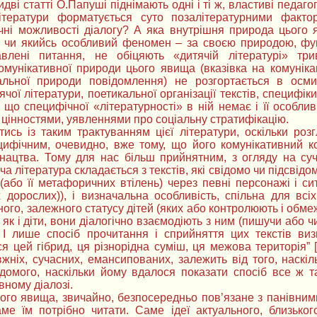
дві статті О.Папуші піднімають одні і ті ж, властиві педаг
літератури форматується суто позалітературними фактор
ні можливості діалогу? А яка внутрішня природа цього я
) чи якийсь особливий феномен – за своєю природою, фу
влені питання, не обіцяють «дитячій літературі» три
омунікативної природи цього явища (вказівка на комунікан
альної природи повідомлення) не розгортається в осми
тячої літератури, поетикальної організації текстів, специф
що специфічної «літературності» в ній немає і її особли
цінностями, уявленнями про соціальну стратифікацію.
ись із таким трактуванням цієї літератури, оскільки розг
ифічним, очевидно, вже тому, що його комунікативний код
юнацтва. Тому для нас більш прийнятним, з огляду на су
а література складається з текстів, які свідомо чи підсвід
або її метафоричних втілень) через певні персонажі і сит
х дорослих)), і визначальна особливість, спільна для всі
го, залежного статусу дітей (яких або контролюють і обмежу
 як і діти, вони діалогічно взаємодіють з ним (пишучи або чи
. І лише спосіб прочитання і сприйняття цих текстів виз
 цей гібрид, ця різнорідна суміш, ця межова територія” 
вжніх, сучасних, емансипованих, залежить від того, наскіл
відомого, наскільки йому вдалося показати спосіб все ж 
ному діалозі.
ого явища, звичайно, безпосередньо пов’язане з панівними
аме їм потрібно читати. Саме ідеї актуального, близьког