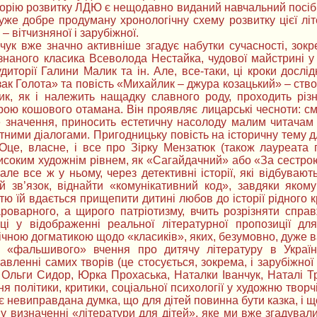
орію розвитку ЛДЮ є нещодавно виданий навчальний посібник
уже добре продуману хронологічну схему розвитку цієї лі
– вітчизняної і зарубіжної.
йчук вже значно активніше згадує набутки сучасності, зо
знаного класика Всеволода Нестайка, чудової майстрині у 
диторії Галини Малик та ін. Але, все-таки, ці кроки дослід
озак Голота» та повість «Михайлик – джура козацький» – ств
ик, як і належить нащадку славного роду, проходить різ
ою кошового отамана. Він проявляє лицарські чесноти: сміли
е значення, приносить естетичну насолоду малим читача
ними діалогами. Пригодницьку повість на історичну тему дл
. Оце, власне, і все про Зірку Мензатюк (також лауреата п
исоким художнім рівнем, як «Сагайдачний» або «За сестрою
але все ж у ньому, через детективні історії, які відбувают
й зв’язок, віднайти «комунікативний код», завдяки якому
тю їй вдається прищепити дитині любов до історії рідного
роварного, а щирого патріотизму, вчить розрізняти справ
иці у відображенні реальної літературної пропозиції д
чною догматикою щодо «класиків», яких, безумовно, дуже 
 «фальшивого» вчення про дитячу літературу в Україн
вленні самих творів (це стосується, зокрема, і зарубіжної 
Ольги Сидор, Юрка Прохаська, Наталки Іванчук, Наталі Тр
 політики, критики, соціальної психології у художню творчі
є невиправдана думка, що для дітей повинна бути казка, і що 
я у визначенні «літератури для дітей», яке ми вже згадувал