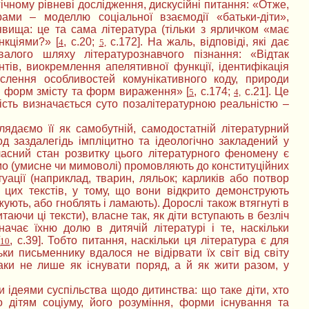
огічному рівневі дослідження, дискусійні питання: «Отже,
ами – моделлю соціальної взаємодії «батьки-діти»,
вища: це та сама література (тільки з ярличком «має
нкціями?» [
, с.20;
с.172]. На жаль, відповіді, які дає
4
5,
валого шляху літературознавчого пізнання: «Відтак
тів, виокремлення апелятивної функції, ідентифікація
слення особливостей комунікативного коду, природи
іки форм змісту та форм вираження» [
, с.174;
с.21]. Це
5
4,
вість визначається суто позалітературною реальністю –
лядаємо її як самобутній, самодостатній літературний
 заздалегідь імпліцитно та ідеологічно закладений у
часний стан розвитку цього літературного феномену є
омо (умисне чи мимоволі) промовляють до конституційних
уації (наприклад, тварин, ляльок; карликів або потвор
х цих текстів, у тому, що вони відкрито демонструють
ють, або гноблять і ламають). Дорослі також втягнуті в
таючи ці тексти), власне так, як діти вступають в безліч
начає їхню долю в дитячій літературі і те, наскільки
[
, с.39]. Тобто питання, наскільки ця література є для
10
ьки письменнику вдалося не відірвати їх світ від світу
таки не лише як існувати поряд, а й як жити разом, у
 ідеями суспільства щодо дитинства: що таке діти, хто
о дітям соціуму, його розуміння, форми існування та