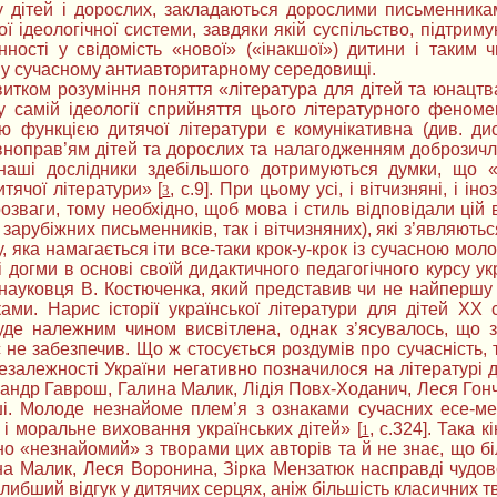
у дітей і дорослих, закладаються дорослими письменникам
ої ідеологічної системи, завдяки якій суспільство, підтри
нності у свідомість «нової» («інакшої») дитини і таким 
 у сучасному антиавторитарному середовищі.
итком розуміння поняття «література для дітей та юнацтва»
 у самій ідеології сприйняття цього літературного феном
 функцією дитячої літератури є комунікативна (див. дис.
івноправ’ям дітей та дорослих та налагодженням доброзичл
 наші дослідники здебільшого дотримуються думки, що «
тячої літератури» [
, с.9]. При цьому усі, і вітчизняні, і 
3
розваги, тому необхідно, щоб мова і стиль відповідали цій в
к зарубіжних письменників, так і вітчизняних), які з’являют
у, яка намагається іти все-таки крок-у-крок із сучасною мо
 догми в основі своїй дидактичного педагогічного курсу укр
 науковця В. Костюченка, який представив чи не найпершу 
ами. Нарис історії української літератури для дітей ХХ 
уде належним чином висвітлена, однак з’ясувалось, що 
не забезпечив. Що ж стосується роздумів про сучасність, 
залежності України негативно позначилося на літературі 
ндр Гаврош, Галина Малик, Лідія Повх-Ходанич, Леся Гонч
ші. Молоде незнайоме плем’я з ознаками сучасних есе-мес
 і моральне виховання українських дітей» [
, с.324]. Така 
1
о «незнайомий» з творами цих авторів та й не знає, що біл
на Малик, Леся Воронина, Зірка Мензатюк насправді чудов
либший відгук у дитячих серцях, аніж більшість класичних т