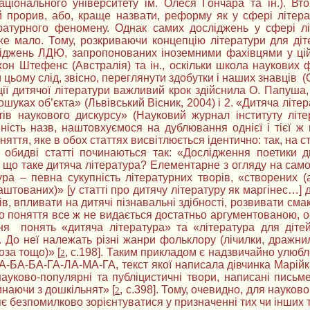
аціонального університету ім. Олеся Гончара та ін.). Вт
 прорив, або, краще назвати, реформу як у сфері літера
ратурного феномену. Однак самих досліджень у сфері літ
же мало. Тому, розкриваючи концепцію літератури для діт
джень ЛДЮ, запропонованих іноземними фахівцями у цій г
он Штефенс (Австралія) та ін., оскільки школа наукових ф
 цьому слід, звісно, переглянути здобутки і наших знавців (О
ії дитячої літератури важливий крок здійснила О. Папуша, 
ошуках об’єкта» (Львівський Вісник, 2004) і 2. «Дитяча літе
тів наукового дискурсу» (Науковий журнал інституту літе
ість назв, наштовхуємося на дублювання однієї і тієї ж ви
яття, яке в обох статтях висвітлюється ідентично: так, на ст
 обидві статті починаються так: «Дослідження поетики д
що таке дитяча література? Елементарне з огляду на самооч
ура – певна сукупність літературних творів, «створених (
штованих)» [у статті про дитячу літературу як маргінес…] д
тів, впливати на дитячі пізнавальні здібності, розвивати с
 поняття все ж не видається достатньо аргументованою, ос
ня понять «дитяча література» та «література для дітей
 До неї належать різні жанри фольклору (лічилки, дражнили
оза тощо)» [
, с.198]. Таким прикладом є надзвичайно улюб
2
-БА-БА-ГА-ЛА-МА-ГА, текст якої написала дівчинка Марійк
 науково-популярні та публіцистичні твори, написані пис
инаючи з дошкільнят» [
, с.398]. Тому, очевидно, для науков
2
є безпомилково зорієнтуватися у призначенні тих чи інших 